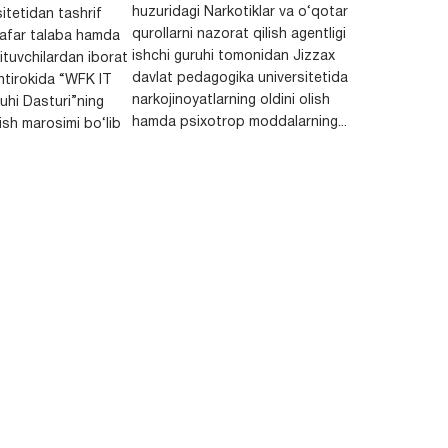
huzuridagi Narkotiklar va o‘qotar
itetidan tashrif
qurollarni nazorat qilish agentligi
afar talaba hamda
ishchi guruhi tomonidan Jizzax
ituvchilardan iborat
davlat pedagogika universitetida
htirokida “WFK IT
narkojinoyatlarning oldini olish
ruhi Dasturi”ning
hamda psixotrop moddalarning...
lish marosimi bo‘lib