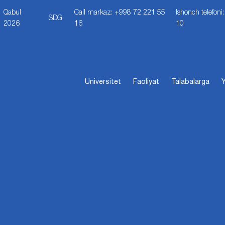
Qabul
Call markaz: +998 72 221 55
Ishonch telefon
SDG
2026
16
10
Universitet
Faoliyat
Talabalarga
Y