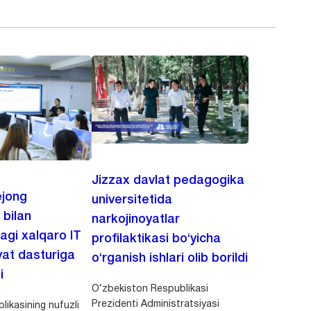
Jizzax davlat pedagogika
jong
universitetida
 bilan
narkojinoyatlar
agi xalqaro IT
profilaktikasi bo‘yicha
at dasturiga
o‘rganish ishlari olib borildi
i
O‘zbekiston Respublikasi
Prezidenti Administratsiyasi
ikasining nufuzli