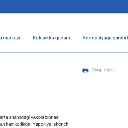
a markazi
Kelajakka qadam
Korrupsiyaga qarshi
Chop etish
rta shahridagi vakolatxonasi
ilan hamkorlikda, Yaponiya ishonch