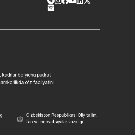
, kadrlar boʻyicha pudrat
hamkorlikda oʻz faoliyatini
ng
Oʻzbekiston Respublikasi Oliy taʼlim,
fan va innovatsiyalar vazirligi