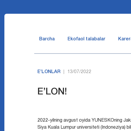
Barcha
Ekofaol talabalar
Karer
E’LONLAR
13/07/2022
|
E’LON!
2022-yilning avgust oyida YUNESKOning Jaka
Siya Kuala Lumpur universiteti (Indoneziya) b