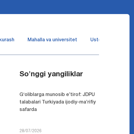
 kurash
Mahalla va universitet
Ustozlar suhbatin 
So'nggi yangiliklar
G‘oliblarga munosib e’tirof: JDPU
talabalari Turkiyada ijodiy-ma’rifiy
safarda
28/07/2026