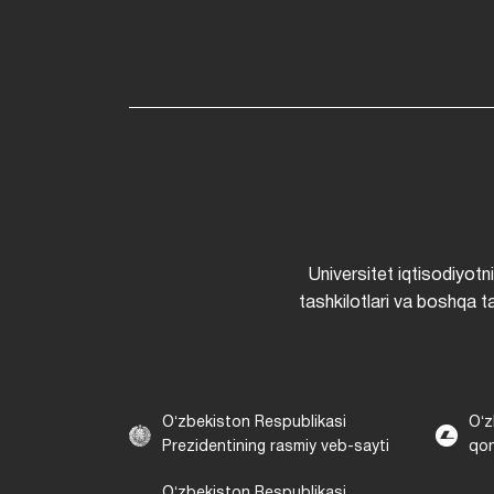
Universitet iqtisodiyotn
tashkilotlari va boshqa ta
Oʻzbekiston Respublikasi
Oʻz
Prezidentining rasmiy veb-sayti
qon
Oʻzbekiston Respublikasi