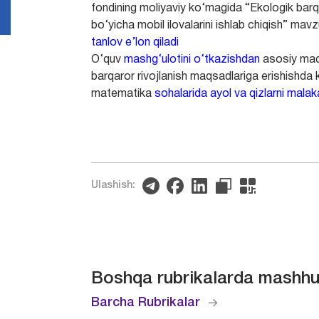
fondining moliyaviy ko‘magida “Ekologik barqar
bo‘yicha mobil ilovalarini ishlab chiqish” mav
tanlov e’lon qiladi
O‘quv
mashg‘ulotini o‘tkazishdan
asosiy ma
barqaror rivojlanish maqsadlariga erishishda 
matematika
sohalarida ayol va qizlarni malaka
Ulashish:
Boshqa rubrikalarda mashhu
Barcha Rubrikalar