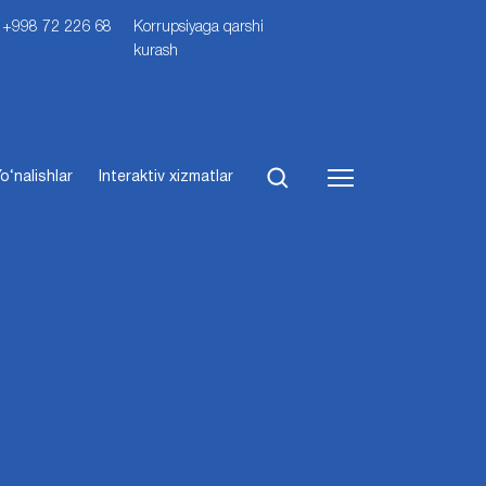
i: +998 72 226 68
Korrupsiyaga qarshi
kurash
o‘nalishlar
Interaktiv xizmatlar