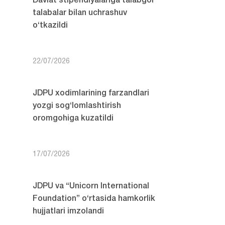
Davlat stipendiyalariga talabgor
talabalar bilan uchrashuv
o‘tkazildi
22/07/2026
JDPU xodimlarining farzandlari
yozgi sog‘lomlashtirish
oromgohiga kuzatildi
17/07/2026
JDPU va “Unicorn International
Foundation” o‘rtasida hamkorlik
hujjatlari imzolandi