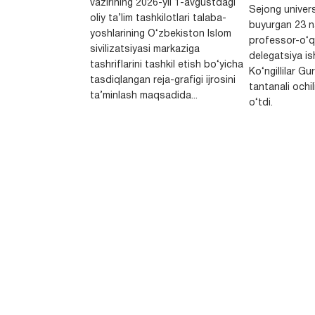
vazirining 2026-yil 1-avgustdagi
Sejong univers
oliy ta’lim tashkilotlari talaba-
buyurgan 23 n
yoshlarining O‘zbekiston Islom
professor-o‘q
sivilizatsiyasi markaziga
delegatsiya is
tashriflarini tashkil etish bo‘yicha
Ko‘ngillilar Gu
tasdiqlangan reja-grafigi ijrosini
tantanali ochi
ta’minlash maqsadida...
o‘tdi.