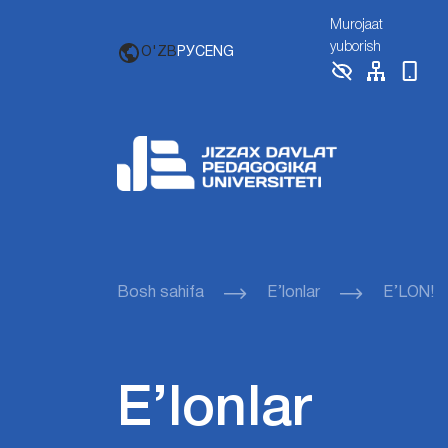
Murojaat
yuborish
O'ZB
РУС
ENG
Bosh sahifa
E’lonlar
E’LON!
E’lonlar