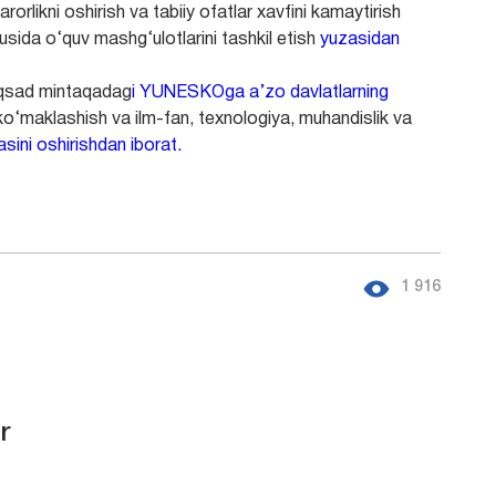
orlikni oshirish va tabiiy ofatlar xavfini kamaytirish
zusida o‘quv mashg‘ulotlarini tashkil etish
yuzasidan
qsad mintaqadag
i YUNESKOga a’zo davlatlarning
ko‘maklashish va ilm-fan, texnologiya, muhandislik va
sini oshirishdan iborat.
1 916
r