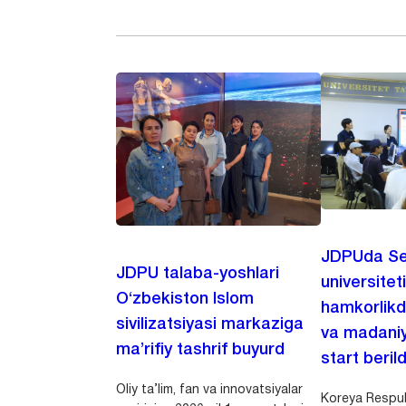
JDPUda Se
JDPU talaba-yoshlari
universiteti
O‘zbekiston Islom
hamkorlikd
sivilizatsiyasi markaziga
va madaniy
ma’rifiy tashrif buyurd
start berild
Oliy ta’lim, fan va innovatsiyalar
Koreya Respubl