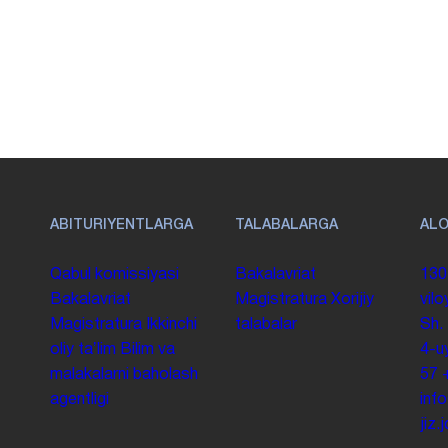
ABITURIYENTLARGA
TALABALARGA
AL
Qabul komissiyasi
Bakalavriat
130
Bakalavriat
Magistratura
Xorijiy
vilo
Magistratura
Ikkinchi
talabalar
Sh.
oliy taʼlim
Bilim va
4-u
malakalarni baholash
57
agentligi
inf
jiz