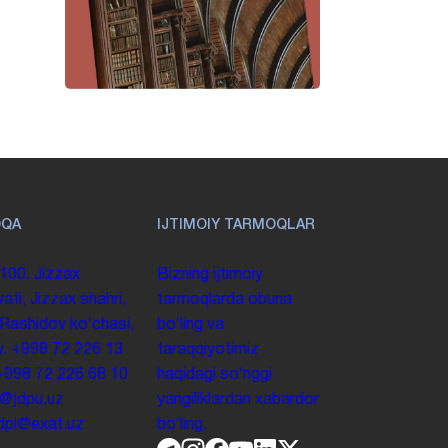
OQA
IJTIMOIY TARMOQLAR
100. Jizzax
Bizning ijtimoiy
yati, Jizzax shahri,
tarmoqlarda obuna
 Rashidov koʻchasi,
boʻling va
y.
+998 72 226 13
taraqqiyotimiz
+998 72 226 68 10
haqidagi soʻnggi
o@jdpu.uz
yangiliklardan xabardor
.jdpi@exat.uz
boʻling.