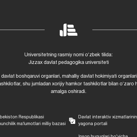
Universitetning rasmiy nomi oʻzbek tilida:
Jizzax davlat pedagogika universiteti
i davlat boshqaruvi organlari, mahalliy davlat hokimiyati organlari
shkilotlar, shu jumladan xorijiy hamkor tashkilotlar bilan oʻzaro 
amalga oshiradi.
bekiston Respublikasi
Davlat interaktiv xizmatlarini
unchilik maʼlumotlari milliy bazasi
yagona portali
Inson huquqlari bo‘yicha