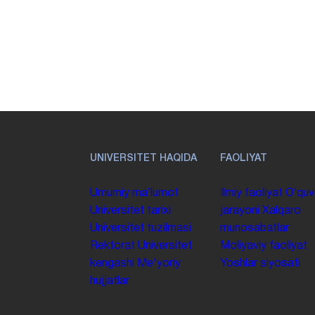
UNIVERSITET HAQIDA
FAOLIYAT
Umumiy maʼlumot
Ilmiy faoliyat
Oʻquv
Universitet tarixi
jarayoni
Xalqaro
Universitet tuzilmasi
munosabatlar
Rektorat
Universitet
Moliyaviy faoliyat
kengashi
Me'yoriy
Yoshlar siyosati
hujjatlar