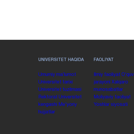
UNIVERSITET HAQIDA
FAOLIYAT
Umumiy maʼlumot
Ilmiy faoliyat
Oʻquv
Universitet tarixi
jarayoni
Xalqaro
Universitet tuzilmasi
munosabatlar
Rektorat
Universitet
Moliyaviy faoliyat
kengashi
Me'yoriy
Yoshlar siyosati
hujjatlar