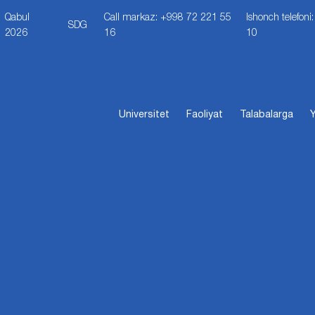
Qabul
Call markaz: +998 72 221 55
Ishonch telefon
SDG
2026
16
10
Universitet
Faoliyat
Talabalarga
Y