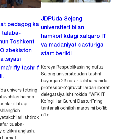
JDPUda Sejong
lat pedagogika
universiteti bilan
i talaba-
hamkorlikdagi xalqaro IT
chun Toshkent
va madaniyat dasturiga
 O‘zbekiston
start berildi
zatsiyasi
Koreya Respublikasining nufuzli
a’rifiy tashrif
Sejong universitetidan tashrif
i.
buyurgan 23 nafar talaba hamda
professor-o‘qituvchilardan iborat
da universitetning
delegatsiya ishtirokida “WFK IT
ituvchilari hamda
Ko‘ngillilar Guruhi Dasturi”ning
shlar ittifoqi
tantanali ochilish marosimi bo‘lib
shlang‘ich
o‘tdi.
yetakchilari ishtirok
safar talaba-
y o‘zlikni anglash,
a hurmat,