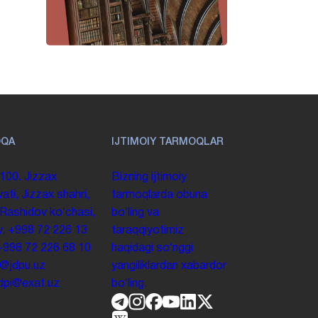
OQA
IJTIMOIY TARMOQLAR
100. Jizzax
Bizning ijtimoiy
yati, Jizzax shahri,
tarmoqlarda obuna
 Rashidov koʻchasi,
boʻling va
y.
+998 72 226 13
taraqqiyotimiz
+998 72 226 68 10
haqidagi soʻnggi
o@jdpu.uz
yangiliklardan xabardor
.jdpi@exat.uz
boʻling.