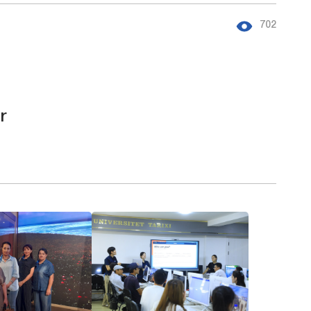
702
r