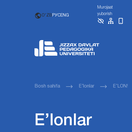
Murojaat
yuborish
O'ZB
РУС
ENG
Bosh sahifa
E’lonlar
E’LON!
E’lonlar