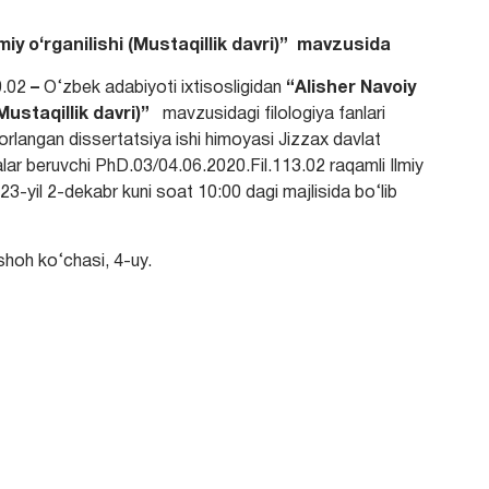
miy o‘rganilishi (Mustaqillik davri)
”
mavzusida
0.02
–
O‘zbek adabiyoti ixtisosligidan
“
Alisher Navoiy
Mustaqillik davri)
”
mavzusidagi filologiya fanlari
yorlangan dissertatsiya ishi himoyasi Jizzax davlat
alar beruvchi PhD.03/04.06.2020.Fil.113.02 raqamli Ilmiy
3-yil 2-dekabr kuni soat 10:00 dagi majlisida bo‘lib
hoh ko‘chasi, 4-uy.