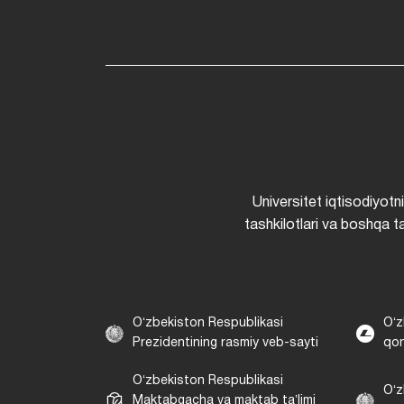
Universitet iqtisodiyotn
tashkilotlari va boshqa ta
Oʻzbekiston Respublikasi
Oʻz
Prezidentining rasmiy veb-sayti
qon
Oʻzbekiston Respublikasi
Oʻz
Maktabgacha va maktab taʼlimi