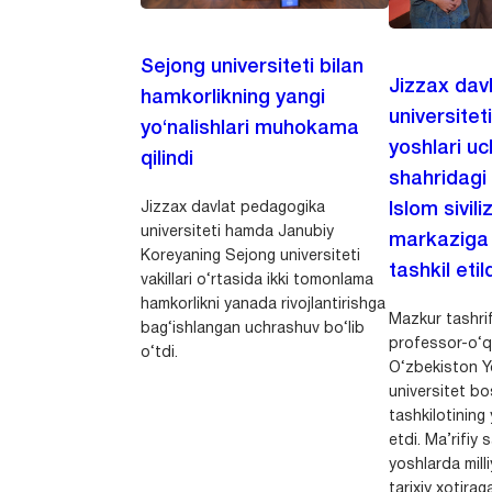
Sejong universiteti bilan
Jizzax dav
hamkorlikning yangi
universitet
yo‘nalishlari muhokama
yoshlari u
qilindi
shahridagi
Jizzax davlat pedagogika
Islom sivili
universiteti hamda Janubiy
markaziga m
Koreyaning Sejong universiteti
tashkil etild
vakillari o‘rtasida ikki tomonlama
hamkorlikni yanada rivojlantirishga
Mazkur tashrif
bag‘ishlangan uchrashuv bo‘lib
professor-o‘q
o‘tdi.
O‘zbekiston Yo
universitet bo
tashkilotining 
etdi. Ma’rifiy 
yoshlarda milli
tarixiy xotirag