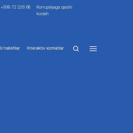
i: +998 72 226 68
Korrupsiyaga qarshi
kurash
o‘nalishlar
Interaktiv xizmatlar