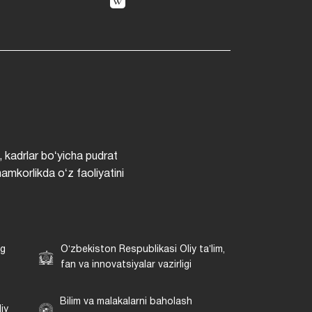
, kadrlar boʻyicha pudrat
hamkorlikda oʻz faoliyatini
ng
Oʻzbekiston Respublikasi Oliy taʼlim,
fan va innovatsiyalar vazirligi
Bilim va malakalarni baholash
iy