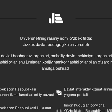
Universitetning rasmiy nomi oʻzbek tilida:
Jizzax davlat pedagogika universiteti
i davlat boshqaruvi organlari, mahalliy davlat hokimiyati organlari
shkilotlar, shu jumladan xorijiy hamkor tashkilotlar bilan oʻzaro 
amalga oshiradi.
bekiston Respublikasi
Davlat interaktiv xizmatlarini
unchilik maʼlumotlari milliy bazasi
yagona portali
Inson huquqlari bo‘yicha
bekiston Respublikasi Hukumat
O‘zbekiston Respublikasi Mill