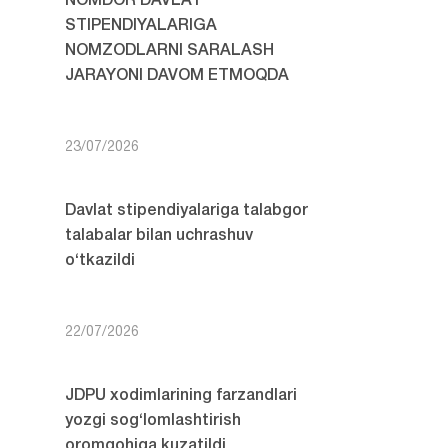
NOMDOR DAVLAT
STIPENDIYALARIGA
NOMZODLARNI SARALASH
JARAYONI DAVOM ETMOQDA
23/07/2026
Davlat stipendiyalariga talabgor
talabalar bilan uchrashuv
o‘tkazildi
22/07/2026
JDPU xodimlarining farzandlari
yozgi sog‘lomlashtirish
oromgohiga kuzatildi