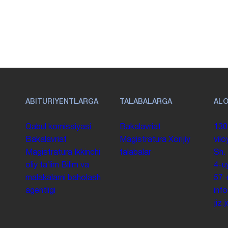
ABITURIYENTLARGA
TALABALARGA
AL
Qabul komissiyasi
Bakalavriat
130
Bakalavriat
Magistratura
Xorijiy
vilo
Magistratura
Ikkinchi
talabalar
Sh.
oliy taʼlim
Bilim va
4-u
malakalarni baholash
57
agentligi
inf
jiz