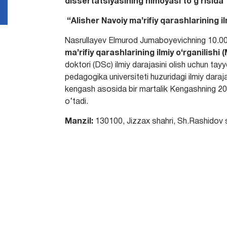
dissertatsiyasining himoyasi to‘g‘risida
“
Alisher Navoiy ma
’
rifiy qarashlarining il
Nasrullayev Elmurod Jumaboyevichning 10.0
ma’rifiy qarashlarining ilmiy o‘rganilishi (
doktori (DSc) ilmiy darajasini olish uchun tay
pedagogika universiteti huzuridagi ilmiy daraj
kengash asosida bir martalik Kengashning 202
o‘tadi.
Manzil:
130100, Jizzax shahri, Sh.Rashidov s