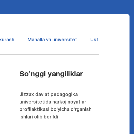
 kurash
Mahalla va universitet
Ustozlar suhbatin 
So'nggi yangiliklar
Jizzax davlat pedagogika
universitetida narkojinoyatlar
profilaktikasi bo‘yicha o‘rganish
ishlari olib borildi