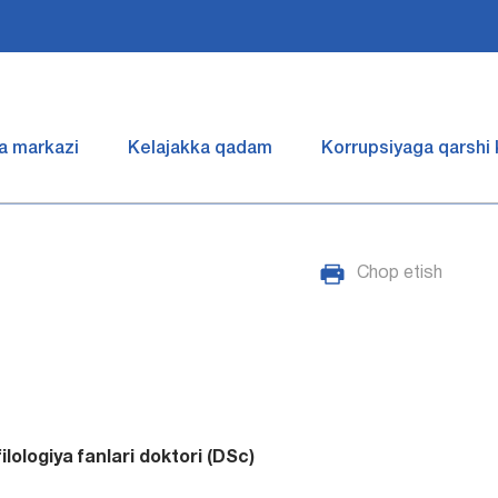
a markazi
Kelajakka qadam
Korrupsiyaga qarshi
Chop etish
filologiya fanlari doktori (DSc)