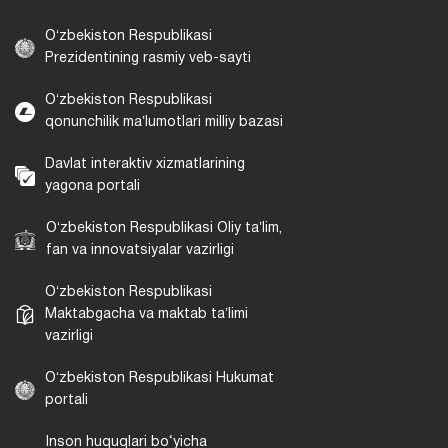
Oʻzbekiston Respublikasi
Prezidentining rasmiy veb-sayti
Oʻzbekiston Respublikasi
qonunchilik maʼlumotlari milliy bazasi
Davlat interaktiv xizmatlarining
yagona portali
Oʻzbekiston Respublikasi Oliy taʼlim,
fan va innovatsiyalar vazirligi
Oʻzbekiston Respublikasi
Maktabgacha va maktab taʼlimi
vazirligi
Oʻzbekiston Respublikasi Hukumat
portali
Inson huquqlari bo‘yicha