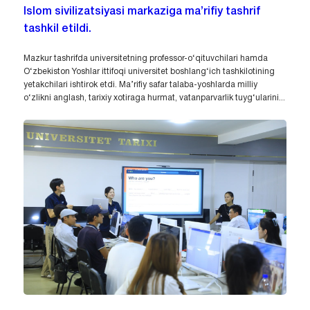
Islom sivilizatsiyasi markaziga ma’rifiy tashrif
tashkil etildi.
Mazkur tashrifda universitetning professor-o‘qituvchilari hamda
O‘zbekiston Yoshlar ittifoqi universitet boshlang‘ich tashkilotining
yetakchilari ishtirok etdi. Ma’rifiy safar talaba-yoshlarda milliy
o‘zlikni anglash, tarixiy xotiraga hurmat, vatanparvarlik tuyg‘ularini...