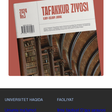
UNIVERSITET HAQIDA
FAOLIYAT
Umumiy maʼlumot
Ilmiy faoliyat
Oʻquv jarayoni