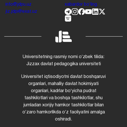
info@jdpu.uz
xabardor boʻling.
jiz.jdpi@exat.uz
Universitetning rasmiy nomi oʻzbek tilida:
Jizzax davlat pedagogika universiteti
Universitet iqtisodiyotni davlat boshqaruvi
organlari, mahalliy davlat hokimiyati
organlari, kadrlar boʻyicha pudrat
tashkilotlari va boshqa tashkilotlar, shu
jumladan xorijiy hamkor tashkilotlar bilan
oʻzaro hamkorlikda oʻz faoliyatini amalga
oshiradi.