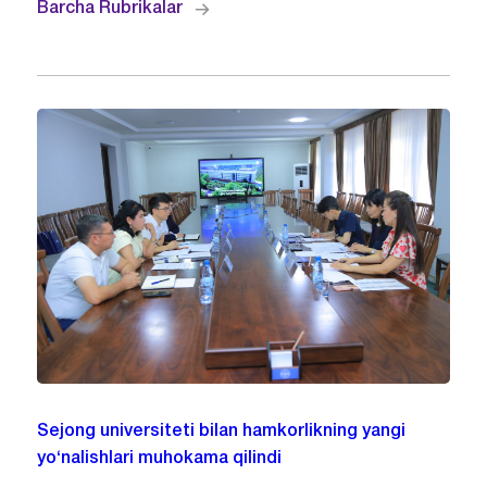
Barcha Rubrikalar
Sejong universiteti bilan hamkorlikning yangi
yo‘nalishlari muhokama qilindi