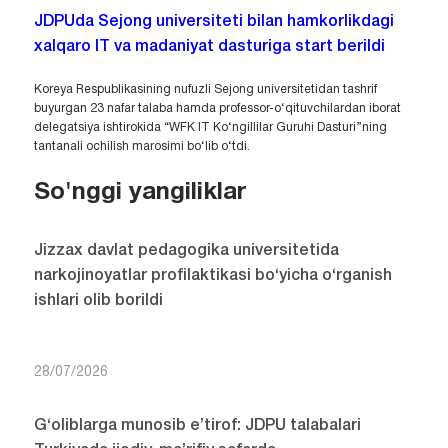
JDPUda Sejong universiteti bilan hamkorlikdagi
xalqaro IT va madaniyat dasturiga start berildi
Koreya Respublikasining nufuzli Sejong universitetidan tashrif
buyurgan 23 nafar talaba hamda professor-o‘qituvchilardan iborat
delegatsiya ishtirokida “WFK IT Ko‘ngillilar Guruhi Dasturi”ning
tantanali ochilish marosimi bo‘lib o‘tdi.
So'nggi yangiliklar
Jizzax davlat pedagogika universitetida
narkojinoyatlar profilaktikasi bo‘yicha o‘rganish
ishlari olib borildi
28/07/2026
G‘oliblarga munosib e’tirof: JDPU talabalari