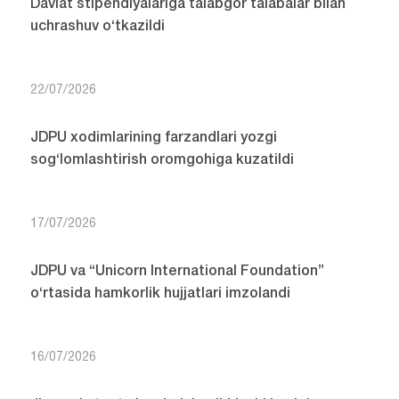
Davlat stipendiyalariga talabgor talabalar bilan
uchrashuv o‘tkazildi
22/07/2026
JDPU xodimlarining farzandlari yozgi
sog‘lomlashtirish oromgohiga kuzatildi
17/07/2026
JDPU va “Unicorn International Foundation”
o‘rtasida hamkorlik hujjatlari imzolandi
16/07/2026