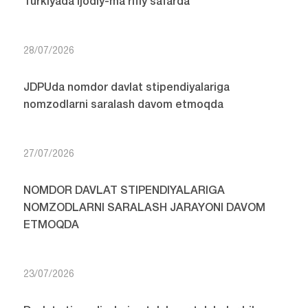
Turkiyada ijodiy-ma’rifiy safarda
28/07/2026
JDPUda nomdor davlat stipendiyalariga
nomzodlarni saralash davom etmoqda
27/07/2026
NOMDOR DAVLAT STIPENDIYALARIGA
NOMZODLARNI SARALASH JARAYONI DAVOM
ETMOQDA
23/07/2026