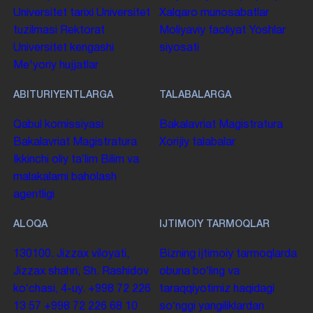
Universitet tarixi
Universitet
Xalqaro munosabatlar
tuzilmasi
Rektorat
Moliyaviy faoliyat
Yoshlar
Universitet kengashi
siyosati
Me'yoriy hujjatlar
ABITURIYENTLARGA
TALABALARGA
Qabul komissiyasi
Bakalavriat
Magistratura
Bakalavriat
Magistratura
Xorijiy talabalar
Ikkinchi oliy taʼlim
Bilim va
malakalarni baholash
agentligi
ALOQA
IJTIMOIY TARMOQLAR
130100. Jizzax viloyati,
Bizning ijtimoiy tarmoqlarda
Jizzax shahri, Sh. Rashidov
obuna boʻling va
koʻchasi, 4-uy.
+998 72 226
taraqqiyotimiz haqidagi
13 57
+998 72 226 68 10
soʻnggi yangiliklardan