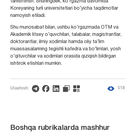
tanishtirish. Shuningdek, ko‘rgazma davomida
Koreyaning turli universitetlari bo‘yicha taqdimotlar
namoyish etiladi.
Shu munosabat bilan, ushbu ko‘rgazmada OTM va
Akademik litsey o‘quvchilari, talabalar, magistrantlar,
doktorantlar, ilmiy xodimlar hamda oliy ta’lim
muassasalarining tegishli kafedra va bo‘limlari, yosh
o‘qituvchilar va xodimlari orasida qiziqish bildirgan
ishtirok etishlari mumkin.
518
Ulashish:
Boshqa rubrikalarda mashhur