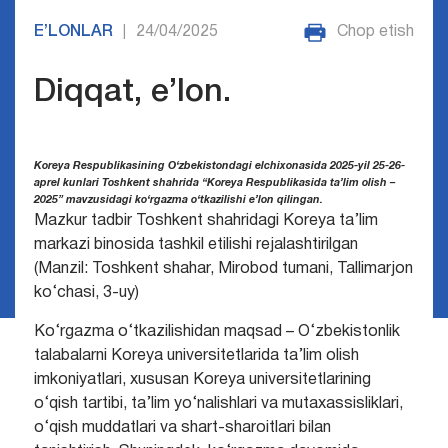
E’LONLAR
24/04/2025
Chop etish
|
Diqqat, e’lon.
Koreya Respublikasining O‘zbekistondagi elchixonasida 2025-yil 25-26-
aprel kunlari Toshkent shahrida “Koreya Respublikasida ta’lim olish –
2025” mavzusidagi ko‘rgazma o‘tkazilishi e’lon qilingan.
Mazkur tadbir Toshkent shahridagi Koreya ta’lim
markazi binosida tashkil etilishi rejalashtirilgan
(Manzil: Toshkent shahar, Mirobod tumani, Tallimarjon
ko‘chasi, 3-uy)
Ko‘rgazma o‘tkazilishidan maqsad – O‘zbekistonlik
talabalarni Koreya universitetlarida ta’lim olish
imkoniyatlari, xususan Koreya universitetlarining
o‘qish tartibi, ta’lim yo‘nalishlari va mutaxassisliklari,
o‘qish muddatlari va shart-sharoitlari bilan