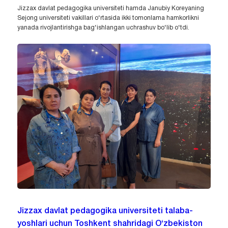
Jizzax davlat pedagogika universiteti hamda Janubiy Koreyaning
Sejong universiteti vakillari o‘rtasida ikki tomonlama hamkorlikni
yanada rivojlantirishga bag‘ishlangan uchrashuv bo‘lib o‘tdi.
Jizzax davlat pedagogika universiteti talaba-
yoshlari uchun Toshkent shahridagi O‘zbekiston