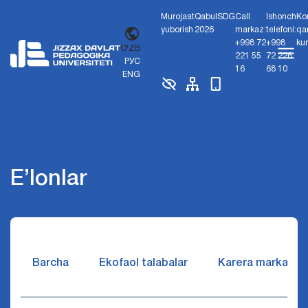
Murojaat
Qabul
SDG
Call
Ishonch
Ko
yuborish
2026
markaz:
telefoni:
qa
+998 72
+998
ku
O'ZB
221 55
72 226
РУС
16
68 10
ENG
E’lonlar
Barcha
Ekofaol talabalar
Karera markazi