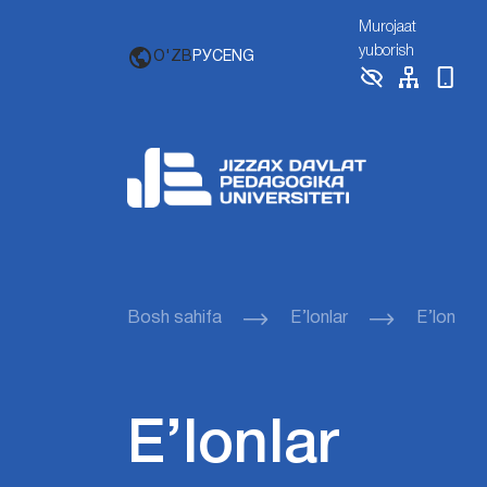
Murojaat
yuborish
O'ZB
РУС
ENG
Bosh sahifa
E’lonlar
E’lon
E’lonlar