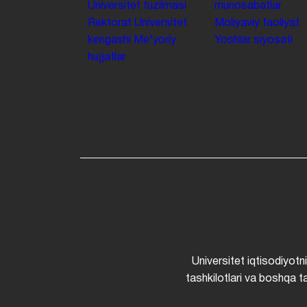
Universitet tuzilmasi
munosabatlar
Rektorat
Universitet
Moliyaviy faoliyat
kengashi
Me'yoriy
Yoshlar siyosati
hujjatlar
Universitet iqtisodiyotn
tashkilotlari va boshqa ta