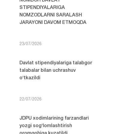
NOMDOR DAVLAT
STIPENDIYALARIGA
NOMZODLARNI SARALASH
JARAYONI DAVOM ETMOQDA
23/07/2026
Davlat stipendiyalariga talabgor
talabalar bilan uchrashuv
o‘tkazildi
22/07/2026
JDPU xodimlarining farzandlari
yozgi sog‘lomlashtirish
oromgohiga kuzatildi