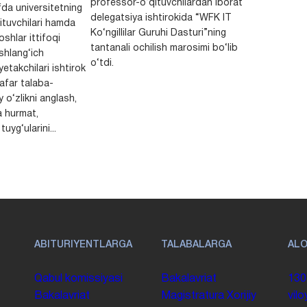
professor-o‘qituvchilardan iborat
da universitetning
delegatsiya ishtirokida “WFK IT
ituvchilari hamda
Ko‘ngillilar Guruhi Dasturi”ning
shlar ittifoqi
tantanali ochilish marosimi bo‘lib
shlang‘ich
o‘tdi.
yetakchilari ishtirok
safar talaba-
y o‘zlikni anglash,
a hurmat,
uyg‘ularini...
ABITURIYENTLARGA
TALABALARGA
AL
Qabul komissiyasi
Bakalavriat
130
Bakalavriat
Magistratura
Xorijiy
vilo