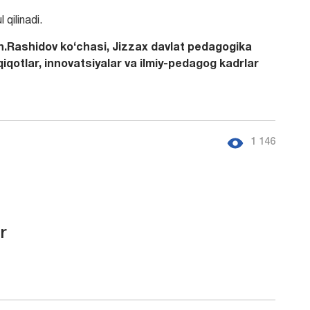
qilinadi.
h.Rashidov kо‘chasi, Jizzax davlat pedagogika
dqiqotlar, innovatsiyalar va ilmiy-pedagog kadrlar
1 146
r