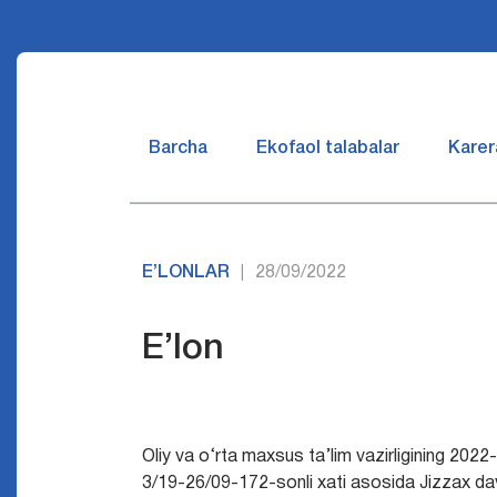
Barcha
Ekofaol talabalar
Karer
E’LONLAR
28/09/2022
|
E’lon
Oliy va о‘rta maxsus ta’lim vazirligining 2022
3/19-26/09-172-sonli xati asosida Jizzax dav