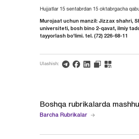
Hujjatlar 15 sentabrdan 15 oktabrgacha qabul 
Murojaat uchun manzil: Jizzax shahri, S
universiteti, bosh bino 2-qavat, ilmiy ta
tayyorlash bо‘limi. tel. (72) 226-68-11
Ulashish:
Boshqa rubrikalarda mashhu
Barcha Rubrikalar