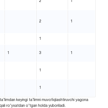
2
1
2
1
1
1
3
1
a
1
1
 ta’limdan keyingi ta’limni muvofiqlashtiruvchi yagona
rqali rо‘yxatdan о‘tgan holda yuboriladi.