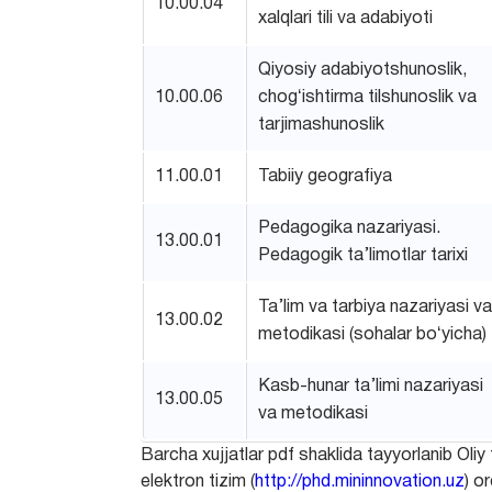
10.00.04
xalqlari tili va adabiyoti
Qiyosiy adabiyotshunoslik,
10.00.06
chogʻishtirma tilshunoslik va
tarjimashunoslik
11.00.01
Tabiiy geografiya
Pedagogika nazariyasi.
13.00.01
Pedagogik ta’limotlar tarixi
Ta’lim va tarbiya nazariyasi v
13.00.02
metodikasi (sohalar boʻyicha)
Kasb-hunar ta’limi nazariyasi
13.00.05
va metodikasi
Barcha xujjatlar pdf shaklida tayyorlanib Oliy
elektron tizim (
http://phd.mininnovation.uz
) o