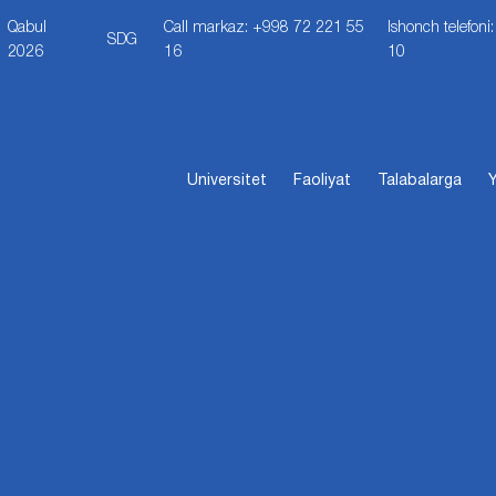
Qabul
Call markaz: +998 72 221 55
Ishonch telefon
SDG
2026
16
10
Universitet
Faoliyat
Talabalarga
Y