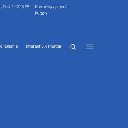
i: +998 72 226 68
Korrupsiyaga qarshi
kurash
o‘nalishlar
Interaktiv xizmatlar