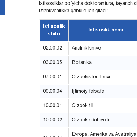
ixtisosliklar bо‘yicha doktorantura, tayanch 
izlanuvchilikka qabul e’lon qiladi:
Ixtisoslik
Ixtisoslik nomi
shifri
02.00.02
Analitik kimyo
03.00.05
Botanika
07.00.01
Oʻzbekiston tarixi
09.00.04
Ijtimoiy falsafa
10.00.01
Oʻzbek tili
10.00.02
Oʻzbek adabiyoti
Evropa, Amerika va Avstraliya