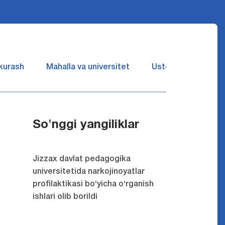
 kurash
Mahalla va universitet
Ustozlar suhbatin 
So'nggi yangiliklar
Jizzax davlat pedagogika
universitetida narkojinoyatlar
profilaktikasi bo‘yicha o‘rganish
ishlari olib borildi