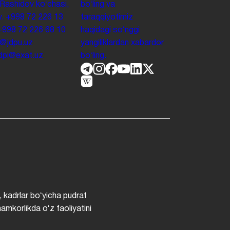
 Rashidov koʻchasi,
boʻling va
y.
+998 72 226 13
taraqqiyotimiz
+998 72 226 68 10
haqidagi soʻnggi
o@jdpu.uz
yangiliklardan xabardor
.jdpi@exat.uz
boʻling.
, kadrlar boʻyicha pudrat
hamkorlikda oʻz faoliyatini