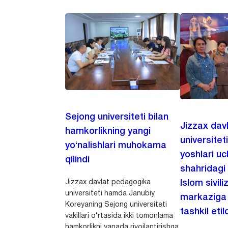
Sejong universiteti bilan
Jizzax dav
hamkorlikning yangi
universitet
yo‘nalishlari muhokama
yoshlari u
qilindi
shahridagi
Jizzax davlat pedagogika
Islom sivili
universiteti hamda Janubiy
markaziga m
Koreyaning Sejong universiteti
tashkil etild
vakillari o‘rtasida ikki tomonlama
hamkorlikni yanada rivojlantirishga