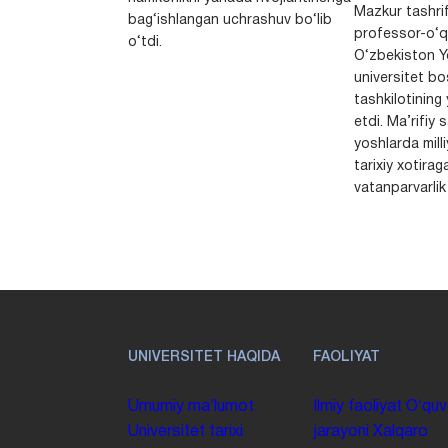
Mazkur tashrif
bag‘ishlangan uchrashuv bo‘lib
professor-o‘q
o‘tdi.
O‘zbekiston Yo
universitet bo
tashkilotining 
etdi. Ma’rifiy 
yoshlarda milli
tarixiy xotirag
vatanparvarlik t
UNIVERSITET HAQIDA
FAOLIYAT
Umumiy maʼlumot
Ilmiy faoliyat
Oʻquv
Universitet tarixi
jarayoni
Xalqaro