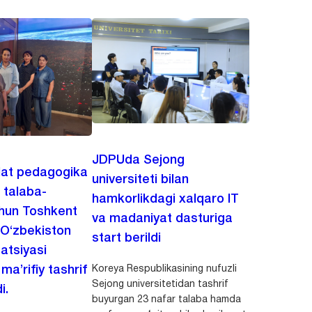
JDPUda Sejong
lat pedagogika
universiteti bilan
i talaba-
hamkorlikdagi xalqaro IT
chun Toshkent
va madaniyat dasturiga
 O‘zbekiston
start berildi
zatsiyasi
Koreya Respublikasining nufuzli
a’rifiy tashrif
Sejong universitetidan tashrif
i.
buyurgan 23 nafar talaba hamda