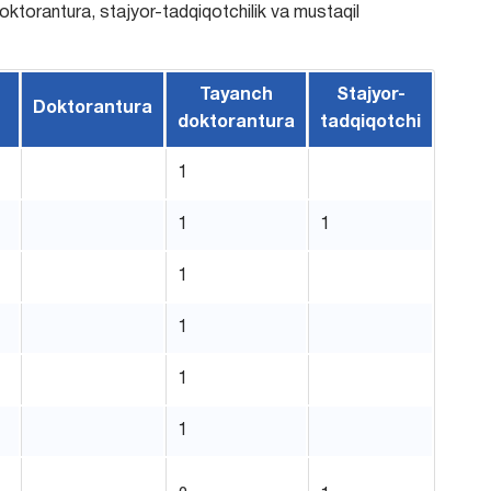
doktorantura, stajyor-tadqiqotchilik va mustaqil
Tayanch
Stajyor-
Doktorantura
doktorantura
tadqiqotchi
1
1
1
1
1
1
1