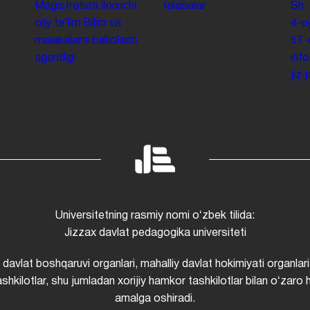
Magistratura
Ikkinchi
talabalar
Sh.
oliy taʼlim
Bilim va
4-u
malakalarni baholash
57
agentligi
inf
jiz
Universitetning rasmiy nomi oʻzbek tilida:
Jizzax davlat pedagogika universiteti
i davlat boshqaruvi organlari, mahalliy davlat hokimiyati organlari
shkilotlar, shu jumladan xorijiy hamkor tashkilotlar bilan oʻzaro 
amalga oshiradi.