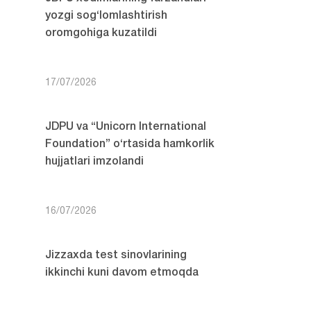
yozgi sog‘lomlashtirish
oromgohiga kuzatildi
17/07/2026
JDPU va “Unicorn International
Foundation” o‘rtasida hamkorlik
hujjatlari imzolandi
16/07/2026
Jizzaxda test sinovlarining
ikkinchi kuni davom etmoqda