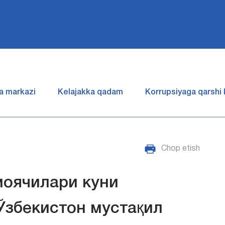
a markazi
Kelajakka qadam
Korrupsiyaga qarshi
Chop etish
моячилари куни
Ўзбекистон мустақил