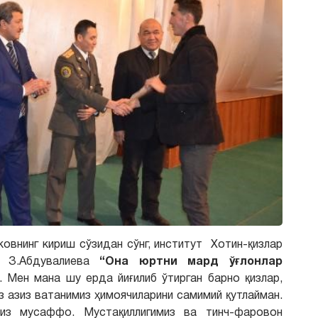
овнинг кириш сўзидан сўнг, институт Хотин-қизлар
и З.Абдувалиева
“Она юртни мард ўғлонлар
 Мен мана шу ерда йиғилиб ўтирган барно қизлар,
з азиз ватанимиз ҳимоячиларини самимий қутлайман.
миз мусаффо. Мустақиллигимиз ва тинч-фаровон