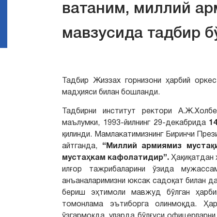
ватаним, миллий ар
мавзусида тадбир б
Тадбир Жиззах горнизони ҳарбий оркес
мадҳияси билан бошланди.
Тадбирни институт ректори А.Ж.Холб
маълумки, 1993-йилнинг 29-декабрида
1
қилинди. Мамлакатимизнинг Биринчи Пре
айтганда,
“Миллий армиямиз мустақи
мустаҳкам кафолатидир”.
Ҳақиқатдан 
илғор тажрибаларини ўзида мужасса
анъаналаримизни юксак садоқат билан да
бериш эҳтимоли мавжуд бўлган ҳарби
томонлама эътиборга олинмоқда. Ҳа
ўзгармоқда, уларда бўлғуси офицерларни