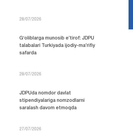
28/07/2026
G‘oliblarga munosib e’tirof: JDPU
talabalari Turkiyada ijodiy-ma’rifiy
safarda
28/07/2026
JDPUda nomdor davlat
stipendiyalariga nomzodlarni
saralash davom etmoqda
27/07/2026