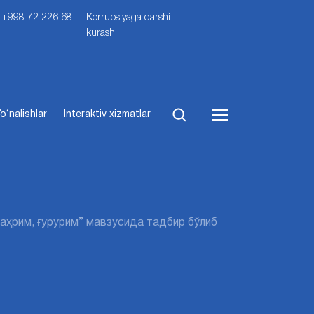
i: +998 72 226 68
Korrupsiyaga qarshi
kurash
o‘nalishlar
Interaktiv xizmatlar
фаҳрим, ғурурим” мавзусида тадбир бўлиб