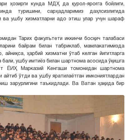
ари ҳозирги кунда МДҲ да қурол-яроғга бойлиги,
инда туришини, сарҳадларимиз даҳлсизлигида
ги ва ушбу хизматларни адо этиш улар учун шараф
омидан Тарих факулътети иккинчи босқич талабаси
ларини байрам билан табриклаб, мамлакатимизда
, айниқса, ҳарбий хизматни ўтаб келган йигитларга
з бали, ушбу имтиёз билан шартнома асосида ўқишга
лот ЁИҲ Марказий Кенгаши томонидан шартнома
и айтиб ўтди ва ушбу яратилаётган имкониятлардан
ниш зарурлигини таъкидлади. Ва Ватан ҳақида бир