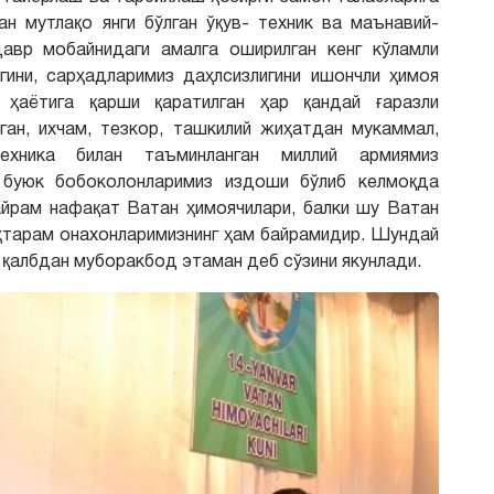
ан мутлақо янги бўлган ўқув- техник ва маънавий-
 давр мобайнидаги амалга оширилган кенг кўламли
гини, сарҳадларимиз даҳлсизлигини ишончли ҳимоя
 ҳаётига қарши қаратилган ҳар қандай ғаразли
ган, ихчам, тезкор, ташкилий жиҳатдан мукаммал,
ехника билан таъминланган миллий армиямиз
и буюк бобоколонларимиз издоши бўлиб келмоқда
айрам нафақат Ватан ҳимоячилари, балки шу Ватан
уҳтарам онахонларимизнинг ҳам байрамидир. Шундай
н қалбдан муборакбод этаман деб сўзини якунлади.