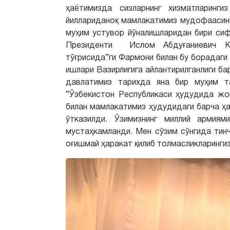
ҳаётимизда сизларнинг хизматларингиз
йиллариданоқ мамлакатимиз мудофаасини
муҳим устувор йўналишларидан бири сиф
Президенти Ислом Абдуғаниевич К
тўғрисида”ги Фармони билан бу борадаг
ишлари Вазирлигига айлантирилганлиги ба
давлатимиз тарихда яна бир муҳим та
“Ўзбекистон Республикаси ҳудудида жо
билан мамлакатимиз ҳудудидаги барча ҳ
ўтказилди. Ўзимизнинг миллий армиям
мустаҳкамланди. Мен сўзим сўнгида тин
оғишмай ҳаракат қилиб толмасликларингиз