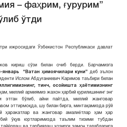
мия – фаҳрим, ғурурим”
ўлиб ўтди
три ижросидаги Ўзбекистон Республикаси давлат
еков кириш сўзи билан очиб берди. Барчамизга
4-январь
“Ватан ҳимоячилари
куни”
деб эълон
зиденти Ислом Абдуғаниевич Каримов таъбири билан
ллигимизнинг, тинч, осойишта ҳаётимизнинг
ҳам, миллий армиямиз жахон ҳарбий қурилишининг энг
м этган бўлиб, айни пайтда, миллий жанговар
вом эттирмоқда, шу билан бирга, минтақамизда рўй
й ҳаракатлар ва жанговар амалиётлар ҳам ҳар
рбий ўқув юртларимизда таълим тизими тубдан
 тайёрлаш ва тарбиялаш ҳозирги замон талабларига