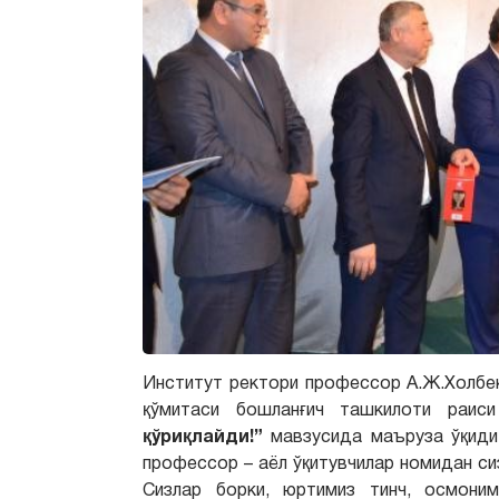
Институт ректори профессор А.Ж.Холбек
қўмитаси бошланғич ташкилоти раис
қўриқлайди!”
мавзусида маъруза ўқиди.
профессор – аёл ўқитувчилар номидан си
Сизлар борки, юртимиз тинч, осмони