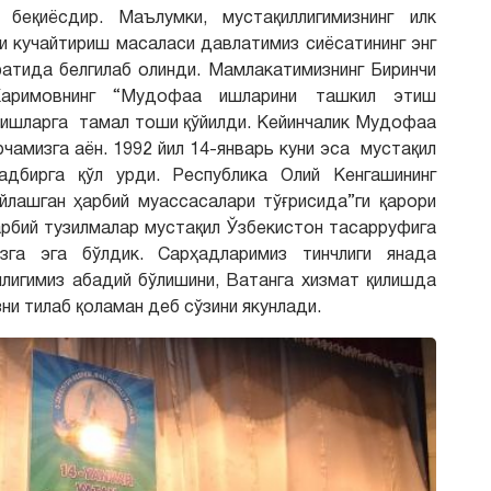
 беқиёсдир. Маълумки, мустақиллигимизнинг илк
 кучайтириш масаласи давлатимиз сиёсатининг энг
атида белгилаб олинди. Мамлакатимизнинг Биринчи
аримовнинг “Мудофаа ишларини ташкил этиш
и ишларга тамал тоши қўйилди. Кейинчалик Мудофаа
рчамизга аён. 1992 йил 14-январь куни эса мустақил
дбирга қўл урди. Республика Олий Кенгашининг
йлашган ҳарбий муассасалари тўғрисида”ги қарори
арбий тузилмалар мустақил Ўзбекистон тасарруфига
изга эга бўлдик. Сарҳадларимиз тинчлиги янада
члигимиз абадий бўлишини, Ватанга хизмат қилишда
ни тилаб қоламан деб сўзини якунлади.