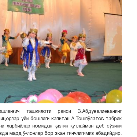
ошланғич ташкилоти раиси З.Абдувалиеванинг
фицерлар уйи бошлиғи капитан А.Тошпўлатов табрик
зни ҳарбийлар номидан қизғин қутлайман деб сўзини
да мард ўғлонлар бор экан тинчлигимиз абадийдир.