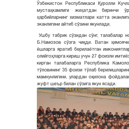
Ўзбекистон Республикаси Қуролли Кучл
мустаҳкамлиги жиҳатдан биринчи ўр
ҳарбийларнинг хизматлари катта эканли
эканлигини айтиб сўзини якунлади.
Ушбу табрик сўзидан сўнг, талабалар н
Б.Намозов сўзга чиқди. Ватан ҳимоячи
ёшларга яратиб берилаётган имкониятлар
олийгоҳларга кириш учун 27 фоизли имтиё
кирган талабаларга Республика Камо
тўловининг 35 фоизи тўлаб берилишларин
мамнунлигини, улардан оқилона фойдала
жуфт шеър билан сўзига якун ясади.