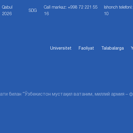
Qabul
Call markaz: +998 72 221 55
Ishonch telefon
SDG
2026
16
10
Universitet
Faoliyat
Talabalarga
Y
ати билан “Ўзбекистон мустақил ватаним, миллий армия – 