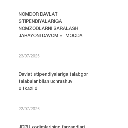
NOMDOR DAVLAT
STIPENDIYALARIGA
NOMZODLARNI SARALASH
JARAYONI DAVOM ETMOQDA
23/07/2026
Davlat stipendiyalariga talabgor
talabalar bilan uchrashuv
o‘tkazildi
22/07/2026
JDPU xodimlarining farzandlari