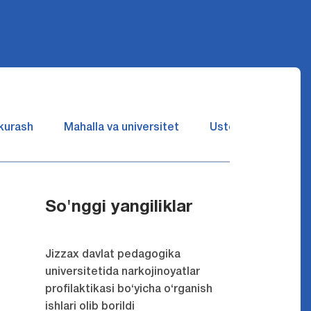
 kurash
Mahalla va universitet
Ustozlar suhbatin 
So'nggi yangiliklar
Jizzax davlat pedagogika
universitetida narkojinoyatlar
profilaktikasi bo‘yicha o‘rganish
ishlari olib borildi