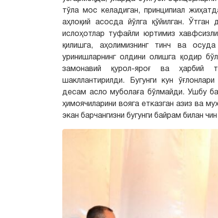
тўла мос келадиган, принципиал жиҳатд
аҳлоқий асосда йўлга қўйилган. Ўтган
ислоҳотлар туфайли юртимиз хавфсизли
қилишга, аҳолимизнинг тинч ва осуда
уринишларнинг олдини олишга қодир бўл
замонавий қурол-яроғ ва ҳарбий т
шакллантирилди. Бугунги кун ўғлонлар
десам асло муболаға бўлмайди. Ушбу б
ҳимоячиларини вояга етказган азиз ва м
экан барчангизни бугунги байрам билан чи