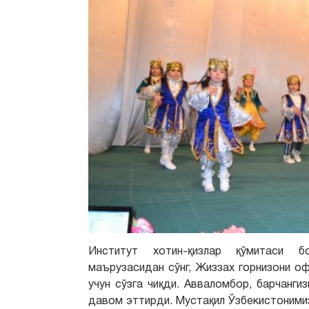
Институт хотин-қизлар қўмитаси б
маърузасидан сўнг, Жиззах горнизони о
учун сўзга чиқди. Авваломбор, барчанги
давом эттирди. Мустақил Ўзбекистонимиз