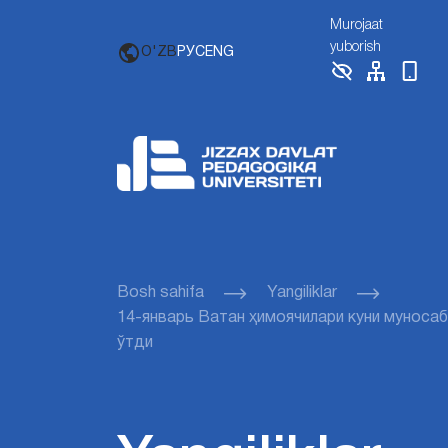
Murojaat
yuborish
O'ZB
РУС
ENG
Bosh sahifa
Yangiliklar
14-январь Ватан ҳимоячилари куни муносаб
ўтди