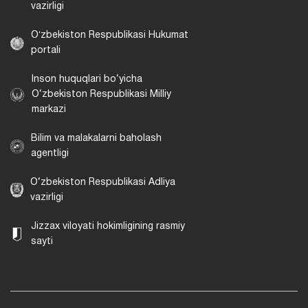
vazirligi
Oʻzbekiston Respublikasi Hukumat
portali
Inson huquqlari bo‘yicha
O‘zbekiston Respublikasi Milliy
markazi
Bilim va malakalarni baholash
agentligi
O‘zbekiston Respublikasi Adliya
vazirligi
Jizzax viloyati hokimligining rasmiy
sayti