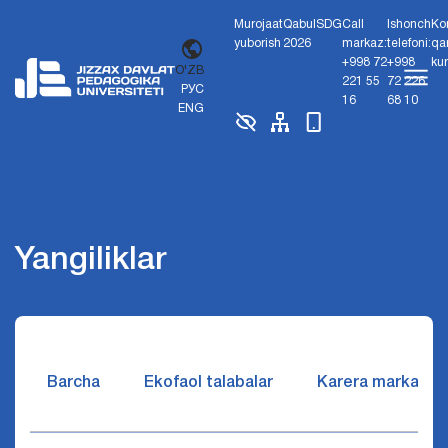
Murojaat
Qabul
SDG
Call
Ishonch
Ko
yuborish
2026
markaz:
telefoni:
qa
+998 72
+998
ku
O'ZB
221 55
72 226
РУС
16
68 10
ENG
Yangiliklar
Barcha
Ekofaol talabalar
Karera markazi