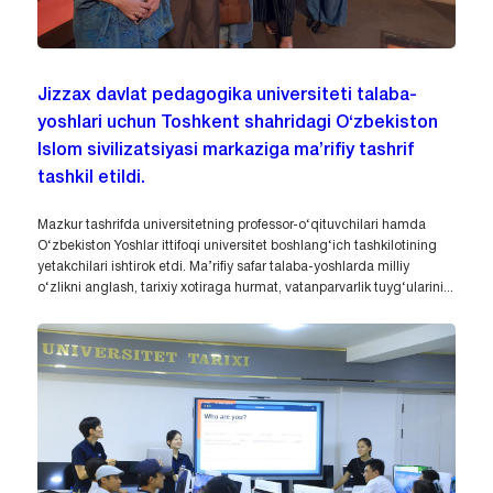
Jizzax davlat pedagogika universiteti talaba-
yoshlari uchun Toshkent shahridagi O‘zbekiston
Islom sivilizatsiyasi markaziga ma’rifiy tashrif
tashkil etildi.
Mazkur tashrifda universitetning professor-o‘qituvchilari hamda
O‘zbekiston Yoshlar ittifoqi universitet boshlang‘ich tashkilotining
yetakchilari ishtirok etdi. Ma’rifiy safar talaba-yoshlarda milliy
o‘zlikni anglash, tarixiy xotiraga hurmat, vatanparvarlik tuyg‘ularini...