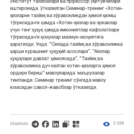
Институт талабалари ва прфессор ўқитувчилари
иштирокида ўтказилган Семинар-тренинг «Хотин-
қизларни тазйиқ ва зўравонликдан ҳимоя қилиш
тўғрисида»ги ҳамда «Хотин-қизлар ва эркаклар
учун тенг ҳуқуқ ҳамда имкониятлар кафолатлари
тўғрисида»ги қонунлар мазмун-моҳиятига
қаратилди. Унда “Оилада тазйиқ ва зўравонликка
қарши курашнинг ҳуқуқий асослари”, “Аёллар
ҳуқуқлари давлат ҳимоясида”, “Тазйиқ ва
зўравонликка дуч келган хотин-қизларга ҳимоя
ордери бериш” мавзуларида маърузалар
тингланди. Семинар тренинг сўнгида мавзу
юзасидан савол-жавоблар ўтказилди.
2 596
Ulashish: