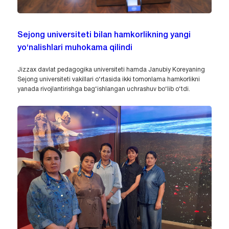
Sejong universiteti bilan hamkorlikning yangi
yo‘nalishlari muhokama qilindi
Jizzax davlat pedagogika universiteti hamda Janubiy Koreyaning
Sejong universiteti vakillari o‘rtasida ikki tomonlama hamkorlikni
yanada rivojlantirishga bag‘ishlangan uchrashuv bo‘lib o‘tdi.