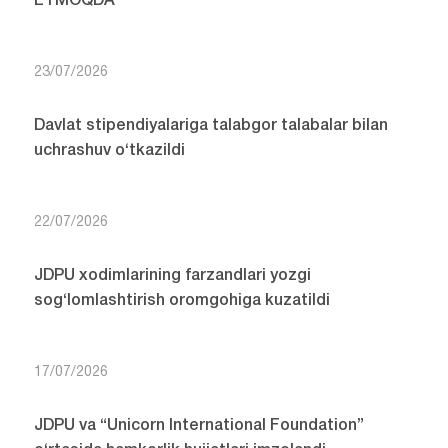
ETMOQDA
23/07/2026
Davlat stipendiyalariga talabgor talabalar bilan
uchrashuv o‘tkazildi
22/07/2026
JDPU xodimlarining farzandlari yozgi
sog‘lomlashtirish oromgohiga kuzatildi
17/07/2026
JDPU va “Unicorn International Foundation”