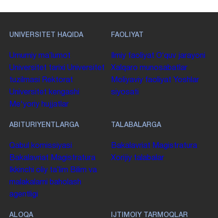
UNIVERSITET HAQIDA
FAOLIYAT
Umumiy maʼlumot
Ilmiy faoliyat
Oʻquv jarayoni
Universitet tarixi
Universitet
Xalqaro munosabatlar
tuzilmasi
Rektorat
Moliyaviy faoliyat
Yoshlar
Universitet kengashi
siyosati
Me'yoriy hujjatlar
ABITURIYENTLARGA
TALABALARGA
Qabul komissiyasi
Bakalavriat
Magistratura
Bakalavriat
Magistratura
Xorijiy talabalar
Ikkinchi oliy taʼlim
Bilim va
malakalarni baholash
agentligi
ALOQA
IJTIMOIY TARMOQLAR