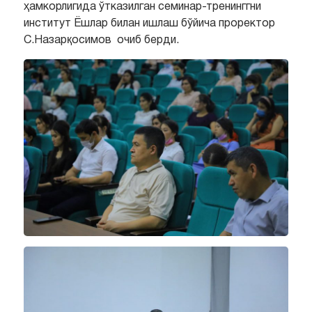
ҳамкорлигида ўтказилган семинар-тренинггни
институт Ёшлар билан ишлаш бўйича проректор
С.Назарқосимов очиб берди.