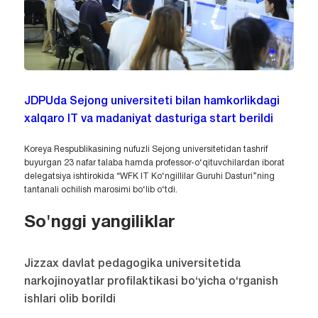
JDPUda Sejong universiteti bilan hamkorlikdagi
xalqaro IT va madaniyat dasturiga start berildi
Koreya Respublikasining nufuzli Sejong universitetidan tashrif
buyurgan 23 nafar talaba hamda professor-o‘qituvchilardan iborat
delegatsiya ishtirokida “WFK IT Ko‘ngillilar Guruhi Dasturi”ning
tantanali ochilish marosimi bo‘lib o‘tdi.
So'nggi yangiliklar
Jizzax davlat pedagogika universitetida
narkojinoyatlar profilaktikasi bo‘yicha o‘rganish
ishlari olib borildi