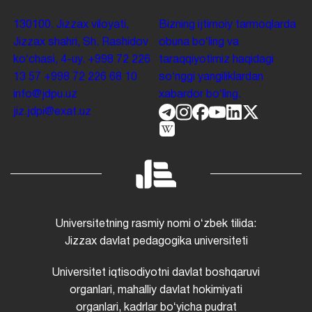
130100. Jizzax viloyati,
Bizning ijtimoiy tarmoqlarda
Jizzax shahri, Sh. Rashidov
obuna boʻling va
koʻchasi, 4-uy.
+998 72 226
taraqqiyotimiz haqidagi
13 57
+998 72 226 68 10
soʻnggi yangiliklardan
info@jdpu.uz
xabardor boʻling.
jiz.jdpi@exat.uz
Universitetning rasmiy nomi oʻzbek tilida:
Jizzax davlat pedagogika universiteti
Universitet iqtisodiyotni davlat boshqaruvi
organlari, mahalliy davlat hokimiyati
organlari, kadrlar boʻyicha pudrat