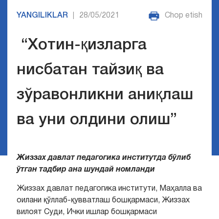
YANGILIKLAR
28/05/2021
Chop etish
|
“Хотин-қизларга
нисбатан тайзиқ ва
зўравонликни аниқлаш
ва уни олдини олиш”
Жиззах давлат педагогика институтда бўлиб
ўтган тадбир ана шундай номланди
Жиззах давлат педагогика институти, Маҳалла ва
оилани қўллаб-қувватлаш бошқармаси, Жиззах
вилоят Суди, Ички ишлар бошқармаси