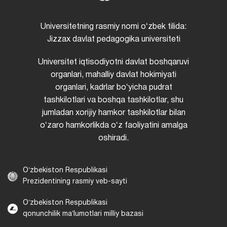
Universitetning rasmiy nomi oʻzbek tilida:
Jizzax davlat pedagogika universiteti
Universitet iqtisodiyotni davlat boshqaruvi
organlari, mahalliy davlat hokimiyati
organlari, kadrlar boʻyicha pudrat
tashkilotlari va boshqa tashkilotlar, shu
jumladan xorijiy hamkor tashkilotlar bilan
oʻzaro hamkorlikda oʻz faoliyatini amalga
oshiradi.
Oʻzbekiston Respublikasi
Prezidentining rasmiy veb-sayti
Oʻzbekiston Respublikasi
qonunchilik maʼlumotlari milliy bazasi