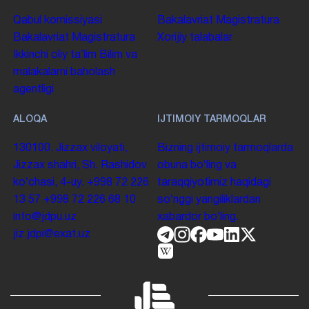
Qabul komissiyasi
Bakalavriat
Magistratura
Bakalavriat
Magistratura
Xorijiy talabalar
Ikkinchi oliy taʼlim
Bilim va
malakalarni baholash
agentligi
ALOQA
IJTIMOIY TARMOQLAR
130100. Jizzax viloyati,
Bizning ijtimoiy tarmoqlarda
Jizzax shahri, Sh. Rashidov
obuna boʻling va
koʻchasi, 4-uy.
+998 72 226
taraqqiyotimiz haqidagi
13 57
+998 72 226 68 10
soʻnggi yangiliklardan
info@jdpu.uz
xabardor boʻling.
jiz.jdpi@exat.uz