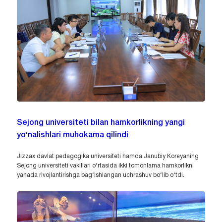
Sejong universiteti bilan hamkorlikning yangi
yo‘nalishlari muhokama qilindi
Jizzax davlat pedagogika universiteti hamda Janubiy Koreyaning
Sejong universiteti vakillari o‘rtasida ikki tomonlama hamkorlikni
yanada rivojlantirishga bag‘ishlangan uchrashuv bo‘lib o‘tdi.