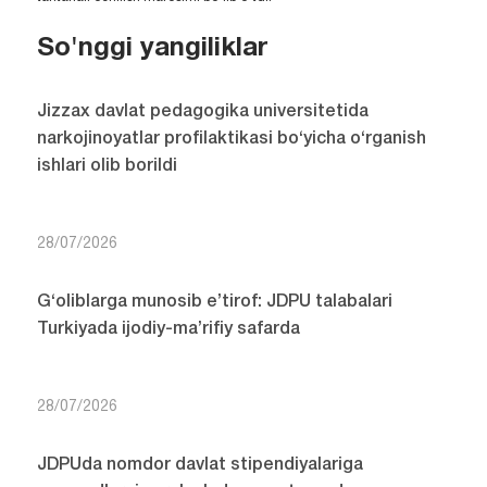
So'nggi yangiliklar
Jizzax davlat pedagogika universitetida
narkojinoyatlar profilaktikasi bo‘yicha o‘rganish
ishlari olib borildi
28/07/2026
G‘oliblarga munosib e’tirof: JDPU talabalari
Turkiyada ijodiy-ma’rifiy safarda
28/07/2026
JDPUda nomdor davlat stipendiyalariga