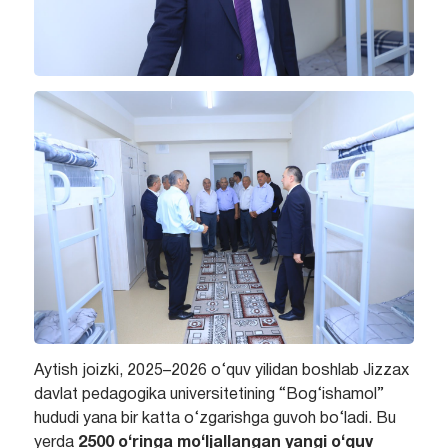
Aytish joizki, 2025–2026 o‘quv yilidan boshlab Jizzax
davlat pedagogika universitetining “Bog‘ishamol”
hududi yana bir katta o‘zgarishga guvoh bo‘ladi. Bu
yerda
2500 o‘ringa mo‘ljallangan yangi o‘quv