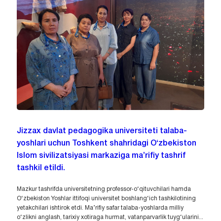
Jizzax davlat pedagogika universiteti talaba-
yoshlari uchun Toshkent shahridagi O‘zbekiston
Islom sivilizatsiyasi markaziga ma’rifiy tashrif
tashkil etildi.
Mazkur tashrifda universitetning professor-o‘qituvchilari hamda
O‘zbekiston Yoshlar ittifoqi universitet boshlang‘ich tashkilotining
yetakchilari ishtirok etdi. Ma’rifiy safar talaba-yoshlarda milliy
o‘zlikni anglash, tarixiy xotiraga hurmat, vatanparvarlik tuyg‘ularini...