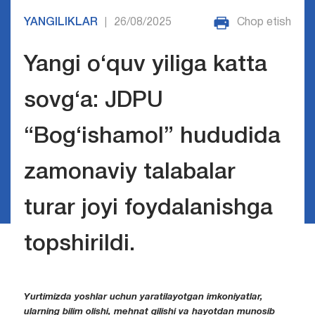
YANGILIKLAR
26/08/2025
Chop etish
|
Yangi o‘quv yiliga katta
sovg‘a: JDPU
“Bog‘ishamol” hududida
zamonaviy talabalar
turar joyi foydalanishga
topshirildi.
Yurtimizda yoshlar uchun yaratilayotgan imkoniyatlar,
ularning bilim olishi, mehnat qilishi va hayotdan munosib