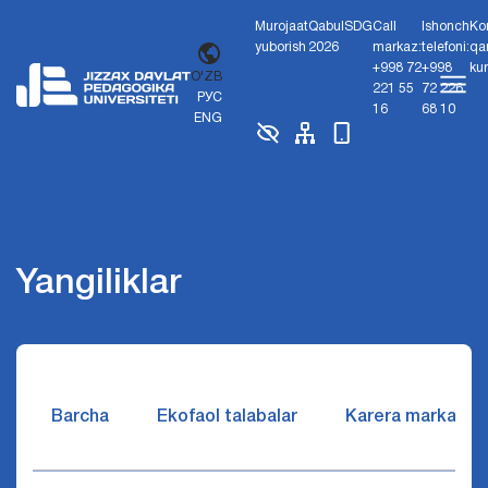
Murojaat
Qabul
SDG
Call
Ishonch
Ko
yuborish
2026
markaz:
telefoni:
qa
+998 72
+998
ku
O'ZB
221 55
72 226
РУС
16
68 10
ENG
Yangiliklar
Barcha
Ekofaol talabalar
Karera markazi