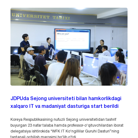
JDPUda Sejong universiteti bilan hamkorlikdagi
xalqaro IT va madaniyat dasturiga start berildi
Koreya Respublikasining nufuzli Sejong universitetidan tashrif
buyurgan 23 nafar talaba hamda professor-o‘qituvchilardan iborat
delegatsiya ishtirokida “WFK IT Ko‘ngillilar Guruhi Dasturi”ning
tantanali ochilish marosimi bo‘lib o‘tdi.