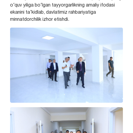
o‘quv yiliga bo‘lgan tayyorgarlikning amaliy ifodasi
ekanini ta’kidlab, davlatimiz rahbariyatiga
minnatdorchilik izhor etishdi.