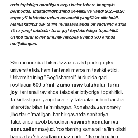
o‘rin topishiga qaratilgan ezgu ishlar tobora kengayib
bormoqda. Mustaqilligimizning 34-yilligi va yangi 2025–2026
o‘quv yili talabalar uchun quvonchli yangiliklar olib keldi.
Mamlakatimiz oliy ta’lim muassasalarida bir vaqtning o‘zida
18 ta yangi talabalar turar joyi
foydalanishga topshirildi.
Ushbu turar joylar umumiy hisobda
9 ming 980 o‘ringa
mo‘ljallangan
.
Shu munosabat bilan Jizzax davlat pedagogika
universitetida ham tantanali marosim tashkil etildi.
Universitetning “Bog‘ishamol” hududida qad
rostlagan
600 o‘rinli zamonaviy talabalar turar
joyi
tantanali ravishda talabalar ixtiyoriga topshirildi.
ta’kidlash joiz yangi turar joy talabalar uchun barcha
sharoitlar bilan ta’minlangan. Xonalarda zamonaviy
jihozlar o‘rnatilgan, har bir qavatda sanitariya
talablariga javob beradigan
yuvinish xonalari va
sanuzellar
mavjud. Yoshlarning samarali ta’lim olishi
hamda bo‘sh vaqtlarini mazmunli o‘tkazishi uchun