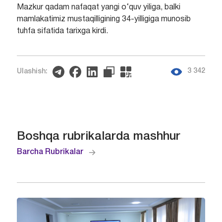
Mazkur qadam nafaqat yangi o‘quv yiliga, balki
mamlakatimiz mustaqilligining 34-yilligiga munosib
tuhfa sifatida tarixga kirdi.
3 342
Ulashish:
Boshqa rubrikalarda mashhur
Barcha Rubrikalar