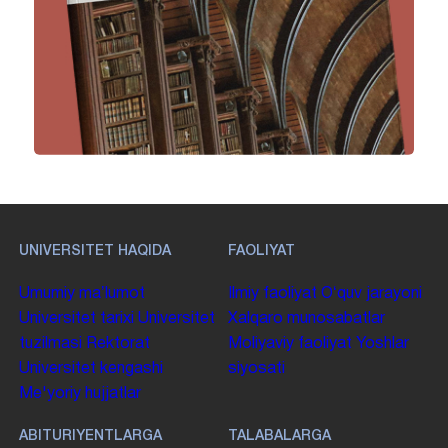
UNIVERSITET HAQIDA
FAOLIYAT
Umumiy maʼlumot
Ilmiy faoliyat
Oʻquv jarayoni
Universitet tarixi
Universitet
Xalqaro munosabatlar
tuzilmasi
Rektorat
Moliyaviy faoliyat
Yoshlar
Universitet kengashi
siyosati
Me'yoriy hujjatlar
ABITURIYENTLARGA
TALABALARGA