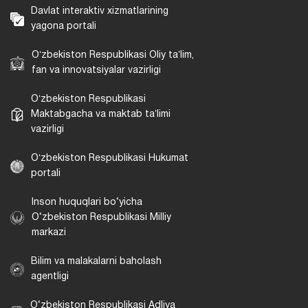
Davlat interaktiv xizmatlarining
yagona portali
Oʻzbekiston Respublikasi Oliy taʼlim,
fan va innovatsiyalar vazirligi
Oʻzbekiston Respublikasi
Maktabgacha va maktab taʼlimi
vazirligi
Oʻzbekiston Respublikasi Hukumat
portali
Inson huquqlari bo‘yicha
O‘zbekiston Respublikasi Milliy
markazi
Bilim va malakalarni baholash
agentligi
O‘zbekiston Respublikasi Adliya