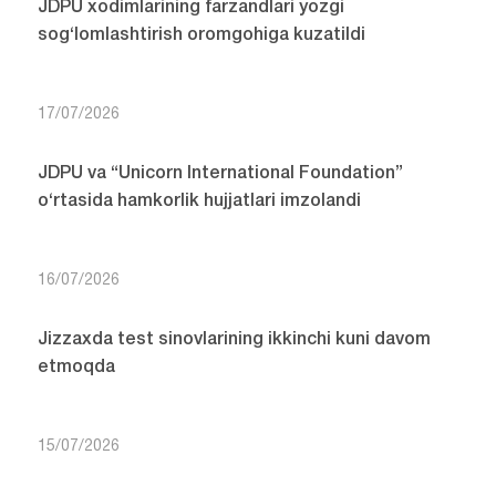
JDPU xodimlarining farzandlari yozgi
sog‘lomlashtirish oromgohiga kuzatildi
17/07/2026
JDPU va “Unicorn International Foundation”
o‘rtasida hamkorlik hujjatlari imzolandi
16/07/2026
Jizzaxda test sinovlarining ikkinchi kuni davom
etmoqda
15/07/2026