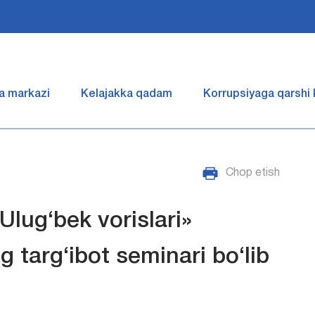
a markazi
Kelajakka qadam
Korrupsiyaga qarshi
Chop etish
Ulug‘bek vorislari»
g targ‘ibot seminari bo‘lib