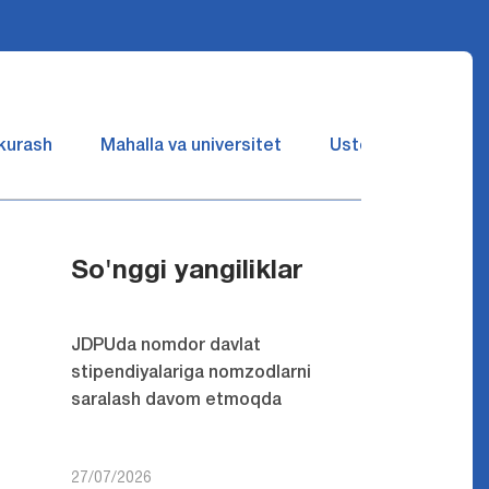
 kurash
Mahalla va universitet
Ustozlar suhbatin 
So'nggi yangiliklar
JDPUda nomdor davlat
stipendiyalariga nomzodlarni
saralash davom etmoqda
27/07/2026