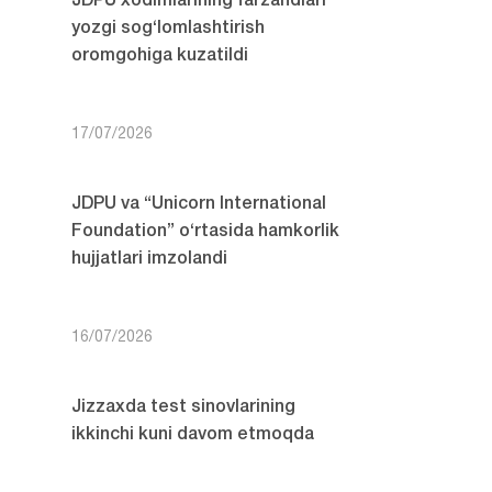
JDPU xodimlarining farzandlari
yozgi sog‘lomlashtirish
oromgohiga kuzatildi
17/07/2026
JDPU va “Unicorn International
Foundation” o‘rtasida hamkorlik
hujjatlari imzolandi
16/07/2026
Jizzaxda test sinovlarining
ikkinchi kuni davom etmoqda