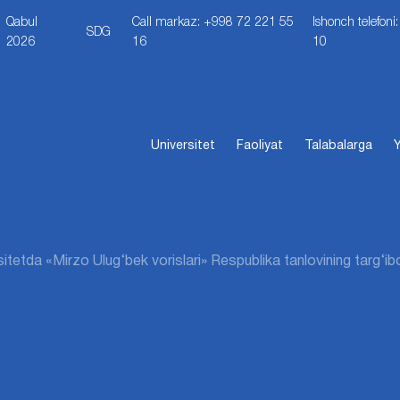
Qabul
Call markaz: +998 72 221 55
Ishonch telefon
SDG
2026
16
10
Universitet
Faoliyat
Talabalarga
Y
itetda «Mirzo Ulug‘bek vorislari» Respublika tanlovining targ‘ibo