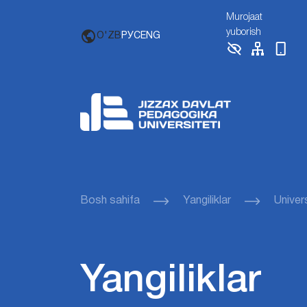
Murojaat
yuborish
O'ZB
РУС
ENG
Bosh sahifa
Yangiliklar
Univers
Yangiliklar