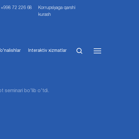
i: +998 72 226 68
Korrupsiyaga qarshi
kurash
o‘nalishlar
Interaktiv xizmatlar
t seminari bo‘lib o‘tdi.