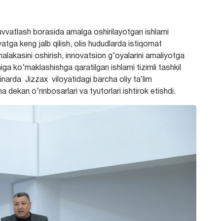
quvvatlash borasida amalga oshirilayotgan ishlarni
iyatga keng jalb qilish, olis hududlarda istiqomat
malakasini oshirish, innovatsion g‘oyalarini amaliyotga
ga ko‘maklashishga qaratilgan ishlarni tizimli tashkil
inarda Jizzax viloyatidagi barcha oliy taʼlim
 dekan o‘rinbosarlari va tyutorlari ishtirok etishdi.