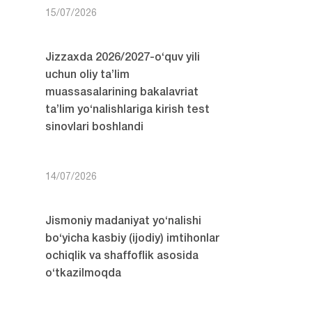
15/07/2026
Jizzaxda 2026/2027-o‘quv yili
uchun oliy ta’lim
muassasalarining bakalavriat
ta’lim yo‘nalishlariga kirish test
sinovlari boshlandi
14/07/2026
Jismoniy madaniyat yo‘nalishi
bo‘yicha kasbiy (ijodiy) imtihonlar
ochiqlik va shaffoflik asosida
o‘tkazilmoqda