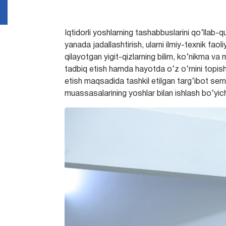
Iqtidorli yoshlarning tashabbuslarini qo‘llab-
yanada jadallashtirish,
ularni ilmiy-texnik faol
qilayotgan yigit-qizlarning bilim, ko‘nikma va 
tadbiq etish hamda hayotda o‘z o‘rnini topishi
etish maqsadida tashkil etilgan targ‘ibot sem
muassasalarining yoshlar bilan ishlash bo‘yicha