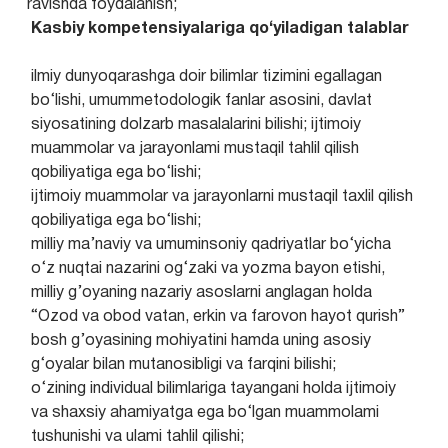
ravishda foydalanish;
Kasbiy kompetensiyalariga qo‘yiladigan talablar
ilmiy dunyoqarashga doir bilimlar tizimini egallagan
bo‘lishi, umummetodologik fanlar asosini, davlat
siyosatining dolzarb masalalarini bilishi; ijtimoiy
muammolar va jarayonlami mustaqil tahlil qilish
qobiliyatiga ega bo‘lishi;
ijtimoiy muammolar va jarayonlarni mustaqil taxlil qilish
qobiliyatiga ega bo‘lishi;
milliy ma’naviy va umuminsoniy qadriyatlar bo‘yicha
o‘z nuqtai nazarini og‘zaki va yozma bayon etishi,
milliy g’oyaning nazariy asoslarni anglagan holda
“Ozod va obod vatan, erkin va farovon hayot qurish”
bosh g’oyasining mohiyatini hamda uning asosiy
g‘oyalar bilan mutanosibligi va farqini bilishi;
o‘zining individual bilimlariga tayangani holda ijtimoiy
va shaxsiy ahamiyatga ega bo‘lgan muammolami
tushunishi va ulami tahlil qilishi;