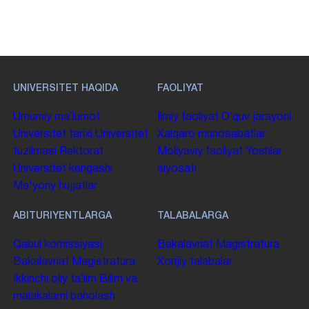
UNIVERSITET HAQIDA
FAOLIYAT
Umumiy maʼlumot
Ilmiy faoliyat
Oʻquv jarayoni
Universitet tarixi
Universitet
Xalqaro munosabatlar
tuzilmasi
Rektorat
Moliyaviy faoliyat
Yoshlar
Universitet kengashi
siyosati
Me'yoriy hujjatlar
ABITURIYENTLARGA
TALABALARGA
Qabul komissiyasi
Bakalavriat
Magistratura
Bakalavriat
Magistratura
Xorijiy talabalar
Ikkinchi oliy taʼlim
Bilim va
malakalarni baholash