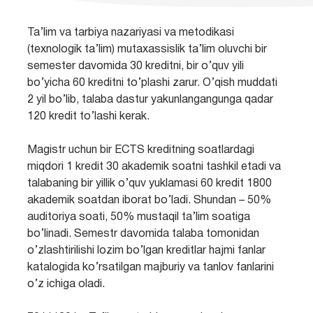
Ta’lim va tarbiya nazariyasi va metodikasi
(texnologik ta’lim) mutaxassislik ta’lim oluvchi bir
semester davomida 30 kreditni, bir o’quv yili
bo’yicha 60 kreditni to’plashi zarur. O’qish muddati
2 yil bo’lib, talaba dastur yakunlangangunga qadar
120 kredit to’lashi kerak.
Magistr uchun bir ECTS kreditning soatlardagi
miqdori 1 kredit 30 akademik soatni tashkil etadi va
talabaning bir yillik o’quv yuklamasi 60 kredit 1800
akademik soatdan iborat bo’ladi. Shundan – 50%
auditoriya soati, 50% mustaqil ta’lim soatiga
bo’linadi. Semestr davomida talaba tomonidan
o’zlashtirilishi lozim bo’lgan kreditlar hajmi fanlar
katalogida ko’rsatilgan majburiy va tanlov fanlarini
o’z ichiga oladi.