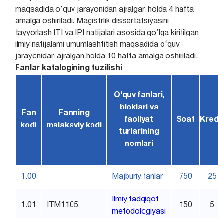
maqsadida o‘quv jarayonidan ajralgan holda 4 hafta
amalga oshiriladi. Magistrlik dissertatsiyasini
tayyorlash ITI va IPI natijalari asosida qo’lga kiritilgan
ilmiy natijalami umumlashtitish maqsadida o‘quv
jarayonidan ajralgan holda 10 hafta amalga oshiriladi.
Fanlar katalogining tuzilishi
O‘quv fanlari,
bloklari va
Fan
Fanning
faoliyat
Soat
Kred
kodi
malakaviy kodi
turlarining
nomlari
1.00
Majburiy fanlar
750
25
Ilmiy tadqiqot
1.01
ITM1105
150
5
metodologiyasi