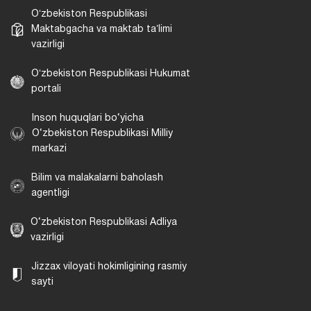
Oʻzbekiston Respublikasi
Maktabgacha va maktab taʼlimi
vazirligi
Oʻzbekiston Respublikasi Hukumat
portali
Inson huquqlari bo‘yicha
O‘zbekiston Respublikasi Milliy
markazi
Bilim va malakalarni baholash
agentligi
O‘zbekiston Respublikasi Adliya
vazirligi
Jizzax viloyati hokimligining rasmiy
sayti