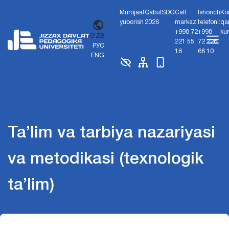
Murojaat
Qabul
SDG
Call
Ishonch
Ko
yuborish
2026
markaz:
telefoni:
qa
+998 72
+998
ku
O'ZB
221 55
72 226
РУС
16
68 10
ENG
Ta’lim va tarbiya nazariyasi
va metodikasi (texnologik
ta’lim)