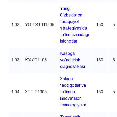
Yangi
0‘zbekiston
taraqqiyot
1.02
YO’TSTTI1205
150
5
strategiyasida
ta’lim tizimidagi
islohotlar
Kasbga
1.03
KYo’D1105
yo‘naltirish
150
5
diagnostikasi
Xalqaro
tadqiqotlar va
1.04
XTTIT1305
ta’limda
150
5
innovatsion
texnologiyalar