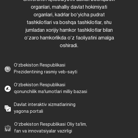
organlari, mahalliy davlat hokimiyati
organlari, kadrlar boʻyicha pudrat
tashkilotlari va boshqa tashkilotlar, shu
jumladan xorijiy hamkor tashkilotlar bilan
oʻzaro hamkorlikda oʻz faoliyatini amalga
oshiradi.
Oʻzbekiston Respublikasi
Prezidentining rasmiy veb-sayti
Oʻzbekiston Respublikasi
qonunchilik maʼlumotlari milliy bazasi
Davlat interaktiv xizmatlarining
yagona portali
Oʻzbekiston Respublikasi Oliy taʼlim,
fan va innovatsiyalar vazirligi