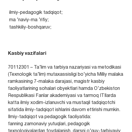
ilmiy-pedagogik tadqiqot;
ma ‘naviy-ma ’rifiy;
tashkiliy-boshqaruv;
Kasbiy vazifalari
70112301 – Ta’lim va tarbiya nazariyasi va metodikasi
(Texnologik ta’lim) mutaxassisligi bo‘yicha Milliy malaka
ramkasining 7-malaka darajasi, magistr kasbiy
faoliyatlarining sohalari obyektlari hamda O‘zbekiston
Respublikasi Fanlar akademiyasi va tarmoq ITIlarda
katta ilmiy xodim-izlanuvchi va mustaqil tadqiqotchi
sifatida ilmiy-tadqiqot ishlarini davom ettirishi mumkin.
Ilmiy-tadqiqot va pedagogik faoliyatida:
fanning zamonaviy yutuqlari, pedagogik
texnologiyalardan foydalanish, darsni o‘quv-tarbiyaviy