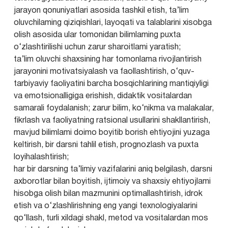
jarayon qonuniyatlari asosida tashkil etish, ta’lim
oluvchilaming qiziqishlari, layoqati va talablarini xisobga
olish asosida ular tomonidan bilimlaming puxta
o‘zlashtirilishi uchun zarur sharoitlami yaratish;
ta’lim oluvchi shaxsining har tomonlama rivojlantirish
jarayonini motivatsiyalash va faollashtirish, o‘quv-
tarbiyaviy faoliyatini barcha bosqichlarining mantiqiyligi
va emotsionalligiga erishish, didaktik vositalardan
samarali foydalanish; zarur bilim, ko‘nikma va malakalar,
fikrlash va faoliyatning ratsional usullarini shakllantirish,
mavjud bilimlami doimo boyitib borish ehtiyojini yuzaga
keltirish, bir darsni tahlil etish, prognozlash va puxta
loyihalashtirish;
har bir darsning ta’limiy vazifalarini aniq belgilash, darsni
axborotlar bilan boyitish, ijtimoiy va shaxsiy ehtiyojlami
hisobga olish bilan mazmunini optimallashtirish, idrok
etish va o‘zlashlirishning eng yangi texnologiyalarini
qo‘llash, turli xildagi shakl, metod va vositalardan mos