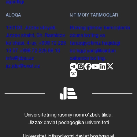
agentligi
ALOQA
IJTIMOIY TARMOQLAR
130100. Jizzax viloyati,
Bizning ijtimoiy tarmoqlarda
Jizzax shahri, Sh. Rashidov
obuna boʻling va
koʻchasi, 4-uy.
+998 72 226
taraqqiyotimiz haqidagi
13 57
+998 72 226 68 10
soʻnggi yangiliklardan
info@jdpu.uz
xabardor boʻling.
jiz.jdpi@exat.uz
Universitetning rasmiy nomi oʻzbek tilida:
Jizzax davlat pedagogika universiteti
Universitet iqtisodiyotni davlat boshqaruvi