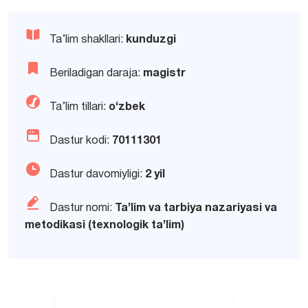
Ta’lim shakllari:
kunduzgi
Beriladigan daraja:
magistr
Ta’lim tillari:
o‘zbek
Dastur kodi:
70111301
Dastur davomiyligi:
2 yil
Dastur nomi:
Ta’lim va tarbiya nazariyasi va
metodikasi (texnologik ta’lim)