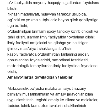
o‘z faoliyatida meyoriy-huquqiy hujjatlardan foydalana
bilishi;
fikrlash madaniyati, muayyan tafakkur uslubiga,
og‘zaki va yozma nutqini aniq bayon qilish qobiliyatiga
ega bo‘lishi;
o‘zlashtirilgan bilimlami ijodiy tanqidiy ko‘rib chiqish va
tahlil qilishi, ulardan ilmiy faoliyatida foydalana olishi;
ilmiy faoliyati natijalarini his qilishga yo‘naltirilgan
ijtimoiy mas’uliyat shakllangan bo‘lishi;
kasbiy faoliyatda o‘zlashtirgan fanlaming asosiy
qonunlaridan foydalanishi, metodlami tasniflashi,
metodologik tamoyillardan ilmiy faoliyatida foydalana
olishi;
Amaliyotlarga qo‘yiladigan talablar
Mutaxasislik bo‘yicha malaka amaliyot nazariy
bilimlami mustahkamlash va amaliy jarayonlari bilan
uyg‘unlashtirish, tegishli amaliy ko‘nikma va malakalar,
tadqiqotchilik kompetentsyalarini shakllantirish