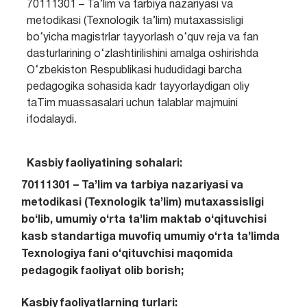
70111301 – Ta’lim va tarbiya nazariyasi va
metodikasi (Texnologik ta’lim) mutaxassisligi
bo‘yicha magistrlar tayyorlash o‘quv reja va fan
dasturlarining o‘zlashtirilishini amalga oshirishda
O‘zbekiston Respublikasi hududidagi barcha
pedagogika sohasida kadr tayyorlaydigan oliy
taTim muassasalari uchun talablar majmuini
ifodalaydi.
Kasbiy faoliyatining sohalari:
70111301 – Ta’lim va tarbiya nazariyasi va
metodikasi (Texnologik ta’lim) mutaxassisligi
bo‘lib, umumiy o‘rta ta’lim maktab o‘qituvchisi
kasb standartiga muvofiq umumiy o‘rta ta’limda
Texnologiya fani o‘qituvchisi maqomida
pedagogik faoliyat olib borish;
Kasbiy faoliyatlarning turlari: