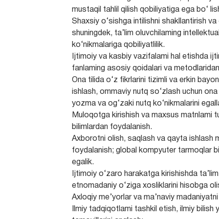
mustaqil tahlil qilish qobiliyatiga ega bo‘ lish
Shaxsiy o‘sishga intilishni shakllantirish v
shuningdek, ta’lim oluvchilaming intellektual
ko‘nikmalariga qobiliyatlilik.
Ijtimoiy va kasbiy vazifalami hal etishda ijt
fanlaming asosiy qoidalari va metodlaridan 
Ona tilida o‘z fikrlarini tizimli va erkin bayo
ishlash, ommaviy nutq so‘zlash uchun ona til
yozma va og‘zaki nutq ko‘nikmalarini egall
Muloqotga kirishish va maxsus matnlami tu
bilimlardan foydalanish.
Axborotni olish, saqlash va qayta ishlash 
foydalanish; global kompyuter tarmoqlar bi
egalik.
Ijtimoiy o‘zaro harakatga kirishishda ta’lim 
etnomadaniy o‘ziga xosliklarini hisobga oli
Axloqiy me’yorlar va ma’naviy madaniyatni 
Ilmiy tadqiqotlami tashkil etish, ilmiy bilish 