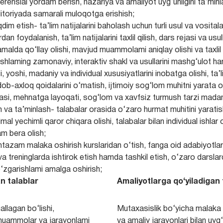
erensial yordam berish, nazariya va amaliyot uyg‘unligini ta’minl
ditoriyada samarali muloqotga erishish;
im etish- ta’lim natijalarini baholash uchun turli usul va vositalar
dan foydalanish, ta’lim natijalarini taxlil qilish, dars rejasi va usul
malda qo‘llay olishi, mavjud muammolami aniqlay olishi va taxlil q
iy ishlaming zamonaviy, interaktiv shakl va usullarini mashg‘ulot 
si, yoshi, madaniy va individual xususiyatlarini inobatga olishi, ta
b-axloq qoidalarini o‘matish, ijtimoiy sog‘lom muhitni yarata olis
yasi, mehnatga layoqati, sog‘lom va xavfsiz turmush tarzi madaniya
tish va ta’minlash- talabalar orasida o‘zaro hurmat muhitini yarati
imal yechimli qaror chiqara olishi, talabalar bilan individual ish
am bera olish;
untazam malaka oshirish kurslaridan o‘tish, fanga oid adabiyotlar 
a treninglarda ishtirok etish hamda tashkil etish, o‘zaro darslard
o‘zgarishlami amalga oshirish;
n talablar
Amaliyotlarga qo‘yiladigan 
allagan bo‘lishi,
Mutaxasislik bo‘yicha malaka
muammolar va jarayonlami
va amaliy jarayonlari bilan uyg