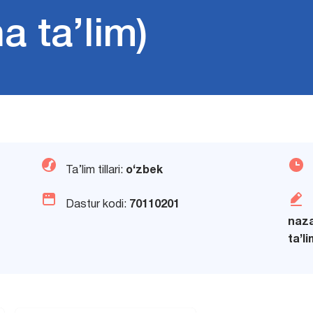
 ta’lim)
Ta’lim tillari:
o‘zbek
Dastur kodi:
70110201
naza
ta’li