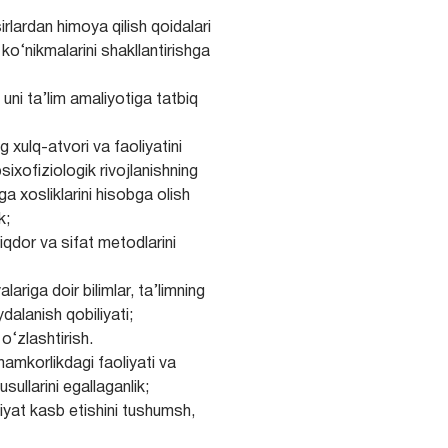
rlardan himoya qilish qoidalari
ko‘nikmalarini shakllantirishga
uni ta’lim amaliyotiga tatbiq
 xulq-atvori va faoliyatini
sixofiziologik rivojlanishning
a xosliklarini hisobga olish
k;
qdor va sifat metodlarini
alariga doir bilimlar, ta’limning
ydalanish qobiliyati;
o‘zlashtirish.
 hamkorlikdagi faoliyati va
sullarini egallaganlik;
iyat kasb etishini tushumsh,