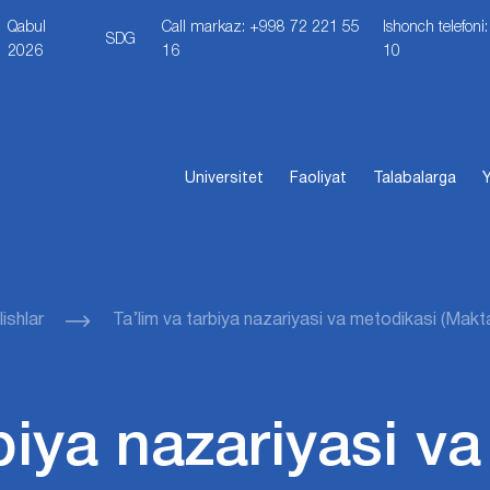
Qabul
Call markaz: +998 72 221 55
Ishonch telefon
SDG
2026
16
10
Universitet
Faoliyat
Talabalarga
Y
ishlar
Ta’lim va tarbiya nazariyasi va metodikasi (Makt
rbiya nazariyasi v