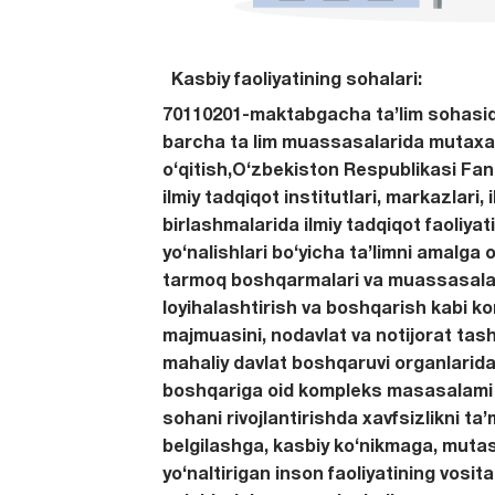
Kasbiy faoliyatining sohalari:
70110201-maktabgacha ta’lim sohasida
barcha ta lim muassasalarida mutaxas
o‘qitish,O‘zbekiston Respublikasi Fa
ilmiy tadqiqot institutlari, markazlari, 
birlashmalarida ilmiy tadqiqot faoliyati
yo‘nalishlari bo‘yicha ta’limni amalga o
tarmoq boshqarmalari va muassasalar
loyihalashtirish va boshqarish kabi k
majmuasini, nodavlat va notijorat tash
mahaliy davlat boshqaruvi organlarida 
boshqariga oid kompleks masasalami 
sohani rivojlantirishda xavfsizlikni ta’
belgilashga, kasbiy ko‘nikmaga, mutasa
yo‘naltirigan inson faoliyatining vosital