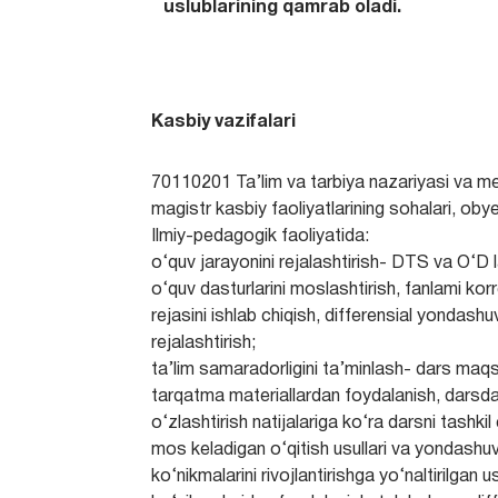
uslublarining qamrab oladi.
Kasbiy vazifalari
70110201 Ta’lim va tarbiya nazariyasi va m
magistr kasbiy faoliyatlarining sohalari, obye
Ilmiy-pedagogik faoliyatida:
o‘quv jarayonini rejalashtirish- DTS va O‘D l
o‘quv dasturlarini moslashtirish, fanlami kor
rejasini ishlab chiqish, differensial yondash
rejalashtirish;
ta’lim samaradorligini ta’minlash- dars maq
tarqatma materiallardan foydalanish, darsda 
o‘zlashtirish natijalariga ko‘ra darsni tashki
mos keladigan o‘qitish usullari va yondashuv
ko‘nikmalarini rivojlantirishga yo‘naltirilgan 