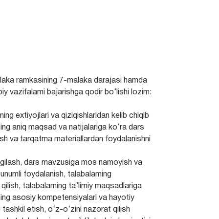
malaka ramkasining 7-malaka darajasi hamda
biy vazifalami bajarishga qodir bo‘lishi lozim:
g extiyojlari va qiziqishlaridan kelib chiqib
sning aniq maqsad va natijalariga ko‘ra dars
oyish va tarqatma materiallardan foydalanishni
 belgilash, dars mavzusiga mos namoyish va
 unumli foydalanish, talabalaming
l qilish, talabalaming ta’limiy maqsadlariga
aming asosiy kompetensiyalari va hayotiy
 tashkil etish, o‘z-o‘zini nazorat qilish