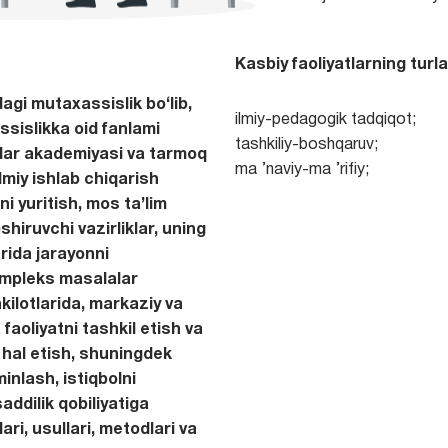
Kasbiy faoliyatlarning turlar
gi mutaxassislik bo‘lib,
ilmiy-pedagogik tadqiqot;
sislikka oid fanlami
tashkiliy-boshqaruv;
nlar akademiyasi va tarmoq
ma ’naviy-ma ’rifiy;
ilmiy ishlab chiqarish
ni yuritish, mos ta’lim
shiruvchi vazirliklar, uning
ida jarayonni
ompleks masalalar
kilotlarida, markaziy va
faoliyatni tashkil etish va
hal etish, shuningdek
minlash, istiqbolni
ddilik qobiliyatiga
ari, usullari, metodlari va