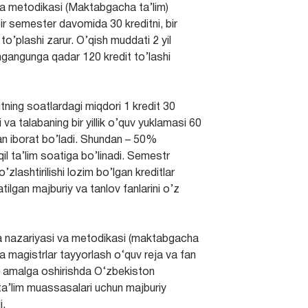
 va metodikasi (Maktabgacha ta’lim)
bir semester davomida 30 kreditni, bir
 to’plashi zarur. O’qish muddati 2 yil
ngangunga qadar 120 kredit to’lashi
ning soatlardagi miqdori 1 kredit 30
va talabaning bir yillik o’quv yuklamasi 60
n iborat bo’ladi. Shundan – 50%
l ta’lim soatiga bo’linadi. Semestr
lashtirilishi lozim bo’lgan kreditlar
tilgan majburiy va tanlov fanlarini o’z
ya nazariyasi va metodikasi (maktabgacha
ha magistrlar tayyorlash o‘quv reja va fan
ini amalga oshirishda O‘zbekiston
 ta’lim muassasalari uchun majburiy
i.