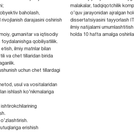
i;
malakalar, tadqiqotchilik komp
a obyektiv baholash,
o‘quv jarayonidan ajralgan hol
 rivojlanish darajasini oshirish
dissertatsiyasini tayyorlash ITI
ilmiy natijalami umumlashtiti
imoiy, gumanitar va iqtisodiy
holda 10 hafta amalga oshirila
foydalanishga qobiliyatlilik.
n etish, ilmiy matnlar bilan
i va chet tillaridan birida
aganlik.
shunish uchun chet tillardagi
metod, usul va vositalaridan
lan ishlash ko‘nikmalariga
ishtirokchilarining
sh.
o‘zlashtirish.
yutuqlariga erishish