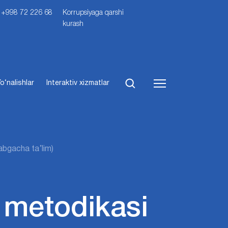
i: +998 72 226 68
Korrupsiyaga qarshi
kurash
o‘nalishlar
Interaktiv xizmatlar
abgacha ta’lim)
a metodikasi