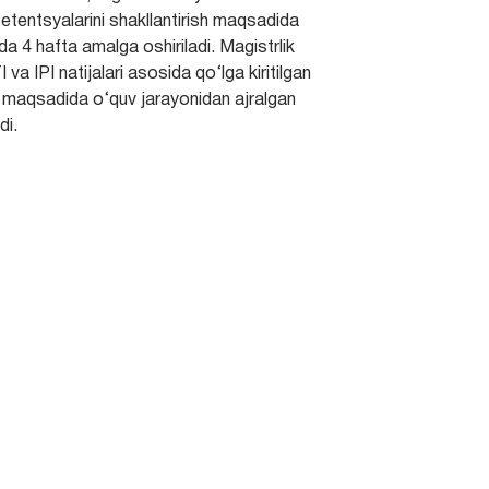
etentsyalarini shakllantirish maqsadida
da 4 hafta amalga oshiriladi. Magistrlik
 va IPI natijalari asosida qo‘lga kiritilgan
sh maqsadida o‘quv jarayonidan ajralgan
di.