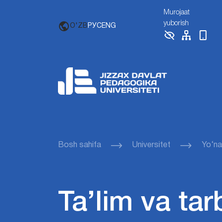
Murojaat
yuborish
O'ZB
РУС
ENG
Bosh sahifa
Universitet
Yo‘nal
Ta’lim va ta