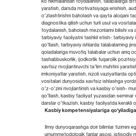
ko‘nikmalaridan foydalanish, talabalarga diff
yaratish, darsda motivatsiyaga erishish, au
o‘zlashtirishni baholash va qayta aloqani taqd
diagnostika qilish uchun turli usul va vositalar
foydalanish, baholash mezonlarini bilishi va a
tarbiyaviy faoliyatni tashkil etish- tarbiyav
qo‘llash, tarbiyaviy ishlarda talabalaming jin
qoiadalariga muvofiq talabalar uchun aniq odo
tashabbuskorlik, ijodkorlik fuqarolik pozitsi
xavfsiz rivojlantiruvchi ta’lim muhitini yara
imkoniyatlar yaratish, nizoli vaziyatlarda opt
vositalari dunyosida xavfsiz ishlashga yord
o‘z-o‘zini rivojlantirish va kasbiy o‘sish- m
qo‘llash, kasbiy faoliyat yuzasidan seminar v
darslar o‘tkazish, kasbiy faoliyatda kerakli 
Kasbiy kompetensiyalariga qo‘yiladiga
Ilmiy dunyoqarashga doir bilimlar tizimini eg
umummetodologik fanlar asosi, iqtisodiy 