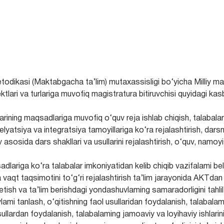
etodikasi (Maktabgacha ta’lim) mutaxassisligi bo‘yicha Milliy 
ktlari va turlariga muvofiq magistratura bitiruvchisi quyidagi kas
arining maqsadlariga muvofiq o‘quv reja ishlab chiqish, talabalamin
relyatsiya va integratsiya tamoyillariga ko‘ra rejalashtirish, dar
uv asosida dars shakllari va usullarini rejalashtirish, o‘quv, nam
sadlariga ko‘ra talabalar imkoniyatidan kelib chiqib vazifalami
vaqt taqsimotini to‘g‘ri rejalashtirish ta’lim jarayonida AKTdan
l etish va ta’lim berishdagi yondashuvlaming samaradorligini tahli
lami tanlash, o‘qitishning faol usullaridan foydalanish, talabal
usullardan foydalanish, talabalaming jamoaviy va loyihaviy ishlarini