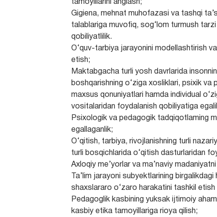
tamoyillarini anglash;
Gigiena, mehnat muhofazasi va tashqi ta’si
talablariga muvofiq, sog‘lom turmush tarzi 
qobiliyatlilik.
O‘quv-tarbiya jarayonini modellashtirish va 
etish;
Maktabgacha turli yosh davrlarida insonning
boshqarishning o‘ziga xosliklari, psixik va p
maxsus qonuniyatlari hamda individual o‘zig
vositalaridan foydalanish qobiliyatiga egali
Psixologik va pedagogik tadqiqotlaming mi
egallaganlik;
O‘qitish, tarbiya, rivojlanishning turli nazariy
turli bosqichlarida o‘qitish dasturlaridan fo
Axloqiy me’yorlar va ma’naviy madaniyatni 
Ta’lim jarayoni subyektlarining birgalikdagi
shaxslararo o‘zaro harakatini tashkil etish u
Pedagoglik kasbining yuksak ijtimoiy aham
kasbiy etika tamoyillariga rioya qilish;