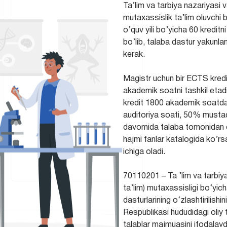
Ta’lim va tarbiya nazariyasi
mutaxassislik ta’lim oluvchi 
o’quv yili bo’yicha 60 kreditni
bo’lib, talaba dastur yakunla
kerak.
Magistr uchun bir ECTS kredit
akademik soatni tashkil etadi 
kredit 1800 akademik soatda
auditoriya soati, 50% mustaqi
davomida talaba tomonidan o’z
hajmi fanlar katalogida ko’rsa
ichiga oladi.
70110201 – Ta ’lim va tarbi
ta’lim) mutaxassisligi bo‘yic
dasturlarining o‘zlashtirilish
Respublikasi hududidagi oliy
talablar majmuasini ifodalayd