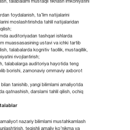
ash, talabalami mustaqil fikrlash imkoniyatini
dan foydalanish, ta’lim natijalarini
larini moslashtirishda tahlil natijalaridan
ilish;
hamda auditoriyadan tashqari ishlarda
’lim muassasasining ustavi va ichki tartib
h, talabalarda kognitiv faollik, mustaqillik,
tini rivojlantirish;
sh, talabalarga auditoriya hayotida teng
lar olib borishi, zamonaviy ommaviy axborot
bilan tanishib, yangi bilimlami amaliyotda
a qatnashish, darslami tahlil qilish, ochiq
talablar
 amaliyot nazariy bilimlami mustahkamlash
‘unlashtirish, tegishli amaliy ko‘nikma va