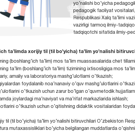
yo’nalishi bo’yicha pedagogik
pedagogik faoliyat vositalari,
Respublikasi Xalq ta’limi vazi
vazirligi tarmoq ilmiy-tadqiqo
tadqiqotchi sifatida ilmiy-ped
ʼlimda xorijiy til (til bo’yicha) ta’lim yo’nalishi bitiruvch
ng (boshlang’ich ta’lim) mos ta’lim muassasalarida chet tillarni
ng ta’lim (boshlang’ich ta’lim) tizimining ixtisosligiga mos ta’l
ariy, amaliy va laboratoriya mashg’ulotlarni o’tkazish;
alardan foydalanib noa’nanaviy o’quv mashg’ulotlarini o’tkazi
ulotlarini o’tkazish uchun zarur bo’lgan o’quvmetodik hujjatlarni
hamda joylardagi ma’naviyat va ma’rifat markazlarida ishlash;
tlarini o’tkazish uchun o’qitishning didaktik vositalaridan foyda
til (til bo’yicha) ta’lim yo’nalishi bitiruvchilari O’zbekiston Re
tura mutaxassisliklari bo’yicha belgilangan muddatlarda o’qishni