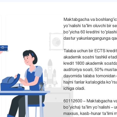
Maktabgacha va boshlangʼich ta
yo’nalishi ta’lim oluvchi bir 
bo’yicha 60 kreditni to’plashi
dastur yakunlangangunga qada
Talaba uchun bir ECTS kreditn
akademik soatni tashkil etadi 
kredit 1800 akademik soatda
auditoriya soati, 50% mustaqi
davomida talaba tomonidan o’z
hajmi fanlar katalogida ko’rsa
ichiga oladi.
60112600 – Maktabgacha va bos
bo’yicha) ta’lim yo’nalishi – 
maxsus, kasb-hunar ta’limi m