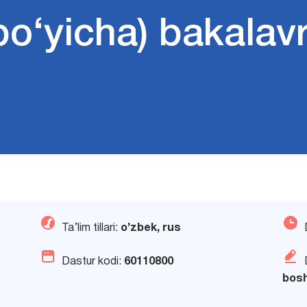
il bo‘yicha) bakalav
Ta’lim tillari:
o’zbek, rus
Dastur kodi:
60110800
boshl