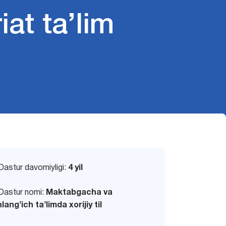
riat ta’lim
Dastur davomiyligi:
4 yil
Dastur nomi:
Maktabgacha va
angʼich taʼlimda xorijiy til