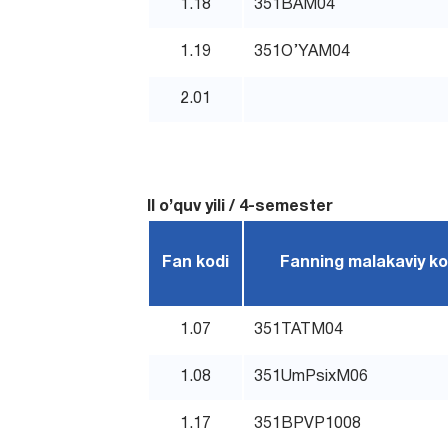
1.18
351BAM04
1.19
351O’YAM04
2.01
II o’quv yili / 4-semester
Fan kodi
Fanning malakaviy ko
1.07
351TATM04
1.08
351UmPsixM06
1.17
351BPVP1008