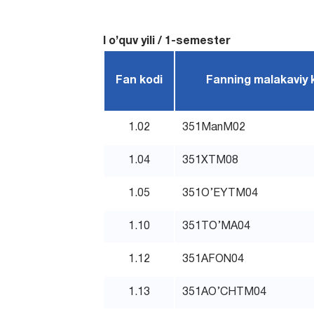
I o’quv yili / 1-semester
Fan kodi
Fanning malakaviy 
1.02
351ManM02
1.04
351XTM08
1.05
351O’EYTM04
1.10
351TO’MA04
1.12
351AFON04
1.13
351AO’CHTM04