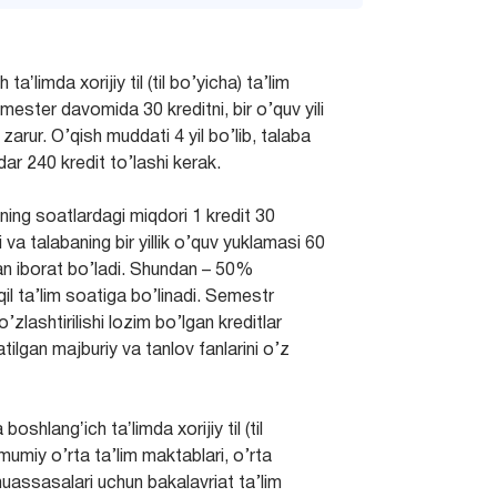
ʼlimda xorijiy til (til bo’yicha) ta’lim
semester davomida 30 kreditni, bir o’quv yili
 zarur. O’qish muddati 4 yil bo’lib, talaba
r 240 kredit to’lashi kerak.
ing soatlardagi miqdori 1 kredit 30
va talabaning bir yillik o’quv yuklamasi 60
n iborat bo’ladi. Shundan – 50%
l ta’lim soatiga bo’linadi. Semestr
lashtirilishi lozim bo’lgan kreditlar
tilgan majburiy va tanlov fanlarini o’z
hlangʼich taʼlimda xorijiy til (til
umumiy o’rta ta’lim maktablari, o’rta
uassasalari uchun bakalavriat ta’lim