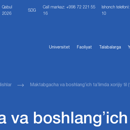
Qabul
Call markaz: +998 72 221 55
Ishonch telefon
SDG
2026
16
10
Universitet
Faoliyat
Talabalarga
Y
ishlar
Maktabgacha va boshlangʼich taʼlimda xorijiy til (t
va boshlangʼich 