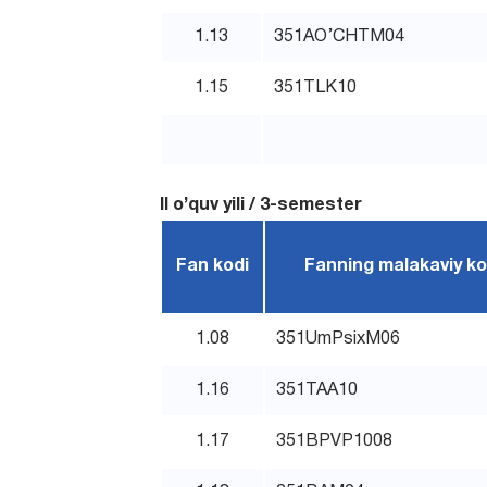
1.13
351AO’CHTM04
1.15
351TLK10
II o’quv yili / 3-semester
Fan kodi
Fanning malakaviy ko
1.08
351UmPsixM06
1.16
351TAA10
1.17
351BPVP1008