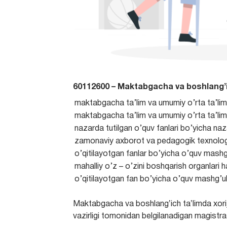
60112600 – Maktabgacha va boshlangʼich ta
maktabgacha ta’lim va umumiy o’rta ta’limni
maktabgacha ta’lim va umumiy o’rta ta’limni
nazarda tutilgan o’quv fanlari bo’yicha naz
zamonaviy axborot va pedagogik texnologiy
o’qitilayotgan fanlar bo’yicha o’quv mashg’
mahalliy o’z – o’zini boshqarish organlari 
o’qitilayotgan fan bo’yicha o’quv mashg’ulo
Maktabgacha va boshlangʼich taʼlimda xorijiy 
vazirligi tomonidan belgilanadigan magistra