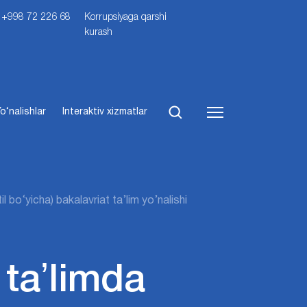
i: +998 72 226 68
Korrupsiyaga qarshi
kurash
o‘nalishlar
Interaktiv xizmatlar
il bo‘yicha) bakalavriat ta’lim yo’nalishi
taʼlimda