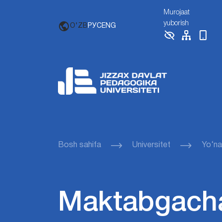
Murojaat
yuborish
O'ZB
РУС
ENG
Bosh sahifa
Universitet
Yo‘nal
Maktabgacha 