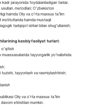
 kadr jarayonida foydalaniladigan fanlar,
 usullari, metodlari; O’zbekiston
rligi hamda Oliy va o’rta maxsus ta’lim
t institutlarida hamda mustaqil
agogik tadqiqot ishlari bilan shug’ullanish;
ilarining kasbiy faoliyat turlari:
 o’qitish
im muassasalarida tayyorgarlik yo’nalishida
sh;
 tuzishi, tayyorlash va rasmiylashtirish;
lanish
spublikasi Oliy va o’rta maxsus ta’lim
 davom etirishlari mumkin.