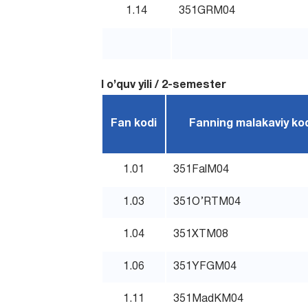
1.14
351GRM04
I o’quv yili / 2-semester
Fan kodi
Fanning malakaviy ko
1.01
351FalM04
1.03
351O’RTM04
1.04
351XTM08
1.06
351YFGM04
1.11
351MadKM04