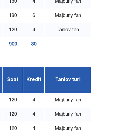
180
4
Majburiy fan
180
6
Majburiy fan
120
4
Tanlov fan
900
30
Soat
Kredit
Tanlov turi
120
4
Majburiy fan
120
4
Majburiy fan
120
4
Majburiy fan