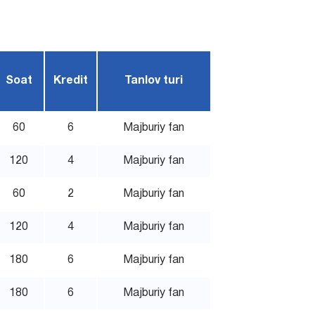
Soat
Kredit
Tanlov turi
60
6
Majburiy fan
120
4
Majburiy fan
60
2
Majburiy fan
120
4
Majburiy fan
180
6
Majburiy fan
180
6
Majburiy fan