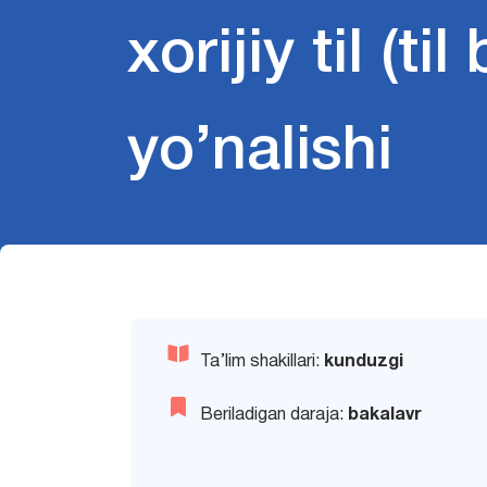
xorijiy til (t
yo’nalishi
Ta’lim shakillari:
kunduzgi
Beriladigan daraja:
bakalavr