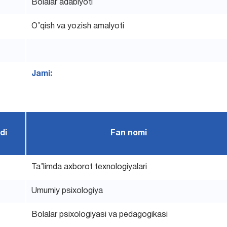
Bolalar adabiyoti
O’qish va yozish amalyoti
Jami:
di
Fan nomi
Ta’limda axborot texnologiyalari
Umumiy psixologiya
Bolalar psixologiyasi va pedagogikasi