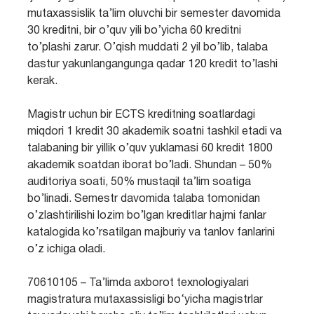
mutaxassislik ta’lim oluvchi bir semester davomida
30 kreditni, bir o’quv yili bo’yicha 60 kreditni
to’plashi zarur. O’qish muddati 2 yil bo’lib, talaba
dastur yakunlangangunga qadar 120 kredit to’lashi
kerak.
Magistr uchun bir ECTS kreditning soatlardagi
miqdori 1 kredit 30 akademik soatni tashkil etadi va
talabaning bir yillik o’quv yuklamasi 60 kredit 1800
akademik soatdan iborat bo’ladi. Shundan – 50%
auditoriya soati, 50% mustaqil ta’lim soatiga
bo’linadi. Semestr davomida talaba tomonidan
o’zlashtirilishi lozim bo’lgan kreditlar hajmi fanlar
katalogida ko’rsatilgan majburiy va tanlov fanlarini
o’z ichiga oladi.
70610105 – Ta’limda axborot texnologiyalari
magistratura mutaxassisligi bo‘yicha magistrlar