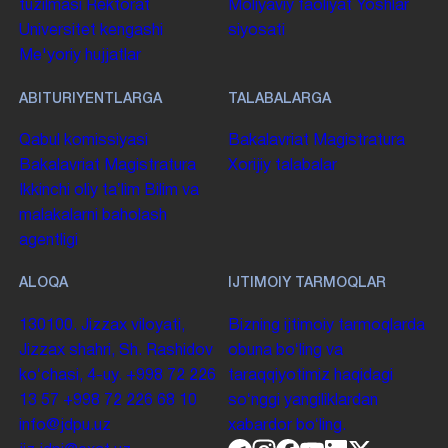
tuzilmasi
Rektorat
Moliyaviy faoliyat
Yoshlar
Universitet kengashi
siyosati
Me'yoriy hujjatlar
ABITURIYENTLARGA
TALABALARGA
Qabul komissiyasi
Bakalavriat
Magistratura
Bakalavriat
Magistratura
Xorijiy talabalar
Ikkinchi oliy taʼlim
Bilim va
malakalarni baholash
agentligi
ALOQA
IJTIMOIY TARMOQLAR
130100. Jizzax viloyati,
Bizning ijtimoiy tarmoqlarda
Jizzax shahri, Sh. Rashidov
obuna boʻling va
koʻchasi, 4-uy.
+998 72 226
taraqqiyotimiz haqidagi
13 57
+998 72 226 68 10
soʻnggi yangiliklardan
info@jdpu.uz
xabardor boʻling.