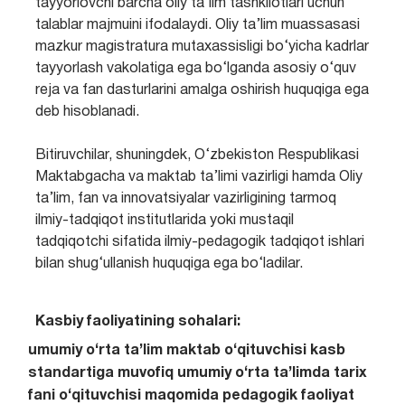
tayyorlovchi barcha oliy ta’lim tashkilotlari uchun
talablar majmuini ifodalaydi. Oliy ta’lim muassasasi
mazkur magistratura mutaxassisligi bo‘yicha kadrlar
tayyorlash vakolatiga ega bo‘lganda asosiy o‘quv
reja va fan dasturlarini amalga oshirish huquqiga ega
deb hisoblanadi.
Bitiruvchilar, shuningdek, O‘zbekiston Respublikasi
Maktabgacha va maktab ta’limi vazirligi hamda Oliy
ta’lim, fan va innovatsiyalar vazirligining tarmoq
ilmiy-tadqiqot institutlarida yoki mustaqil
tadqiqotchi sifatida ilmiy-pedagogik tadqiqot ishlari
bilan shug‘ullanish huquqiga ega bo‘ladilar.
Kasbiy faoliyatining sohalari:
umumiy o‘rta ta’lim maktab o‘qituvchisi kasb
standartiga muvofiq umumiy o‘rta ta’limda tarix
fani o‘qituvchisi maqomida pedagogik faoliyat