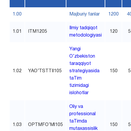
1.00
Majburiy fanlar
1200
4
Ilmiy tadqiqot
1.01
ITM1205
120
5
metodologiyasi
Yangi
O‘zbekiston
taraqqiyot
1.02
YAO’TSTTIl105
strategiyasida
150
5
taTim
tizimidagi
islohotlar
Oliy va
professional
taTimda
1.03
OPTMFO’Ml105
150
5
mutaxassislik