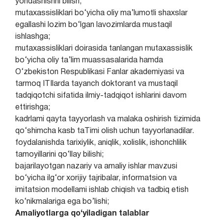
yondashishni bilish;
mutaxassisliklari bo‘yicha oliy ma’lumotli shaxslar
egallashi lozim bo‘lgan lavozimlarda mustaqil
ishlashga;
mutaxassisliklari doirasida tanlangan mutaxassislik
bo‘yicha oliy ta’lim muassasalarida hamda
O‘zbekiston Respublikasi Fanlar akademiyasi va
tarmoq ITIlarda tayanch doktorant va mustaqil
tadqiqotchi sifatida ilmiy-tadqiqot ishlarini davom
ettirishga;
kadrlami qayta tayyorlash va malaka oshirish tizimida
qo‘shimcha kasb taTimi olish uchun tayyorlanadilar.
foydalanishda tarixiylik, aniqlik, xolislik, ishonchlilik
tamoyillarini qo‘llay bilishi;
bajarilayotgan nazariy va amaliy ishlar mavzusi
bo‘yicha ilg‘or xorijiy tajribalar, informatsion va
imitatsion modellami ishlab chiqish va tadbiq etish
ko‘nikmalariga ega bo’lishi;
Amaliyotlarga qo‘yiladigan talablar