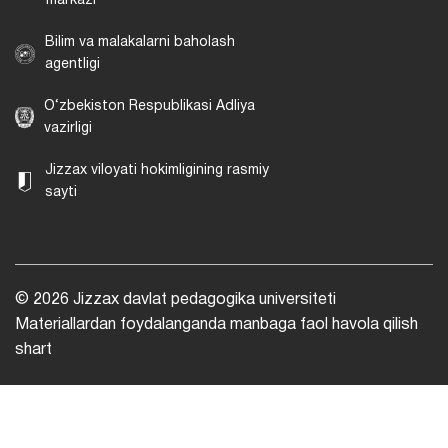
markazi
Bilim va malakalarni baholash
agentligi
O‘zbekiston Respublikasi Adliya
vazirligi
Jizzax viloyati hokimligining rasmiy
sayti
© 2026 Jizzax davlat pedagogika universiteti
Materiallardan foydalanganda manbaga faol havola qilish
shart