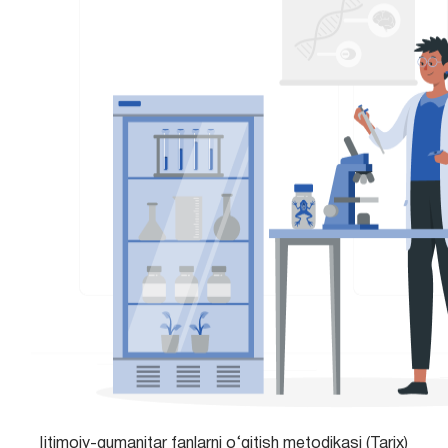
Ijtimoiy-gumanitar fanlarni o‘qitish metodikasi (Tarix)