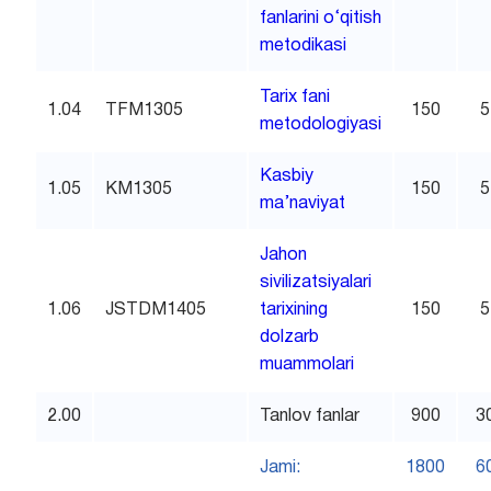
fanlarini o‘qitish
metodikasi
Tarix fani
1.04
TFM1305
150
5
metodologiyasi
Kasbiy
1.05
KM1305
150
5
ma’naviyat
Jahon
sivilizatsiyalari
1.06
JSTDM1405
tarixining
150
5
dolzarb
muammolari
2.00
Tanlov fanlar
900
3
Jami:
1800
6