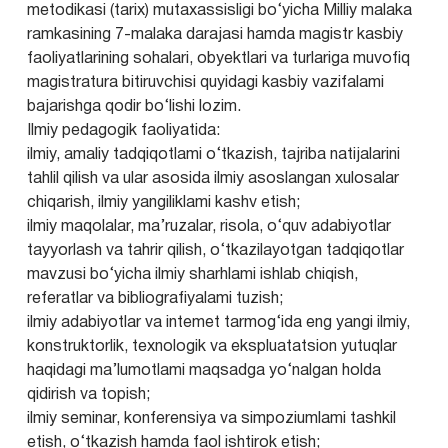
metodikasi (tarix) mutaxassisligi bo‘yicha Milliy malaka
ramkasining 7-malaka darajasi hamda magistr kasbiy
faoliyatlarining sohalari, obyektlari va turlariga muvofiq
magistratura bitiruvchisi quyidagi kasbiy vazifalami
bajarishga qodir bo‘lishi lozim.
Ilmiy pedagogik faoliyatida:
ilmiy, amaliy tadqiqotlami o‘tkazish, tajriba natijalarini
tahlil qilish va ular asosida ilmiy asoslangan xulosalar
chiqarish, ilmiy yangiliklami kashv etish;
ilmiy maqolalar, ma’ruzalar, risola, o‘quv adabiyotlar
tayyorlash va tahrir qilish, o‘tkazilayotgan tadqiqotlar
mavzusi bo‘yicha ilmiy sharhlami ishlab chiqish,
referatlar va bibliografiyalami tuzish;
ilmiy adabiyotlar va intemet tarmog‘ida eng yangi ilmiy,
konstruktorlik, texnologik va ekspluatatsion yutuqlar
haqidagi ma’lumotlami maqsadga yo‘nalgan holda
qidirish va topish;
ilmiy seminar, konferensiya va simpoziumlami tashkil
etish, o‘tkazish hamda faol ishtirok etish;