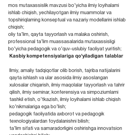
mos mutaxassislik mavzusi bo‘yicha ilmiy loyihalami
ishlab chiqish, yechilayotgan ilmiy muammolar va
topshiriqlaming konseptual va nazariy modellarini ishlab
chiqish;
oliy ta’lim, qayta tayyorlash va malaka oshirish,
professional ta’lim muassasalarida mutaxassisligi
bo‘yicha pedagogik va o‘quv-uslubiy faoliyat yuritish;
Kasbiy kompetensiyalariga qo‘yiladigan talablar
llmiy, amaliy tadqiqotlar olib borish, tajriba natijalarini
qayta ishlash va ular asosida ilmiy asoslangan
xulosalar chiqarish, ilmiy maqolalar tayyorlash va tahrir
qilish, ilmiy seminar, konferensiya va simpoziumlami
tashkil etish, o‘tkazish, ilmiy loyihalami ishlab chiqish
ko‘nikmalariga ega bo‘lish;
pedagogik faoliyatida axborot va pedagogik
texnologiyalardan foydalanishni bilish;
ta’lim sifati va samaradorligini oshirishga innovatsion