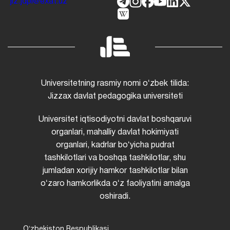
jiz.jdpi@exat.uz
Universitetning rasmiy nomi oʻzbek tilida:
Jizzax davlat pedagogika universiteti
Universitet iqtisodiyotni davlat boshqaruvi
organlari, mahalliy davlat hokimiyati
organlari, kadrlar boʻyicha pudrat
tashkilotlari va boshqa tashkilotlar, shu
jumladan xorijiy hamkor tashkilotlar bilan
oʻzaro hamkorlikda oʻz faoliyatini amalga
oshiradi.
Oʻzbekiston Respublikasi