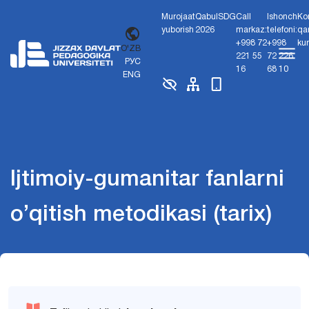
Murojaat
Qabul
SDG
Call
Ishonch
Ko
yuborish
2026
markaz:
telefoni:
qa
+998 72
+998
ku
O'ZB
221 55
72 226
РУС
16
68 10
ENG
Ijtimoiy-gumanitar fanlarni
o’qitish metodikasi (tarix)