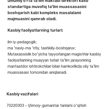
umumiy o‘rta ta’lim maktabi direktori kasb
standartiga muvofiq ta’lim muassasasini
boshqarish kabi kompleks masalalami
majmuasini qamrab oladi.
Kasbiy faoliyatlarning turlari:
ilm iy-pedagogik;
ma ’naviy-ma ‘rifiy, tashkiliy-boshqaruv;
Mutaxassislik bo‘yicha tayyorlangan magistrlar kasbiy
faoliyatlarining muayyan turlari ta’lim jarayonining
manfaatdor ishtirokchilari bilan hamkorlikda oliy ta’lim
muassasasi tomonidan aniqlanadi.
Kasbiy vazifalari
70220303 – Ijtimoiy-gumanitar fanlami o‘qitish