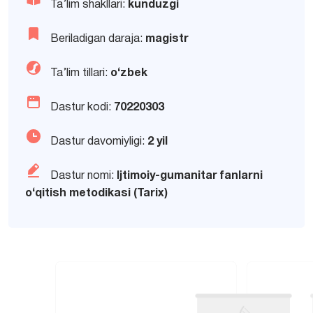
Ta’lim shakllari:
kunduzgi
Beriladigan daraja:
magistr
Ta’lim tillari:
o‘zbek
Dastur kodi:
70220303
Dastur davomiyligi:
2 yil
Dastur nomi:
Ijtimoiy-gumanitar fanlarni
o‘qitish metodikasi (Tarix)