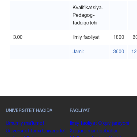
Kvalifikatsiya.
Pedagog-
tadqiqotchi
3.00
Ilmiy faoliyat
1800
6
Jami:
3600
12
UNIVERSITET HAQIDA
FAOLIYAT
Umumiy maʼlumot
Ilmiy faoliyat
Oʻquv jarayoni
Universitet tarixi
Universitet
Xalqaro munosabatlar