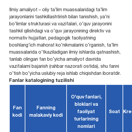
Ilmiy amaliyot – oliy ta’lim muassalaridagi ta’lim
jarayonlarini tashkillashtirish bilan tanishish, ya’ni
bo‘limlar strukturasi va vazifalari, o‘quv jarayonini
tashkil qilishdagi va o‘quv jarayonining direktiv va
normativ hujjatlari, pedagogik faoliyatning
boshlang‘ich mahorat ko‘nikmalarini o‘rganish, ta’lim
muassalarida o‘tkaziladigan ilmiy ishlarda qatnashish,
tanlab olingan fan bo‘yicha amaliyot davrida
vazifalami bajarish (rahbar nazorati ostida), shu fanni
o‘tish bo‘yicha uslubiy reja ishlab chiqishdan iboratdir.
Fanlar katalogining tuzilishi
O‘quv fanlari,
bloklari va
Fan
Fanning
faoliyat
Soat
Kre
kodi
malakaviy kodi
turlarining
nomlari