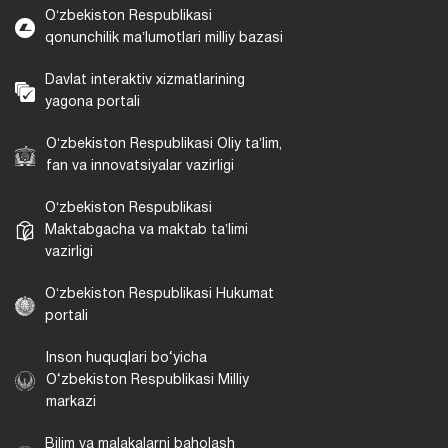
Oʻzbekiston Respublikasi
qonunchilik maʼlumotlari milliy bazasi
Davlat interaktiv xizmatlarining
yagona portali
Oʻzbekiston Respublikasi Oliy taʼlim,
fan va innovatsiyalar vazirligi
Oʻzbekiston Respublikasi
Maktabgacha va maktab taʼlimi
vazirligi
Oʻzbekiston Respublikasi Hukumat
portali
Inson huquqlari bo‘yicha
O‘zbekiston Respublikasi Milliy
markazi
Bilim va malakalarni baholash