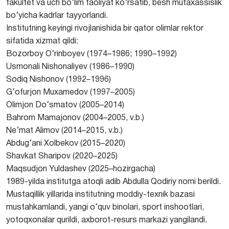
fakultet va uch bo‘lim faoliyat ko‘rsatib, besh mutaxassislik
bo‘yicha kadrlar tayyorlandi.
Institutning keyingi rivojlanishida bir qator olimlar rektor
sifatida xizmat qildi:
Bozorboy O‘rinboyev (1974–1986; 1990–1992)
Usmonali Nishonaliyev (1986–1990)
Sodiq Nishonov (1992–1996)
G‘ofurjon Muxamedov (1997–2005)
Olimjon Do‘smatov (2005–2014)
Bahrom Mamajonov (2004–2005, v.b.)
Ne’mat Alimov (2014–2015, v.b.)
Abdug‘ani Xolbekov (2015–2020)
Shavkat Sharipov (2020–2025)
Maqsudjon Yuldashev (2025–hozirgacha)
1989-yilda institutga atoqli adib Abdulla Qodiriy nomi berildi.
Mustaqillik yillarida institutning moddiy-texnik bazasi
mustahkamlandi, yangi o‘quv binolari, sport inshootlari,
yotoqxonalar qurildi, axborot-resurs markazi yangilandi.