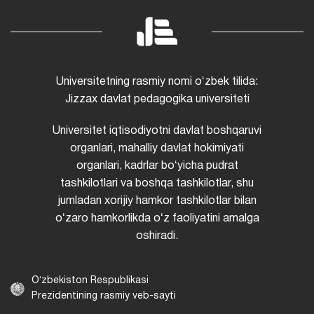
Universitetning rasmiy nomi oʻzbek tilida:
Jizzax davlat pedagogika universiteti
Universitet iqtisodiyotni davlat boshqaruvi
organlari, mahalliy davlat hokimiyati
organlari, kadrlar boʻyicha pudrat
tashkilotlari va boshqa tashkilotlar, shu
jumladan xorijiy hamkor tashkilotlar bilan
oʻzaro hamkorlikda oʻz faoliyatini amalga
oshiradi.
Oʻzbekiston Respublikasi
Prezidentining rasmiy veb-sayti