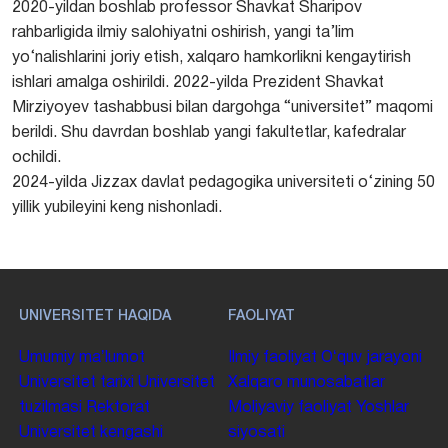
2020-yildan boshlab professor Shavkat Sharipov
rahbarligida ilmiy salohiyatni oshirish, yangi ta’lim
yo‘nalishlarini joriy etish, xalqaro hamkorlikni kengaytirish
ishlari amalga oshirildi. 2022-yilda Prezident Shavkat
Mirziyoyev tashabbusi bilan dargohga “universitet” maqomi
berildi. Shu davrdan boshlab yangi fakultetlar, kafedralar
ochildi.
2024-yilda Jizzax davlat pedagogika universiteti o‘zining 50
yillik yubileyini keng nishonladi.
UNIVERSITET HAQIDA
FAOLIYAT
Umumiy maʼlumot
Ilmiy faoliyat
Oʻquv jarayoni
Universitet tarixi
Universitet
Xalqaro munosabatlar
tuzilmasi
Rektorat
Moliyaviy faoliyat
Yoshlar
Universitet kengashi
siyosati