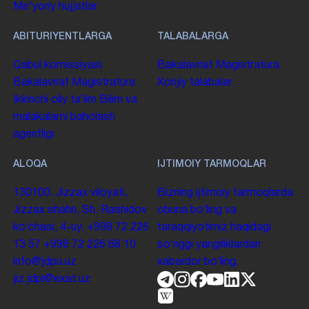
Me'yoriy hujjatlar
ABITURIYENTLARGA
TALABALARGA
Qabul komissiyasi
Bakalavriat
Magistratura
Bakalavriat
Magistratura
Xorijiy talabalar
Ikkinchi oliy taʼlim
Bilim va
malakalarni baholash
agentligi
ALOQA
IJTIMOIY TARMOQLAR
130100. Jizzax viloyati,
Bizning ijtimoiy tarmoqlarda
Jizzax shahri, Sh. Rashidov
obuna boʻling va
koʻchasi, 4-uy.
+998 72 226
taraqqiyotimiz haqidagi
13 57
+998 72 226 68 10
soʻnggi yangiliklardan
info@jdpu.uz
xabardor boʻling.
jiz.jdpi@exat.uz