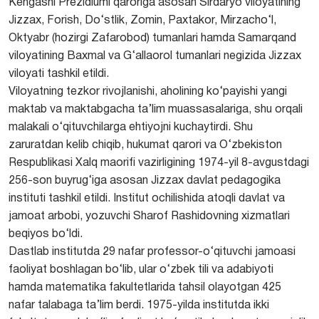
Kengashi Prezidiumi qaroriga asosan Sirdaryo viloyatining
Jizzax, Forish, Do‘stlik, Zomin, Paxtakor, Mirzacho‘l,
Oktyabr (hozirgi Zafarobod) tumanlari hamda Samarqand
viloyatining Baxmal va G‘allaorol tumanlari negizida Jizzax
viloyati tashkil etildi.
Viloyatning tezkor rivojlanishi, aholining ko‘payishi yangi
maktab va maktabgacha ta’lim muassasalariga, shu orqali
malakali o‘qituvchilarga ehtiyojni kuchaytirdi. Shu
zaruratdan kelib chiqib, hukumat qarori va O‘zbekiston
Respublikasi Xalq maorifi vazirligining 1974-yil 8-avgustdagi
256-son buyrug‘iga asosan Jizzax davlat pedagogika
instituti tashkil etildi. Institut ochilishida atoqli davlat va
jamoat arbobi, yozuvchi Sharof Rashidovning xizmatlari
beqiyos bo‘ldi.
Dastlab institutda 29 nafar professor-o‘qituvchi jamoasi
faoliyat boshlagan bo‘lib, ular o‘zbek tili va adabiyoti
hamda matematika fakultetlarida tahsil olayotgan 425
nafar talabaga ta’lim berdi. 1975-yilda institutda ikki