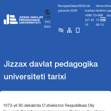
Murojaat
Qabul
SDG
Call
Ishonch
Ko
yuborish
2026
markaz:
telefoni:
qa
+998 72
+998
ku
O'ZB
221 55
72 226
РУС
16
68 10
ENG
Jizzax davlat pedagogika
universiteti tarixi
1973-yil 30-dekabrda O‘zbekiston Respublikasi Oliy