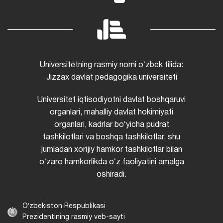
Universitetning rasmiy nomi oʻzbek tilida:
Jizzax davlat pedagogika universiteti
Universitet iqtisodiyotni davlat boshqaruvi
organlari, mahalliy davlat hokimiyati
organlari, kadrlar boʻyicha pudrat
tashkilotlari va boshqa tashkilotlar, shu
jumladan xorijiy hamkor tashkilotlar bilan
oʻzaro hamkorlikda oʻz faoliyatini amalga
oshiradi.
Oʻzbekiston Respublikasi
Prezidentining rasmiy veb-sayti