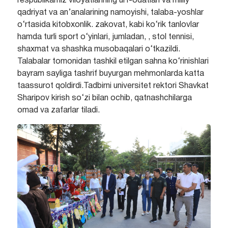
respublikamiz viloyatlarining urf-odatlari va milliy
qadriyat va an’analarining namoyishi, talaba-yoshlar
o‘rtasida kitobxonlik. zakovat, kabi ko‘rik tanlovlar
hamda turli sport o‘yinlari, jumladan, , stol tennisi,
shaxmat va shashka musobaqalari o‘tkazildi.
Talabalar tomonidan tashkil etilgan sahna ko‘rinishlari
bayram sayliga tashrif buyurgan mehmonlarda katta
taassurot qoldirdi.Tadbirni universitet rektori Shavkat
Sharipov kirish so‘zi bilan ochib, qatnashchilarga
omad va zafarlar tiladi.