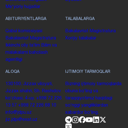
Me'yoriy hujjatlar
ABITURIYENTLARGA
TALABALARGA
Qabul komissiyasi
Bakalavriat
Magistratura
Bakalavriat
Magistratura
Xorijiy talabalar
Ikkinchi oliy taʼlim
Bilim va
malakalarni baholash
agentligi
ALOQA
IJTIMOIY TARMOQLAR
130100. Jizzax viloyati,
Bizning ijtimoiy tarmoqlarda
Jizzax shahri, Sh. Rashidov
obuna boʻling va
koʻchasi, 4-uy.
+998 72 226
taraqqiyotimiz haqidagi
13 57
+998 72 226 68 10
soʻnggi yangiliklardan
info@jdpu.uz
xabardor boʻling.
jiz.jdpi@exat.uz