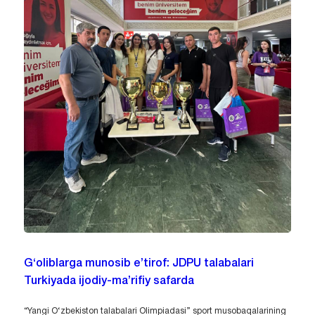
G‘oliblarga munosib e’tirof: JDPU talabalari
Turkiyada ijodiy-ma’rifiy safarda
“Yangi O‘zbekiston talabalari Olimpiadasi” sport musobaqalarining