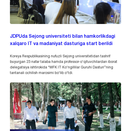
JDPUda Sejong universiteti bilan hamkorlikdagi
xalqaro IT va madaniyat dasturiga start berildi
Koreya Respublikasining nufuzli Sejong universitetidan tashrif
buyurgan 23 nafar talaba hamda professor-o‘qituvchilardan iborat
delegatsiya ishtirokida “WFK IT Ko‘ngillilar Guruhi Dasturi”ning
tantanali ochilish marosimi bo‘lib o‘tdi.