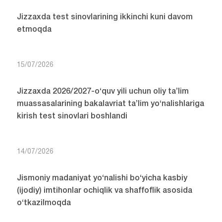
Jizzaxda test sinovlarining ikkinchi kuni davom
etmoqda
15/07/2026
Jizzaxda 2026/2027-o‘quv yili uchun oliy ta’lim
muassasalarining bakalavriat ta’lim yo‘nalishlariga
kirish test sinovlari boshlandi
14/07/2026
Jismoniy madaniyat yo‘nalishi bo‘yicha kasbiy
(ijodiy) imtihonlar ochiqlik va shaffoflik asosida
o‘tkazilmoqda