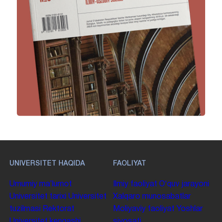
UNIVERSITET HAQIDA
FAOLIYAT
Umumiy maʼlumot
Ilmiy faoliyat
Oʻquv jarayoni
Universitet tarixi
Universitet
Xalqaro munosabatlar
tuzilmasi
Rektorat
Moliyaviy faoliyat
Yoshlar
Universitet kengashi
siyosati