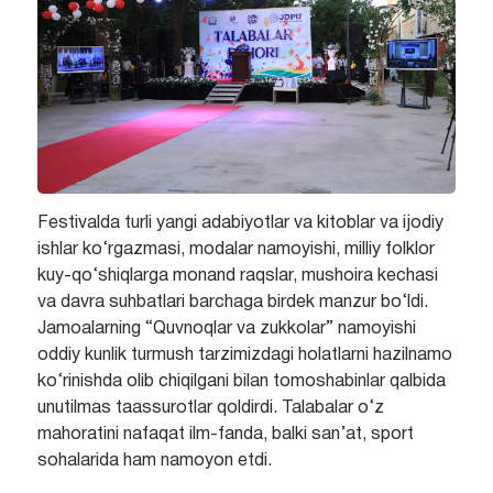
Festivalda turli yangi adabiyotlar va kitoblar va ijodiy
ishlar ko‘rgazmasi, modalar namoyishi, milliy folklor
kuy-qo‘shiqlarga monand raqslar, mushoira kechasi
va davra suhbatlari barchaga birdek manzur bo‘ldi.
Jamoalarning “Quvnoqlar va zukkolar” namoyishi
oddiy kunlik turmush tarzimizdagi holatlarni hazilnamo
ko‘rinishda olib chiqilgani bilan tomoshabinlar qalbida
unutilmas taassurotlar qoldirdi. Talabalar o‘z
mahoratini nafaqat ilm-fanda, balki san’at, sport
sohalarida ham namoyon etdi.