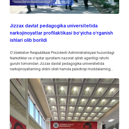
Jizzax davlat pedagogika universitetida
narkojinoyatlar profilaktikasi bo‘yicha o‘rganish
ishlari olib borildi
O‘zbekiston Respublikasi Prezidenti Administratsiyasi huzuridagi
Narkotiklar va o‘qotar qurollarni nazorat qilish agentligi ishchi
guruhi tomonidan Jizzax davlat pedagogika universitetida
narkojinoyatlarning oldini olish hamda psixotrop moddalarning...