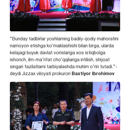
“Bunday tadbirlar yoshlarning badiiy-ijodiy mahoratini
namoyon etishga ko‘maklashishi bilan birga, ularda
kelajagi buyuk davlat vorislariga xos istiqbolga
ishonch, ilm-ma’rifat cho‘qqilariga intilish, shijoat
singari fazilatlarni tarbiyalashda muhim o‘rin tutadi.”-
deydi Jizzax viloyati prokurori
Baxtiyor Ibrohimov