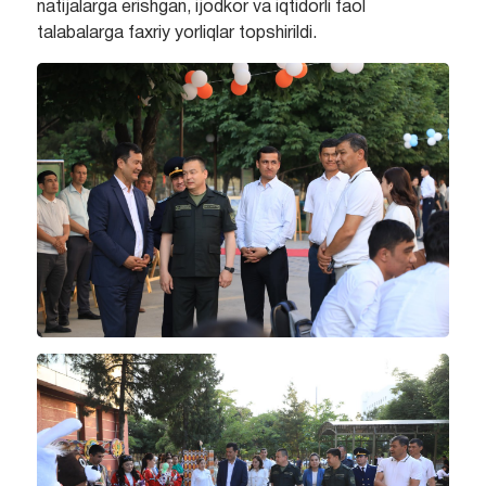
natijalarga erishgan, ijodkor va iqtidorli faol
talabalarga faxriy yorliqlar topshirildi.