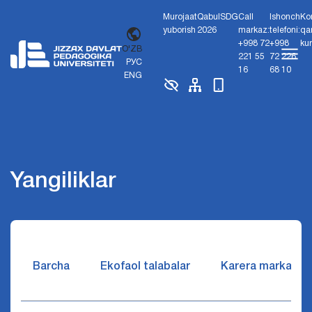
Murojaat
Qabul
SDG
Call
Ishonch
Ko
yuborish
2026
markaz:
telefoni:
qa
+998 72
+998
ku
O'ZB
221 55
72 226
РУС
16
68 10
ENG
Yangiliklar
Barcha
Ekofaol talabalar
Karera markazi