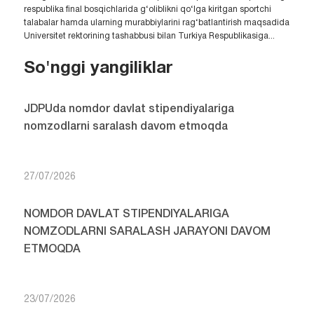
respublika final bosqichlarida g‘oliblikni qo‘lga kiritgan sportchi
talabalar hamda ularning murabbiylarini rag‘batlantirish maqsadida
Universitet rektorining tashabbusi bilan Turkiya Respublikasiga...
So'nggi yangiliklar
JDPUda nomdor davlat stipendiyalariga
nomzodlarni saralash davom etmoqda
27/07/2026
NOMDOR DAVLAT STIPENDIYALARIGA
NOMZODLARNI SARALASH JARAYONI DAVOM
ETMOQDA
23/07/2026