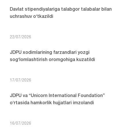
Davlat stipendiyalariga talabgor talabalar bilan
uchrashuv o‘tkazildi
22/07/2026
JDPU xodimlarining farzandlari yozgi
sog‘lomlashtirish oromgohiga kuzatildi
17/07/2026
JDPU va “Unicorn International Foundation”
o‘rtasida hamkorlik hujjatlari imzolandi
16/07/2026