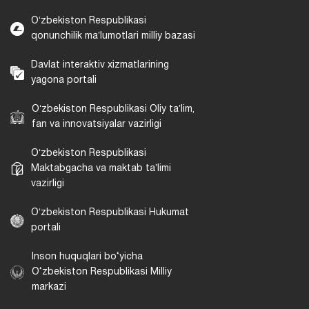
Oʻzbekiston Respublikasi
qonunchilik maʼlumotlari milliy bazasi
Davlat interaktiv xizmatlarining
yagona portali
Oʻzbekiston Respublikasi Oliy taʼlim,
fan va innovatsiyalar vazirligi
Oʻzbekiston Respublikasi
Maktabgacha va maktab taʼlimi
vazirligi
Oʻzbekiston Respublikasi Hukumat
portali
Inson huquqlari bo‘yicha
O‘zbekiston Respublikasi Milliy
markazi