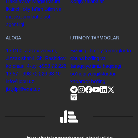
Bakalavriat
Magistratura
Xorijiy talabalar
Ikkinchi oliy taʼlim
Bilim va
malakalarni baholash
agentligi
ALOQA
IJTIMOIY TARMOQLAR
130100. Jizzax viloyati,
Bizning ijtimoiy tarmoqlarda
Jizzax shahri, Sh. Rashidov
obuna boʻling va
koʻchasi, 4-uy.
+998 72 226
taraqqiyotimiz haqidagi
13 57
+998 72 226 68 10
soʻnggi yangiliklardan
info@jdpu.uz
xabardor boʻling.
jiz.jdpi@exat.uz