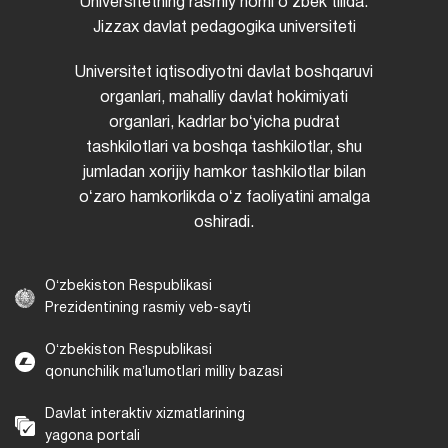
Universitetning rasmiy nomi oʻzbek tilida:
Jizzax davlat pedagogika universiteti
Universitet iqtisodiyotni davlat boshqaruvi
organlari, mahalliy davlat hokimiyati
organlari, kadrlar boʻyicha pudrat
tashkilotlari va boshqa tashkilotlar, shu
jumladan xorijiy hamkor tashkilotlar bilan
oʻzaro hamkorlikda oʻz faoliyatini amalga
oshiradi.
Oʻzbekiston Respublikasi
Prezidentining rasmiy veb-sayti
Oʻzbekiston Respublikasi
qonunchilik maʼlumotlari milliy bazasi
Davlat interaktiv xizmatlarining
yagona portali