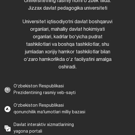
Universitetning rasmiy nomi oʻzbek tilida:
Jizzax davlat pedagogika universiteti
Universitet iqtisodiyotni davlat boshqaruvi
organlari, mahalliy davlat hokimiyati
organlari, kadrlar boʻyicha pudrat
tashkilotlari va boshqa tashkilotlar, shu
jumladan xorijiy hamkor tashkilotlar bilan
oʻzaro hamkorlikda oʻz faoliyatini amalga
oshiradi.
Oʻzbekiston Respublikasi
Prezidentining rasmiy veb-sayti
Oʻzbekiston Respublikasi
qonunchilik maʼlumotlari milliy bazasi
Davlat interaktiv xizmatlarining
yagona portali