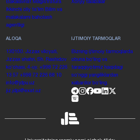
Bakalavriat
Magistratura
Xorijiy talabalar
Ikkinchi oliy taʼlim
Bilim va
malakalarni baholash
agentligi
ALOQA
IJTIMOIY TARMOQLAR
130100. Jizzax viloyati,
Bizning ijtimoiy tarmoqlarda
Jizzax shahri, Sh. Rashidov
obuna boʻling va
koʻchasi, 4-uy.
+998 72 226
taraqqiyotimiz haqidagi
13 57
+998 72 226 68 10
soʻnggi yangiliklardan
info@jdpu.uz
xabardor boʻling.
jiz.jdpi@exat.uz