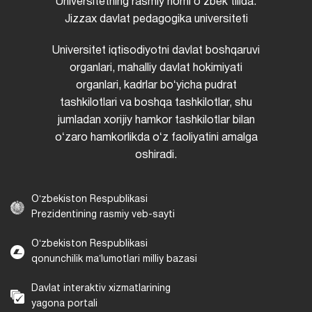
Universitetning rasmiy nomi oʻzbek tilida:
Jizzax davlat pedagogika universiteti
Universitet iqtisodiyotni davlat boshqaruvi
organlari, mahalliy davlat hokimiyati
organlari, kadrlar boʻyicha pudrat
tashkilotlari va boshqa tashkilotlar, shu
jumladan xorijiy hamkor tashkilotlar bilan
oʻzaro hamkorlikda oʻz faoliyatini amalga
oshiradi.
Oʻzbekiston Respublikasi
Prezidentining rasmiy veb-sayti
Oʻzbekiston Respublikasi
qonunchilik maʼlumotlari milliy bazasi
Davlat interaktiv xizmatlarining
yagona portali