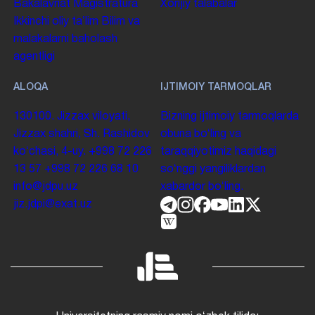
Bakalavriat
Magistratura
Xorijiy talabalar
Ikkinchi oliy taʼlim
Bilim va
malakalarni baholash
agentligi
ALOQA
IJTIMOIY TARMOQLAR
130100. Jizzax viloyati,
Bizning ijtimoiy tarmoqlarda
Jizzax shahri, Sh. Rashidov
obuna boʻling va
koʻchasi, 4-uy.
+998 72 226
taraqqiyotimiz haqidagi
13 57
+998 72 226 68 10
soʻnggi yangiliklardan
info@jdpu.uz
xabardor boʻling.
jiz.jdpi@exat.uz