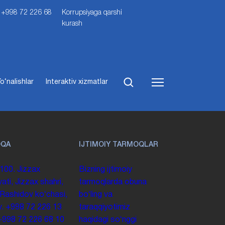
i: +998 72 226 68
Korrupsiyaga qarshi
kurash
o‘nalishlar
Interaktiv xizmatlar
OQA
IJTIMOIY TARMOQLAR
100. Jizzax
Bizning ijtimoiy
yati, Jizzax shahri,
tarmoqlarda obuna
 Rashidov koʻchasi,
boʻling va
y.
+998 72 226 13
taraqqiyotimiz
+998 72 226 68 10
haqidagi soʻnggi