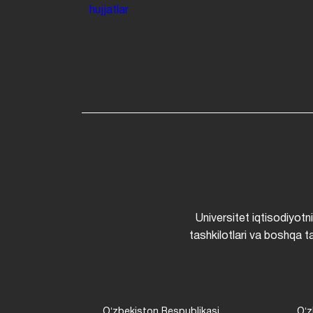
hujjatlar
Universitet iqtisodiyotn
tashkilotlari va boshqa ta
Oʻzbekiston Respublikasi
Oʻz