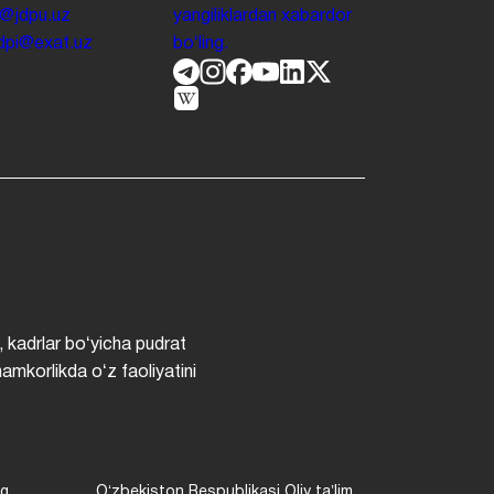
o@jdpu.uz
yangiliklardan xabardor
.jdpi@exat.uz
boʻling.
, kadrlar boʻyicha pudrat
hamkorlikda oʻz faoliyatini
ng
Oʻzbekiston Respublikasi Oliy taʼlim,