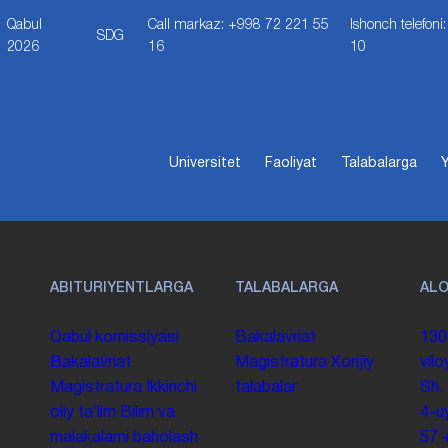
Qabul
Call markaz: +998 72 221 55
Ishonch telefon
SDG
2026
16
10
Universitet
Faoliyat
Talabalarga
Y
ABITURIYENTLARGA
TALABALARGA
AL
Qabul komissiyasi
Bakalavriat
130
Bakalavriat
Magistratura
Xorijiy
vilo
Magistratura
Ikkinchi
talabalar
Sh.
oliy taʼlim
Bilim va
4-u
malakalarni baholash
57