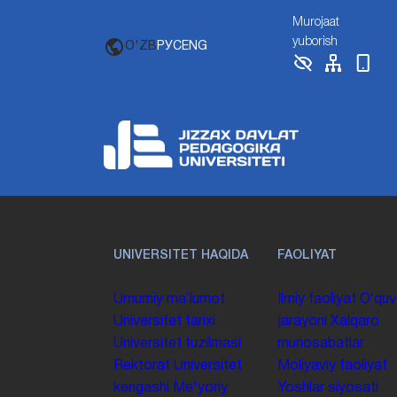
Murojaat
yuborish
O'ZB
РУС
ENG
UNIVERSITET HAQIDA
FAOLIYAT
Umumiy maʼlumot
Ilmiy faoliyat
Oʻquv
Universitet tarixi
jarayoni
Xalqaro
Universitet tuzilmasi
munosabatlar
Rektorat
Universitet
Moliyaviy faoliyat
kengashi
Me'yoriy
Yoshlar siyosati