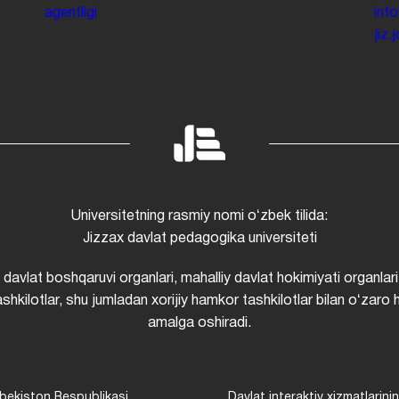
agentligi
inf
jiz
Universitetning rasmiy nomi oʻzbek tilida:
Jizzax davlat pedagogika universiteti
i davlat boshqaruvi organlari, mahalliy davlat hokimiyati organlari
shkilotlar, shu jumladan xorijiy hamkor tashkilotlar bilan oʻzaro 
amalga oshiradi.
bekiston Respublikasi
Davlat interaktiv xizmatlarini