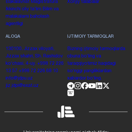
Bakalavriat
Magistratura
Xorijiy talabalar
Ikkinchi oliy taʼlim
Bilim va
malakalarni baholash
agentligi
ALOQA
IJTIMOIY TARMOQLAR
130100. Jizzax viloyati,
Bizning ijtimoiy tarmoqlarda
Jizzax shahri, Sh. Rashidov
obuna boʻling va
koʻchasi, 4-uy.
+998 72 226
taraqqiyotimiz haqidagi
13 57
+998 72 226 68 10
soʻnggi yangiliklardan
info@jdpu.uz
xabardor boʻling.
jiz.jdpi@exat.uz