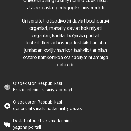
Universitetning rasmiy nomi oʻzbek tilida:
Jizzax davlat pedagogika universiteti
Universitet iqtisodiyotni davlat boshqaruvi
organlari, mahalliy davlat hokimiyati
organlari, kadrlar boʻyicha pudrat
tashkilotlari va boshqa tashkilotlar, shu
jumladan xorijiy hamkor tashkilotlar bilan
oʻzaro hamkorlikda oʻz faoliyatini amalga
oshiradi.
Oʻzbekiston Respublikasi
Prezidentining rasmiy veb-sayti
Oʻzbekiston Respublikasi
qonunchilik maʼlumotlari milliy bazasi
Davlat interaktiv xizmatlarining
yagona portali