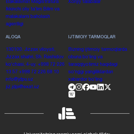
Bakalavriat
Magistratura
Xorijiy talabalar
Ikkinchi oliy taʼlim
Bilim va
malakalarni baholash
agentligi
ALOQA
IJTIMOIY TARMOQLAR
130100. Jizzax viloyati,
Bizning ijtimoiy tarmoqlarda
Jizzax shahri, Sh. Rashidov
obuna boʻling va
koʻchasi, 4-uy.
+998 72 226
taraqqiyotimiz haqidagi
13 57
+998 72 226 68 10
soʻnggi yangiliklardan
info@jdpu.uz
xabardor boʻling.
jiz.jdpi@exat.uz