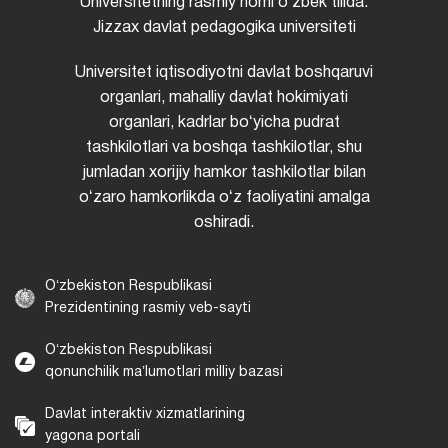
Universitetning rasmiy nomi oʻzbek tilida:
Jizzax davlat pedagogika universiteti
Universitet iqtisodiyotni davlat boshqaruvi
organlari, mahalliy davlat hokimiyati
organlari, kadrlar boʻyicha pudrat
tashkilotlari va boshqa tashkilotlar, shu
jumladan xorijiy hamkor tashkilotlar bilan
oʻzaro hamkorlikda oʻz faoliyatini amalga
oshiradi.
Oʻzbekiston Respublikasi
Prezidentining rasmiy veb-sayti
Oʻzbekiston Respublikasi
qonunchilik maʼlumotlari milliy bazasi
Davlat interaktiv xizmatlarining
yagona portali