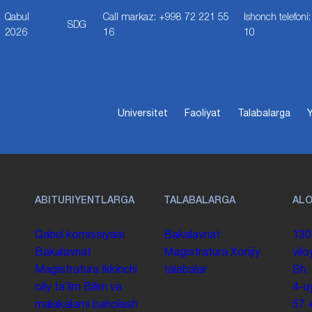
Qabul
Call markaz: +998 72 221 55
Ishonch telefon
SDG
2026
16
10
Universitet
Faoliyat
Talabalarga
Y
ABITURIYENTLARGA
TALABALARGA
AL
Qabul komissiyasi
Bakalavriat
130
Bakalavriat
Magistratura
Xorijiy
vilo
Magistratura
Ikkinchi
talabalar
Sh.
oliy taʼlim
Bilim va
4-u
malakalarni baholash
57