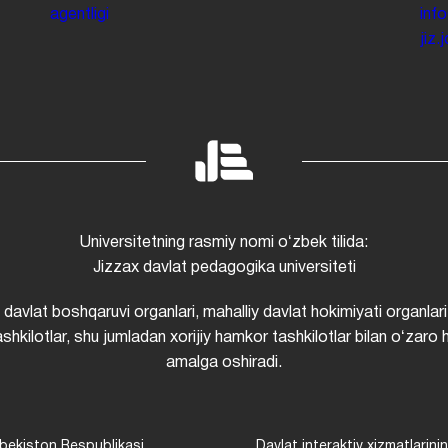
agentligi
inf
jiz
Universitetning rasmiy nomi oʻzbek tilida:
Jizzax davlat pedagogika universiteti
i davlat boshqaruvi organlari, mahalliy davlat hokimiyati organlari
shkilotlar, shu jumladan xorijiy hamkor tashkilotlar bilan oʻzaro 
amalga oshiradi.
bekiston Respublikasi
Davlat interaktiv xizmatlarini