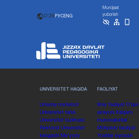
Murojaat
yuborish
O'ZB
РУС
ENG
UNIVERSITET HAQIDA
FAOLIYAT
Umumiy maʼlumot
Ilmiy faoliyat
Oʻquv
Universitet tarixi
jarayoni
Xalqaro
Universitet tuzilmasi
munosabatlar
Rektorat
Universitet
Moliyaviy faoliyat
kengashi
Me'yoriy
Yoshlar siyosati