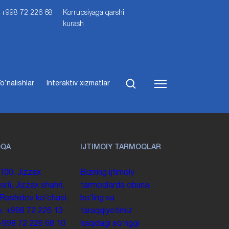
i: +998 72 226 68
Korrupsiyaga qarshi
kurash
o‘nalishlar
Interaktiv xizmatlar
OQA
IJTIMOIY TARMOQLAR
100. Jizzax
Bizning ijtimoiy
yati, Jizzax shahri,
tarmoqlarda obuna
 Rashidov koʻchasi,
boʻling va
y.
+998 72 226 13
taraqqiyotimiz
+998 72 226 68 10
haqidagi soʻnggi