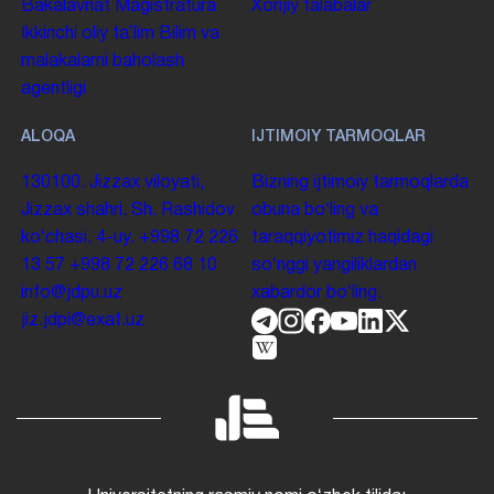
Bakalavriat
Magistratura
Xorijiy talabalar
Ikkinchi oliy taʼlim
Bilim va
malakalarni baholash
agentligi
ALOQA
IJTIMOIY TARMOQLAR
130100. Jizzax viloyati,
Bizning ijtimoiy tarmoqlarda
Jizzax shahri, Sh. Rashidov
obuna boʻling va
koʻchasi, 4-uy.
+998 72 226
taraqqiyotimiz haqidagi
13 57
+998 72 226 68 10
soʻnggi yangiliklardan
info@jdpu.uz
xabardor boʻling.
jiz.jdpi@exat.uz