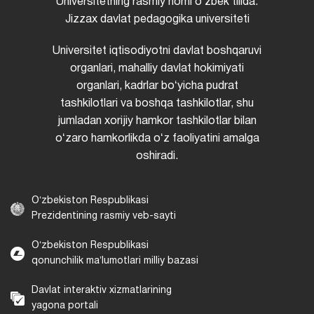
Universitetning rasmiy nomi oʻzbek tilida:
Jizzax davlat pedagogika universiteti
Universitet iqtisodiyotni davlat boshqaruvi
organlari, mahalliy davlat hokimiyati
organlari, kadrlar boʻyicha pudrat
tashkilotlari va boshqa tashkilotlar, shu
jumladan xorijiy hamkor tashkilotlar bilan
oʻzaro hamkorlikda oʻz faoliyatini amalga
oshiradi.
Oʻzbekiston Respublikasi
Prezidentining rasmiy veb-sayti
Oʻzbekiston Respublikasi
qonunchilik maʼlumotlari milliy bazasi
Davlat interaktiv xizmatlarining
yagona portali