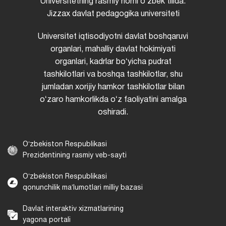
Universitetning rasmiy nomi oʻzbek tilida:
Jizzax davlat pedagogika universiteti
Universitet iqtisodiyotni davlat boshqaruvi
organlari, mahalliy davlat hokimiyati
organlari, kadrlar boʻyicha pudrat
tashkilotlari va boshqa tashkilotlar, shu
jumladan xorijiy hamkor tashkilotlar bilan
oʻzaro hamkorlikda oʻz faoliyatini amalga
oshiradi.
Oʻzbekiston Respublikasi
Prezidentining rasmiy veb-sayti
Oʻzbekiston Respublikasi
qonunchilik maʼlumotlari milliy bazasi
Davlat interaktiv xizmatlarining
yagona portali