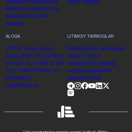
Bakalavriat
Magistratura
Xorijiy talabalar
Ikkinchi oliy taʼlim
Bilim va
malakalarni baholash
agentligi
ALOQA
IJTIMOIY TARMOQLAR
130100. Jizzax viloyati,
Bizning ijtimoiy tarmoqlarda
Jizzax shahri, Sh. Rashidov
obuna boʻling va
koʻchasi, 4-uy.
+998 72 226
taraqqiyotimiz haqidagi
13 57
+998 72 226 68 10
soʻnggi yangiliklardan
info@jdpu.uz
xabardor boʻling.
jiz.jdpi@exat.uz