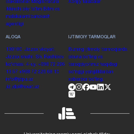
Bakalavriat
Magistratura
Xorijiy talabalar
Ikkinchi oliy taʼlim
Bilim va
malakalarni baholash
agentligi
ALOQA
IJTIMOIY TARMOQLAR
130100. Jizzax viloyati,
Bizning ijtimoiy tarmoqlarda
Jizzax shahri, Sh. Rashidov
obuna boʻling va
koʻchasi, 4-uy.
+998 72 226
taraqqiyotimiz haqidagi
13 57
+998 72 226 68 10
soʻnggi yangiliklardan
info@jdpu.uz
xabardor boʻling.
jiz.jdpi@exat.uz