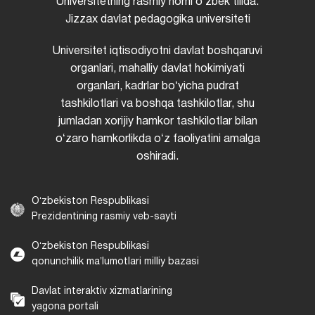
Universitetning rasmiy nomi oʻzbek tilida:
Jizzax davlat pedagogika universiteti
Universitet iqtisodiyotni davlat boshqaruvi
organlari, mahalliy davlat hokimiyati
organlari, kadrlar boʻyicha pudrat
tashkilotlari va boshqa tashkilotlar, shu
jumladan xorijiy hamkor tashkilotlar bilan
oʻzaro hamkorlikda oʻz faoliyatini amalga
oshiradi.
Oʻzbekiston Respublikasi
Prezidentining rasmiy veb-sayti
Oʻzbekiston Respublikasi
qonunchilik maʼlumotlari milliy bazasi
Davlat interaktiv xizmatlarining
yagona portali