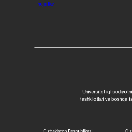
hujjatlar
Universitet iqtisodiyotn
tashkilotlari va boshqa ta
Oʻzbekiston Respublikasi
Oʻz