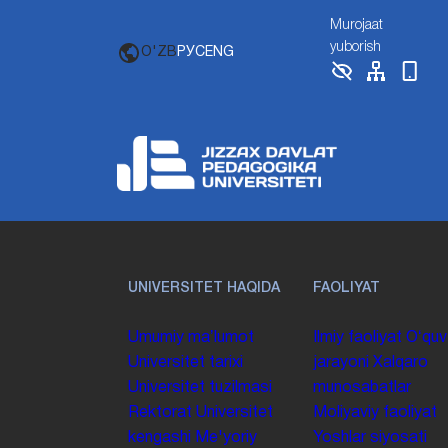
Murojaat
yuborish
O'ZB
РУС
ENG
UNIVERSITET HAQIDA
FAOLIYAT
Umumiy maʼlumot
Ilmiy faoliyat
Oʻquv
Universitet tarixi
jarayoni
Xalqaro
Universitet tuzilmasi
munosabatlar
Rektorat
Universitet
Moliyaviy faoliyat
kengashi
Me'yoriy
Yoshlar siyosati