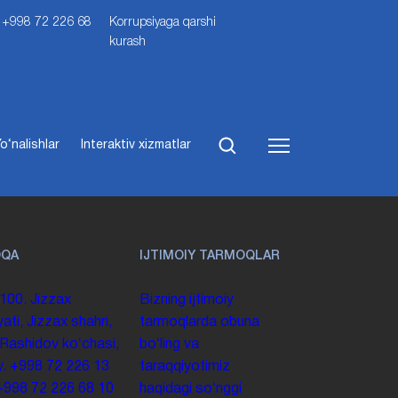
i: +998 72 226 68
Korrupsiyaga qarshi
kurash
o‘nalishlar
Interaktiv xizmatlar
OQA
IJTIMOIY TARMOQLAR
100. Jizzax
Bizning ijtimoiy
yati, Jizzax shahri,
tarmoqlarda obuna
 Rashidov koʻchasi,
boʻling va
y.
+998 72 226 13
taraqqiyotimiz
+998 72 226 68 10
haqidagi soʻnggi