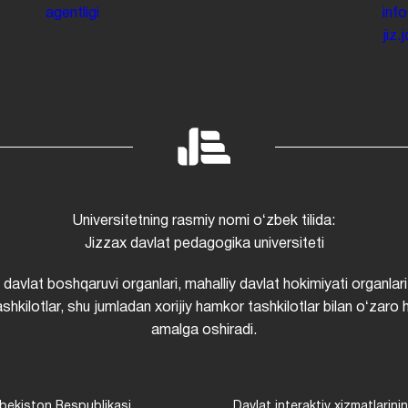
agentligi
inf
jiz
Universitetning rasmiy nomi oʻzbek tilida:
Jizzax davlat pedagogika universiteti
i davlat boshqaruvi organlari, mahalliy davlat hokimiyati organlari
shkilotlar, shu jumladan xorijiy hamkor tashkilotlar bilan oʻzaro 
amalga oshiradi.
bekiston Respublikasi
Davlat interaktiv xizmatlarini