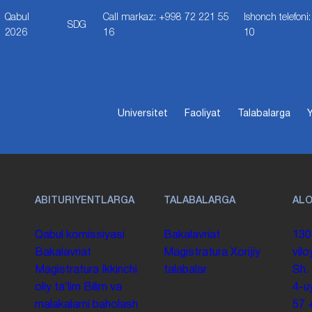
Qabul
Call markaz: +998 72 221 55
Ishonch telefon
SDG
2026
16
10
Universitet
Faoliyat
Talabalarga
Y
ABITURIYENTLARGA
TALABALARGA
AL
Qabul komissiyasi
Bakalavriat
130
Bakalavriat
Magistratura
Xorijiy
vilo
Magistratura
Ikkinchi
talabalar
Sh.
oliy taʼlim
Bilim va
4-u
malakalarni baholash
57