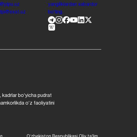
o@jdpu.uz
yangiliklardan xabardor
.jdpi@exat.uz
boʻling.
, kadrlar boʻyicha pudrat
hamkorlikda oʻz faoliyatini
ng
Oʻzbekiston Respublikasi Oliy taʼlim,