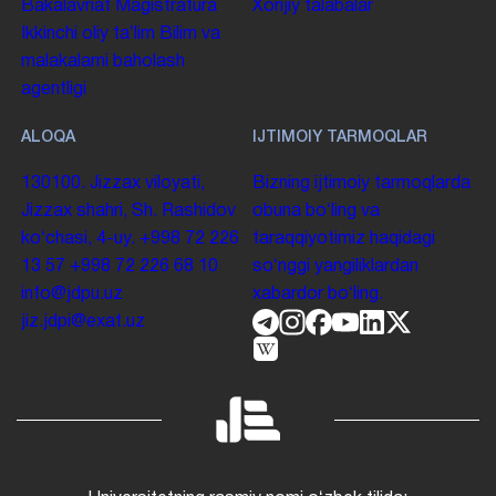
Bakalavriat
Magistratura
Xorijiy talabalar
Ikkinchi oliy taʼlim
Bilim va
malakalarni baholash
agentligi
ALOQA
IJTIMOIY TARMOQLAR
130100. Jizzax viloyati,
Bizning ijtimoiy tarmoqlarda
Jizzax shahri, Sh. Rashidov
obuna boʻling va
koʻchasi, 4-uy.
+998 72 226
taraqqiyotimiz haqidagi
13 57
+998 72 226 68 10
soʻnggi yangiliklardan
info@jdpu.uz
xabardor boʻling.
jiz.jdpi@exat.uz