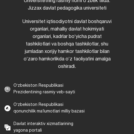
Universitetning rasmiy nomi oʻzbek tilida:
Jizzax davlat pedagogika universiteti
Universitet iqtisodiyotni davlat boshqaruvi
organlari, mahalliy davlat hokimiyati
organlari, kadrlar boʻyicha pudrat
tashkilotlari va boshqa tashkilotlar, shu
jumladan xorijiy hamkor tashkilotlar bilan
oʻzaro hamkorlikda oʻz faoliyatini amalga
oshiradi.
Oʻzbekiston Respublikasi
Prezidentining rasmiy veb-sayti
Oʻzbekiston Respublikasi
qonunchilik maʼlumotlari milliy bazasi
Davlat interaktiv xizmatlarining
yagona portali