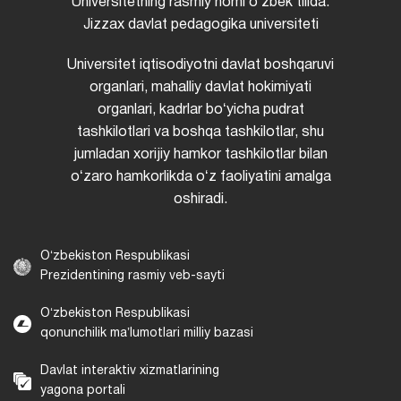
Universitetning rasmiy nomi oʻzbek tilida:
Jizzax davlat pedagogika universiteti
Universitet iqtisodiyotni davlat boshqaruvi
organlari, mahalliy davlat hokimiyati
organlari, kadrlar boʻyicha pudrat
tashkilotlari va boshqa tashkilotlar, shu
jumladan xorijiy hamkor tashkilotlar bilan
oʻzaro hamkorlikda oʻz faoliyatini amalga
oshiradi.
Oʻzbekiston Respublikasi
Prezidentining rasmiy veb-sayti
Oʻzbekiston Respublikasi
qonunchilik maʼlumotlari milliy bazasi
Davlat interaktiv xizmatlarining
yagona portali