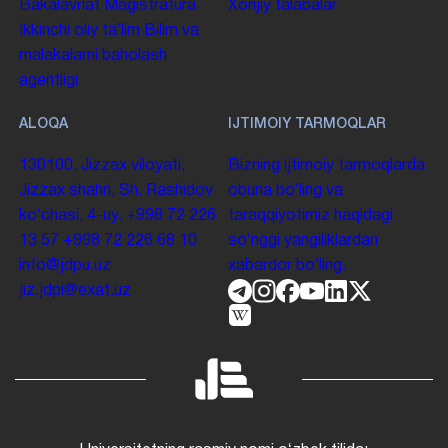
Bakalavriat
Magistratura
Xorijiy talabalar
Ikkinchi oliy taʼlim
Bilim va
malakalarni baholash
agentligi
ALOQA
IJTIMOIY TARMOQLAR
130100. Jizzax viloyati,
Bizning ijtimoiy tarmoqlarda
Jizzax shahri, Sh. Rashidov
obuna boʻling va
koʻchasi, 4-uy.
+998 72 226
taraqqiyotimiz haqidagi
13 57
+998 72 226 68 10
soʻnggi yangiliklardan
info@jdpu.uz
xabardor boʻling.
jiz.jdpi@exat.uz