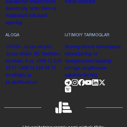
Bakalavriat
Magistratura
Xorijiy talabalar
Ikkinchi oliy taʼlim
Bilim va
malakalarni baholash
agentligi
ALOQA
IJTIMOIY TARMOQLAR
130100. Jizzax viloyati,
Bizning ijtimoiy tarmoqlarda
Jizzax shahri, Sh. Rashidov
obuna boʻling va
koʻchasi, 4-uy.
+998 72 226
taraqqiyotimiz haqidagi
13 57
+998 72 226 68 10
soʻnggi yangiliklardan
info@jdpu.uz
xabardor boʻling.
jiz.jdpi@exat.uz