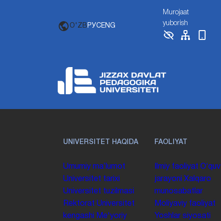
Murojaat
yuborish
O'ZB
РУС
ENG
UNIVERSITET HAQIDA
FAOLIYAT
Umumiy maʼlumot
Ilmiy faoliyat
Oʻquv
Universitet tarixi
jarayoni
Xalqaro
Universitet tuzilmasi
munosabatlar
Rektorat
Universitet
Moliyaviy faoliyat
kengashi
Me'yoriy
Yoshlar siyosati