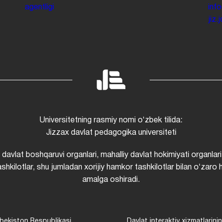
agentligi
inf
jiz
Universitetning rasmiy nomi oʻzbek tilida:
Jizzax davlat pedagogika universiteti
i davlat boshqaruvi organlari, mahalliy davlat hokimiyati organlari
shkilotlar, shu jumladan xorijiy hamkor tashkilotlar bilan oʻzaro 
amalga oshiradi.
bekiston Respublikasi
Davlat interaktiv xizmatlarini