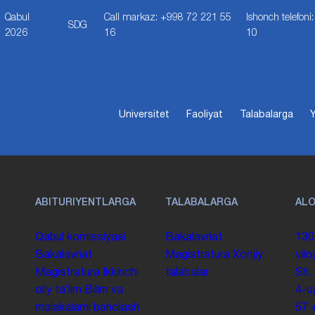
Qabul
Call markaz: +998 72 221 55
Ishonch telefon
SDG
2026
16
10
Universitet
Faoliyat
Talabalarga
Y
ABITURIYENTLARGA
TALABALARGA
AL
Qabul komissiyasi
Bakalavriat
130
Bakalavriat
Magistratura
Xorijiy
vilo
Magistratura
Ikkinchi
talabalar
Sh.
oliy taʼlim
Bilim va
4-u
malakalarni baholash
57