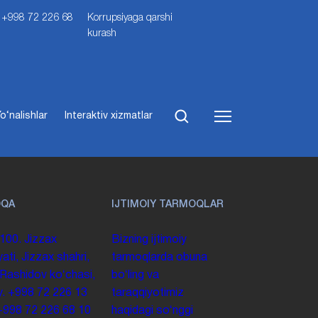
i: +998 72 226 68
Korrupsiyaga qarshi
kurash
o‘nalishlar
Interaktiv xizmatlar
OQA
IJTIMOIY TARMOQLAR
100. Jizzax
Bizning ijtimoiy
yati, Jizzax shahri,
tarmoqlarda obuna
 Rashidov koʻchasi,
boʻling va
y.
+998 72 226 13
taraqqiyotimiz
+998 72 226 68 10
haqidagi soʻnggi