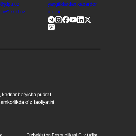
o@jdpu.uz
yangiliklardan xabardor
.jdpi@exat.uz
boʻling.
, kadrlar boʻyicha pudrat
hamkorlikda oʻz faoliyatini
ng
Oʻzbekiston Respublikasi Oliy taʼlim,