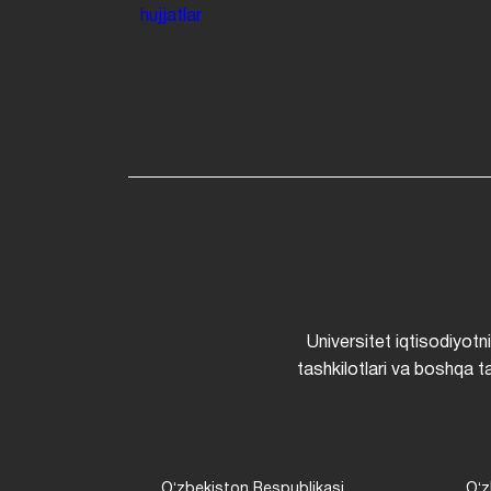
hujjatlar
Universitet iqtisodiyotn
tashkilotlari va boshqa ta
Oʻzbekiston Respublikasi
Oʻz