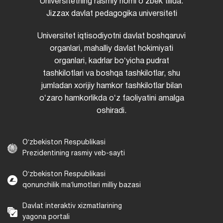
Universitetning rasmiy nomi oʻzbek tilida:
Jizzax davlat pedagogika universiteti
Universitet iqtisodiyotni davlat boshqaruvi
organlari, mahalliy davlat hokimiyati
organlari, kadrlar boʻyicha pudrat
tashkilotlari va boshqa tashkilotlar, shu
jumladan xorijiy hamkor tashkilotlar bilan
oʻzaro hamkorlikda oʻz faoliyatini amalga
oshiradi.
Oʻzbekiston Respublikasi
Prezidentining rasmiy veb-sayti
Oʻzbekiston Respublikasi
qonunchilik maʼlumotlari milliy bazasi
Davlat interaktiv xizmatlarining
yagona portali