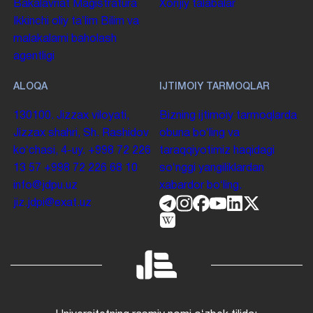
Bakalavriat
Magistratura
Xorijiy talabalar
Ikkinchi oliy taʼlim
Bilim va
malakalarni baholash
agentligi
ALOQA
IJTIMOIY TARMOQLAR
130100. Jizzax viloyati,
Bizning ijtimoiy tarmoqlarda
Jizzax shahri, Sh. Rashidov
obuna boʻling va
koʻchasi, 4-uy.
+998 72 226
taraqqiyotimiz haqidagi
13 57
+998 72 226 68 10
soʻnggi yangiliklardan
info@jdpu.uz
xabardor boʻling.
jiz.jdpi@exat.uz