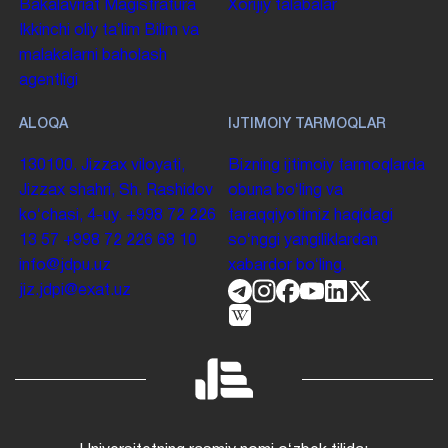
Bakalavriat
Magistratura
Xorijiy talabalar
Ikkinchi oliy taʼlim
Bilim va
malakalarni baholash
agentligi
ALOQA
IJTIMOIY TARMOQLAR
130100. Jizzax viloyati,
Bizning ijtimoiy tarmoqlarda
Jizzax shahri, Sh. Rashidov
obuna boʻling va
koʻchasi, 4-uy.
+998 72 226
taraqqiyotimiz haqidagi
13 57
+998 72 226 68 10
soʻnggi yangiliklardan
info@jdpu.uz
xabardor boʻling.
jiz.jdpi@exat.uz