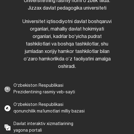
Universitetning rasmiy nomi oʻzbek tilida:
Jizzax davlat pedagogika universiteti
Universitet iqtisodiyotni davlat boshqaruvi
organlari, mahalliy davlat hokimiyati
organlari, kadrlar boʻyicha pudrat
tashkilotlari va boshqa tashkilotlar, shu
jumladan xorijiy hamkor tashkilotlar bilan
oʻzaro hamkorlikda oʻz faoliyatini amalga
oshiradi.
Oʻzbekiston Respublikasi
Prezidentining rasmiy veb-sayti
Oʻzbekiston Respublikasi
qonunchilik maʼlumotlari milliy bazasi
Davlat interaktiv xizmatlarining
yagona portali