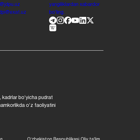
o@jdpu.uz
yangiliklardan xabardor
.jdpi@exat.uz
boʻling.
, kadrlar boʻyicha pudrat
hamkorlikda oʻz faoliyatini
ng
Oʻzbekiston Respublikasi Oliy taʼlim,