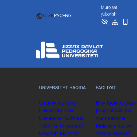
Murojaat
yuborish
O'ZB
РУС
ENG
UNIVERSITET HAQIDA
FAOLIYAT
Umumiy maʼlumot
Ilmiy faoliyat
Oʻquv
Universitet tarixi
jarayoni
Xalqaro
Universitet tuzilmasi
munosabatlar
Rektorat
Universitet
Moliyaviy faoliyat
kengashi
Me'yoriy
Yoshlar siyosati