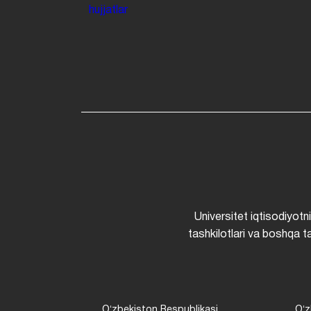
hujjatlar
Universitet iqtisodiyotn
tashkilotlari va boshqa ta
Oʻzbekiston Respublikasi
Oʻz