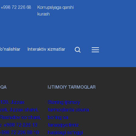
i: +998 72 226 68
Korrupsiyaga qarshi
kurash
o‘nalishlar
Interaktiv xizmatlar
OQA
IJTIMOIY TARMOQLAR
100. Jizzax
Bizning ijtimoiy
yati, Jizzax shahri,
tarmoqlarda obuna
 Rashidov koʻchasi,
boʻling va
y.
+998 72 226 13
taraqqiyotimiz
+998 72 226 68 10
haqidagi soʻnggi