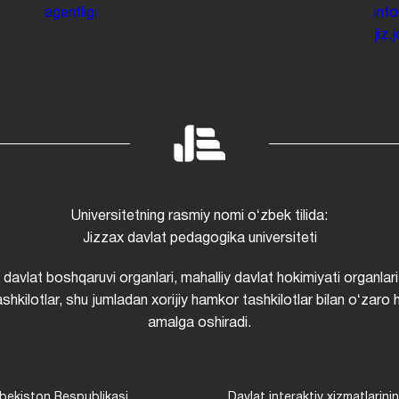
agentligi
inf
jiz
Universitetning rasmiy nomi oʻzbek tilida:
Jizzax davlat pedagogika universiteti
i davlat boshqaruvi organlari, mahalliy davlat hokimiyati organlari
shkilotlar, shu jumladan xorijiy hamkor tashkilotlar bilan oʻzaro 
amalga oshiradi.
bekiston Respublikasi
Davlat interaktiv xizmatlarini