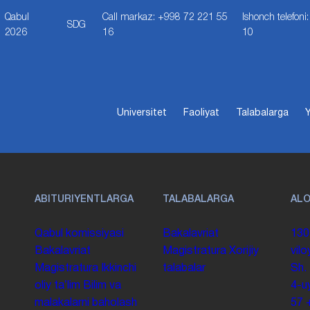
Qabul
Call markaz: +998 72 221 55
Ishonch telefon
SDG
2026
16
10
Universitet
Faoliyat
Talabalarga
Y
ABITURIYENTLARGA
TALABALARGA
AL
Qabul komissiyasi
Bakalavriat
130
Bakalavriat
Magistratura
Xorijiy
vilo
Magistratura
Ikkinchi
talabalar
Sh.
oliy taʼlim
Bilim va
4-u
malakalarni baholash
57