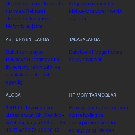
Universitet tarixi
Universitet
Xalqaro munosabatlar
tuzilmasi
Rektorat
Moliyaviy faoliyat
Yoshlar
Universitet kengashi
siyosati
Me'yoriy hujjatlar
ABITURIYENTLARGA
TALABALARGA
Qabul komissiyasi
Bakalavriat
Magistratura
Bakalavriat
Magistratura
Xorijiy talabalar
Ikkinchi oliy taʼlim
Bilim va
malakalarni baholash
agentligi
ALOQA
IJTIMOIY TARMOQLAR
130100. Jizzax viloyati,
Bizning ijtimoiy tarmoqlarda
Jizzax shahri, Sh. Rashidov
obuna boʻling va
koʻchasi, 4-uy.
+998 72 226
taraqqiyotimiz haqidagi
13 57
+998 72 226 68 10
soʻnggi yangiliklardan