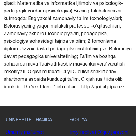
qiladi: Matematika va informatika Ijtimoiy va psixologik-
pedagogik yordam (psixologiya) Bizning talabalarimizni
kutmoqda: Eng yaxshi zamonaviy taʼlim texnologiyalari;
Belorusiyaning yuqori malakali professor-oʻqituvchilari;
Zamonaviy axborot texnologiyalari, pedagogika,
psixologiya sohasidagi tajriba va bilim; 2 tomonlama
diplom: Jizzax davlat pedagogika institutining va Belorusiya
davlat pedagogika universitetining; Taʼlim va boshqa
sohalarda muvaffaqiyatli kasbiy mavqe (karyera)yaratish
imkoniyati. Oʻqish muddati– 4 yil Oʻqitish shakli:toʻlov
shartnoma asosida kunduzgi taʼlim. Oʻqish rus tilida olib
boriladi Ro’yxatdan o’tish uchun http://qabul.jdpu.uz/
UNIVERSITET HAQIDA
FAOLIYAT
Umumiy maʼlumot
Ilmiy faoliyat
Oʻquv jarayoni