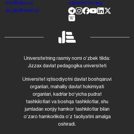
info@jdpu.uz
xabardor boʻling.
jiz.jdpi@exat.uz
Universitetning rasmiy nomi oʻzbek tilida:
Jizzax davlat pedagogika universiteti
Universitet iqtisodiyotni davlat boshqaruvi
organlari, mahalliy davlat hokimiyati
organlari, kadrlar boʻyicha pudrat
tashkilotlari va boshqa tashkilotlar, shu
jumladan xorijiy hamkor tashkilotlar bilan
oʻzaro hamkorlikda oʻz faoliyatini amalga
oshiradi.