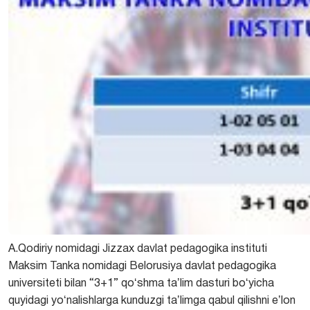
A.Qodiriy nomidagi Jizzax davlat pedagogika instituti
Maksim Tanka nomidagi Belorusiya davlat pedagogika
universiteti bilan “3+1” qoʻshma taʼlim dasturi boʻyicha
quyidagi yoʻnalishlarga kunduzgi taʼlimga qabul qilishni eʼlon