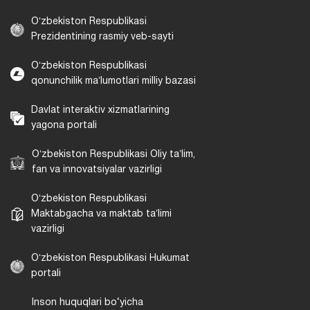
Oʻzbekiston Respublikasi
Prezidentining rasmiy veb-sayti
Oʻzbekiston Respublikasi
qonunchilik maʼlumotlari milliy bazasi
Davlat interaktiv xizmatlarining
yagona portali
Oʻzbekiston Respublikasi Oliy taʼlim,
fan va innovatsiyalar vazirligi
Oʻzbekiston Respublikasi
Maktabgacha va maktab taʼlimi
vazirligi
Oʻzbekiston Respublikasi Hukumat
portali
Inson huquqlari bo‘yicha