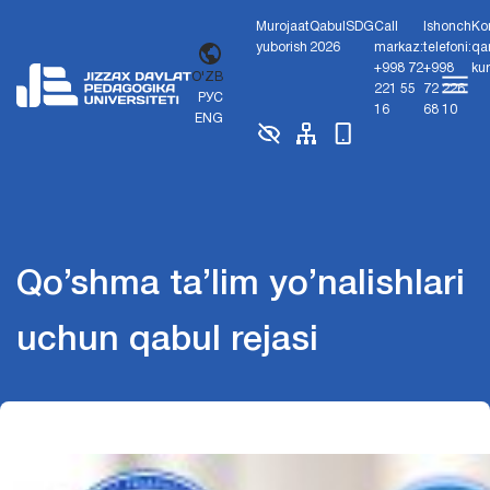
Murojaat
Qabul
SDG
Call
Ishonch
Ko
yuborish
2026
markaz:
telefoni:
qa
+998 72
+998
ku
O'ZB
221 55
72 226
РУС
16
68 10
ENG
Qo’shma ta’lim yo’nalishlari
uchun qabul rejasi