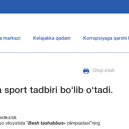
a markazi
Kelajakka qadam
Korrupsiyaga qarshi
Chop etish
port tadbiri bo‘lib o‘tadi.
‘lib o‘tdi.
yo viloyatida “
Besh tashabbus»
olimpiadasi”ning