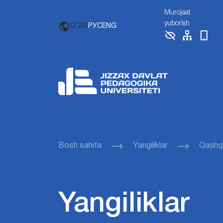
Murojaat
yuborish
O'ZB
РУС
ENG
Bosh sahifa
Yangiliklar
Qashqa
Yangiliklar