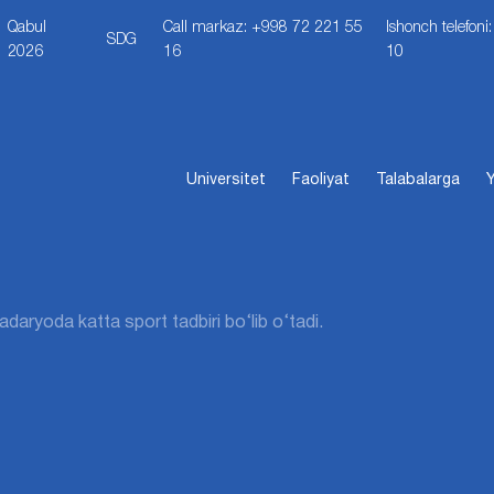
Qabul
Call markaz: +998 72 221 55
Ishonch telefon
SDG
2026
16
10
Universitet
Faoliyat
Talabalarga
Y
daryoda katta sport tadbiri bo‘lib o‘tadi.