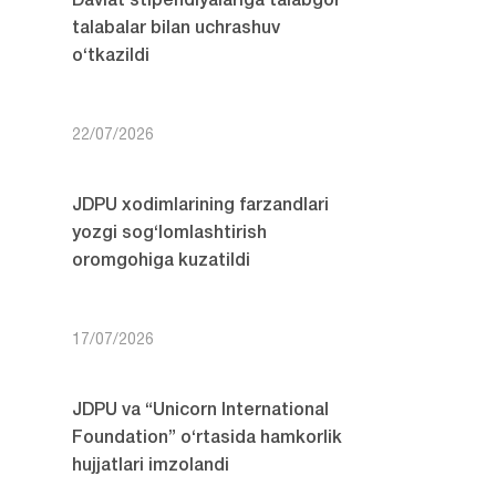
Davlat stipendiyalariga talabgor
talabalar bilan uchrashuv
o‘tkazildi
22/07/2026
JDPU xodimlarining farzandlari
yozgi sog‘lomlashtirish
oromgohiga kuzatildi
17/07/2026
JDPU va “Unicorn International
Foundation” o‘rtasida hamkorlik
hujjatlari imzolandi