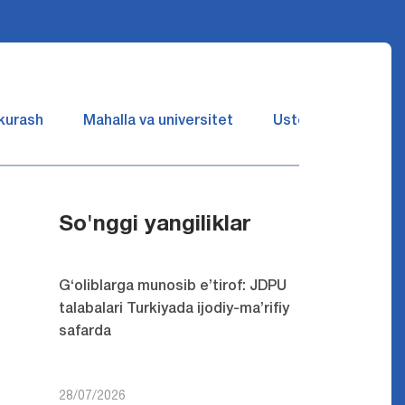
 kurash
Mahalla va universitet
Ustozlar suhbatin 
So'nggi yangiliklar
G‘oliblarga munosib e’tirof: JDPU
talabalari Turkiyada ijodiy-ma’rifiy
safarda
28/07/2026