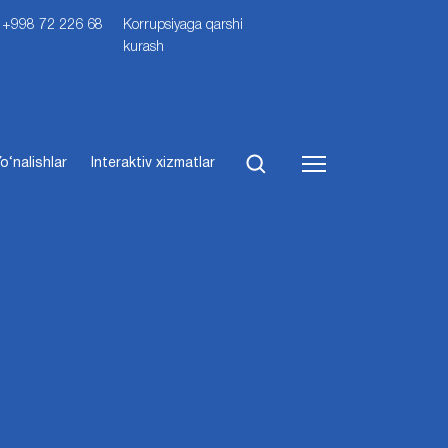
i: +998 72 226 68
Korrupsiyaga qarshi
kurash
o‘nalishlar
Interaktiv xizmatlar