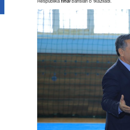
Respublika
final
bahslari o‘tkaziladi.