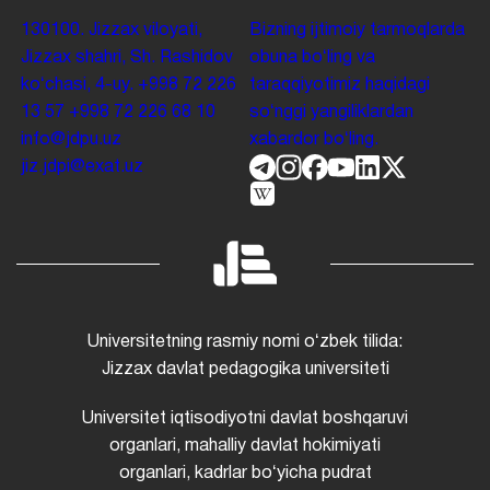
130100. Jizzax viloyati,
Bizning ijtimoiy tarmoqlarda
Jizzax shahri, Sh. Rashidov
obuna boʻling va
koʻchasi, 4-uy.
+998 72 226
taraqqiyotimiz haqidagi
13 57
+998 72 226 68 10
soʻnggi yangiliklardan
info@jdpu.uz
xabardor boʻling.
jiz.jdpi@exat.uz
Universitetning rasmiy nomi oʻzbek tilida:
Jizzax davlat pedagogika universiteti
Universitet iqtisodiyotni davlat boshqaruvi
organlari, mahalliy davlat hokimiyati
organlari, kadrlar boʻyicha pudrat