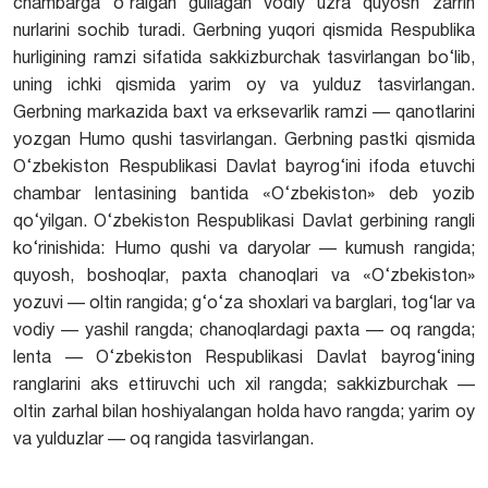
chambarga o‘ralgan gullagan vodiy uzra quyosh zarrin
nurlarini sochib turadi. Gerbning yuqori qismida Respublika
hurligining ramzi sifatida sakkizburchak tasvirlangan bo‘lib,
uning ichki qismida yarim oy va yulduz tasvirlangan.
Gerbning markazida baxt va erksevarlik ramzi — qanotlarini
yozgan Humo qushi tasvirlangan. Gerbning pastki qismida
O‘zbekiston Respublikasi Davlat bayrog‘ini ifoda etuvchi
chambar lentasining bantida «O‘zbekiston» deb yozib
qo‘yilgan. O‘zbekiston Respublikasi Davlat gerbining rangli
ko‘rinishida: Humo qushi va daryolar — kumush rangida;
quyosh, boshoqlar, paxta chanoqlari va «O‘zbekiston»
yozuvi — oltin rangida; g‘o‘za shoxlari va barglari, tog‘lar va
vodiy — yashil rangda; chanoqlardagi paxta — oq rangda;
lenta — O‘zbekiston Respublikasi Davlat bayrog‘ining
ranglarini aks ettiruvchi uch xil rangda; sakkizburchak —
oltin zarhal bilan hoshiyalangan holda havo rangda; yarim oy
va yulduzlar — oq rangida tasvirlangan.