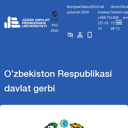
Murojaat
Qabul
SDG
Call
Ishonch
Ko
yuborish
2026
markaz:
telefoni:
qa
+998 72
+998
ku
O'ZB
221 55
72 226
РУС
16
68 10
ENG
O’zbekiston Respublikasi
davlat gerbi