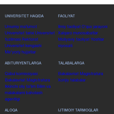
UNIVERSITET HAQIDA
FAOLIYAT
Umumiy maʼlumot
Ilmiy faoliyat
Oʻquv jarayoni
Universitet tarixi
Universitet
Xalqaro munosabatlar
tuzilmasi
Rektorat
Moliyaviy faoliyat
Yoshlar
Universitet kengashi
siyosati
Me'yoriy hujjatlar
ABITURIYENTLARGA
TALABALARGA
Qabul komissiyasi
Bakalavriat
Magistratura
Bakalavriat
Magistratura
Xorijiy talabalar
Ikkinchi oliy taʼlim
Bilim va
malakalarni baholash
agentligi
ALOQA
IJTIMOIY TARMOQLAR