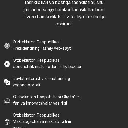
tashkilotlari va boshqa tashkilotlar, shu
jumladan xorijiy hamkor tashkilotlar bilan
oʻzaro hamkorlikda oʻz faoliyatini amalga
oshiradi.
Oʻzbekiston Respublikasi
Prezidentining rasmiy veb-sayti
Oʻzbekiston Respublikasi
qonunchilik maʼlumotlari milliy bazasi
Davlat interaktiv xizmatlarining
yagona portali
Oʻzbekiston Respublikasi Oliy taʼlim,
fan va innovatsiyalar vazirligi
Oʻzbekiston Respublikasi
Maktabgacha va maktab taʼlimi