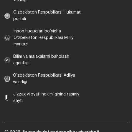
vazirligi
Oʻzbekiston Respublikasi Hukumat
portali
Inson huquqlari bo‘yicha
O‘zbekiston Respublikasi Milliy
markazi
Bilim va malakalarni baholash
agentligi
O‘zbekiston Respublikasi Adliya
vazirligi
Jizzax viloyati hokimligining rasmiy
sayti