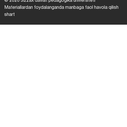
© 2026 Jizzax davlat pedagogika universiteti
Materiallardan foydalanganda manbaga faol havola qilish
shart