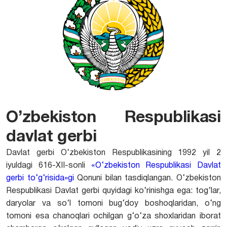
O’zbekiston Respublikasi
davlat gerbi
Davlat gerbi O‘zbekiston Respublikasining 1992 yil 2
iyuldagi 616-XII-sonli
«O‘zbekiston Respublikasi Davlat
gerbi to‘g‘risida»gi
Qonuni bilan tasdiqlangan. O‘zbekiston
Respublikasi Davlat gerbi quyidagi ko‘rinishga ega: tog‘lar,
daryolar va so‘l tomoni bug‘doy boshoqlaridan, o‘ng
tomoni esa chanoqlari ochilgan g‘o‘za shoxlaridan iborat