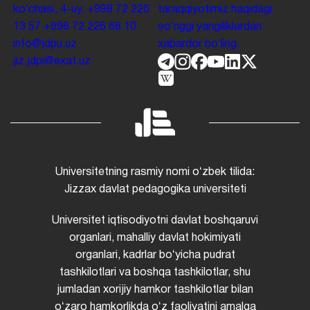
koʻchasi, 4-uy.
+998 72 226
taraqqiyotimiz haqidagi
13 57
+998 72 226 68 10
soʻnggi yangiliklardan
info@jdpu.uz
xabardor boʻling.
jiz.jdpi@exat.uz
Universitetning rasmiy nomi oʻzbek tilida:
Jizzax davlat pedagogika universiteti
Universitet iqtisodiyotni davlat boshqaruvi
organlari, mahalliy davlat hokimiyati
organlari, kadrlar boʻyicha pudrat
tashkilotlari va boshqa tashkilotlar, shu
jumladan xorijiy hamkor tashkilotlar bilan
oʻzaro hamkorlikda oʻz faoliyatini amalga