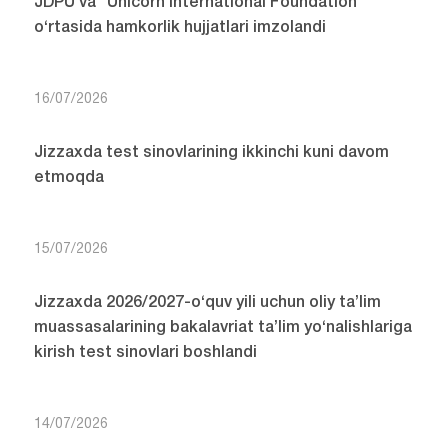
JDPU va “Unicorn International Foundation”
o‘rtasida hamkorlik hujjatlari imzolandi
16/07/2026
Jizzaxda test sinovlarining ikkinchi kuni davom
etmoqda
15/07/2026
Jizzaxda 2026/2027-o‘quv yili uchun oliy ta’lim
muassasalarining bakalavriat ta’lim yo‘nalishlariga
kirish test sinovlari boshlandi
14/07/2026