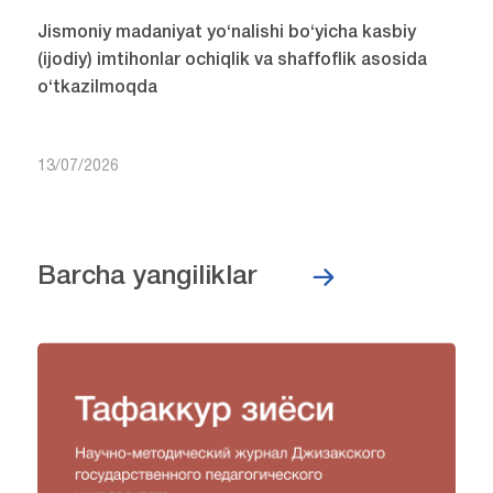
Jismoniy madaniyat yo‘nalishi bo‘yicha kasbiy
(ijodiy) imtihonlar ochiqlik va shaffoflik asosida
o‘tkazilmoqda
13/07/2026
Barcha yangiliklar