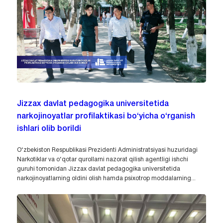
Jizzax davlat pedagogika universitetida
narkojinoyatlar profilaktikasi bo‘yicha o‘rganish
ishlari olib borildi
O‘zbekiston Respublikasi Prezidenti Administratsiyasi huzuridagi
Narkotiklar va o‘qotar qurollarni nazorat qilish agentligi ishchi
guruhi tomonidan Jizzax davlat pedagogika universitetida
narkojinoyatlarning oldini olish hamda psixotrop moddalarning...