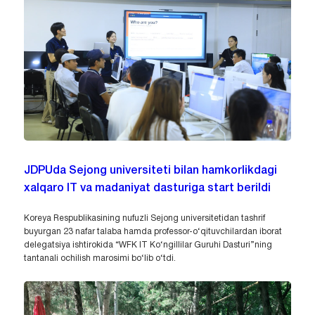
JDPUda Sejong universiteti bilan hamkorlikdagi
xalqaro IT va madaniyat dasturiga start berildi
Koreya Respublikasining nufuzli Sejong universitetidan tashrif
buyurgan 23 nafar talaba hamda professor-o‘qituvchilardan iborat
delegatsiya ishtirokida “WFK IT Ko‘ngillilar Guruhi Dasturi”ning
tantanali ochilish marosimi bo‘lib o‘tdi.