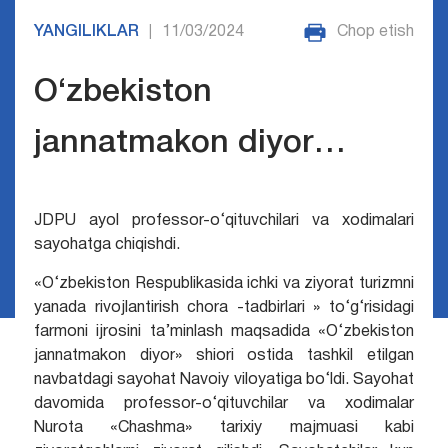
YANGILIKLAR
11/03/2024
Chop etish
|
O‘zbekiston
jannatmakon diyor…
JDPU ayol professor-o‘qituvchilari va xodimalari
sayohatga chiqishdi.
«O‘zbekiston Respublikasida ichki va ziyorat turizmni
yanada rivojlantirish chora -tadbirlari » to‘g‘risidagi
farmoni ijrosini ta’minlash maqsadida «O‘zbekiston
jannatmakon diyor» shiori ostida tashkil etilgan
navbatdagi sayohat Navoiy viloyatiga bo‘ldi. Sayohat
davomida professor-o‘qituvchilar va xodimalar
Nurota «Chashma» tarixiy majmuasi kabi