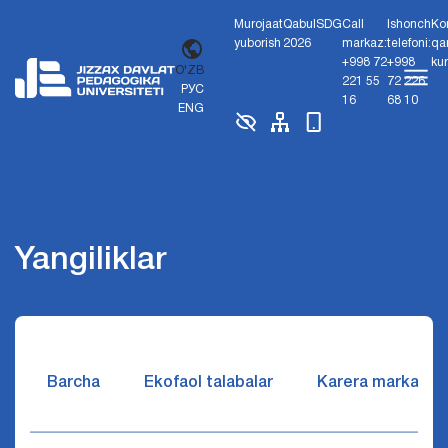
Murojaat
Qabul
SDG
Call
Ishonch
Ko
yuborish
2026
markaz:
telefoni:
qa
+998 72
+998
ku
O'ZB
221 55
72 226
РУС
16
68 10
ENG
Yangiliklar
Barcha
Ekofaol talabalar
Karera markazi