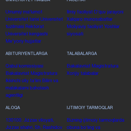
UNIVERSITET HAQIDA
FAOLIYAT
Umumiy maʼlumot
Ilmiy faoliyat
Oʻquv jarayoni
Universitet tarixi
Universitet
Xalqaro munosabatlar
tuzilmasi
Rektorat
Moliyaviy faoliyat
Yoshlar
Universitet kengashi
siyosati
Me'yoriy hujjatlar
ABITURIYENTLARGA
TALABALARGA
Qabul komissiyasi
Bakalavriat
Magistratura
Bakalavriat
Magistratura
Xorijiy talabalar
Ikkinchi oliy taʼlim
Bilim va
malakalarni baholash
agentligi
ALOQA
IJTIMOIY TARMOQLAR
130100. Jizzax viloyati,
Bizning ijtimoiy tarmoqlarda
Jizzax shahri, Sh. Rashidov
obuna boʻling va