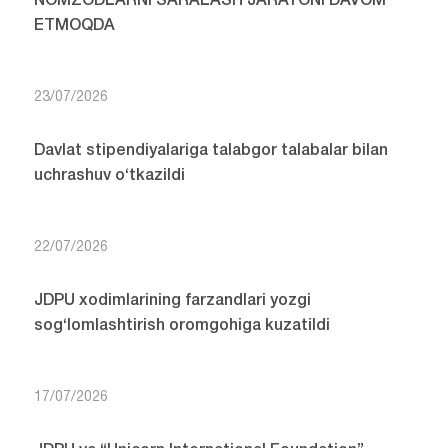
NOMZODLARNI SARALASH JARAYONI DAVOM
ETMOQDA
23/07/2026
Davlat stipendiyalariga talabgor talabalar bilan
uchrashuv o‘tkazildi
22/07/2026
JDPU xodimlarining farzandlari yozgi
sog‘lomlashtirish oromgohiga kuzatildi
17/07/2026