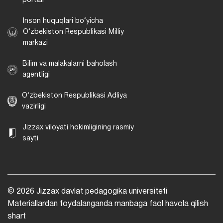
portali
Inson huquqlari bo‘yicha
O‘zbekiston Respublikasi Milliy
markazi
Bilim va malakalarni baholash
agentligi
O‘zbekiston Respublikasi Adliya
vazirligi
Jizzax viloyati hokimligining rasmiy
sayti
© 2026 Jizzax davlat pedagogika universiteti
Materiallardan foydalanganda manbaga faol havola qilish
shart