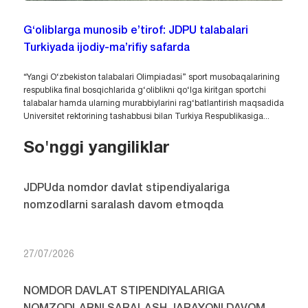
G‘oliblarga munosib e’tirof: JDPU talabalari
Turkiyada ijodiy-ma’rifiy safarda
“Yangi O‘zbekiston talabalari Olimpiadasi” sport musobaqalarining
respublika final bosqichlarida g‘oliblikni qo‘lga kiritgan sportchi
talabalar hamda ularning murabbiylarini rag‘batlantirish maqsadida
Universitet rektorining tashabbusi bilan Turkiya Respublikasiga...
So'nggi yangiliklar
JDPUda nomdor davlat stipendiyalariga
nomzodlarni saralash davom etmoqda
27/07/2026
NOMDOR DAVLAT STIPENDIYALARIGA