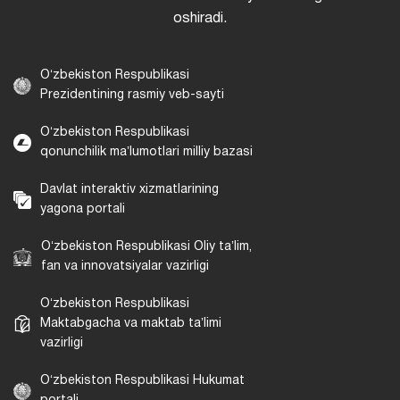
oshiradi.
Oʻzbekiston Respublikasi
Prezidentining rasmiy veb-sayti
Oʻzbekiston Respublikasi
qonunchilik maʼlumotlari milliy bazasi
Davlat interaktiv xizmatlarining
yagona portali
Oʻzbekiston Respublikasi Oliy taʼlim,
fan va innovatsiyalar vazirligi
Oʻzbekiston Respublikasi
Maktabgacha va maktab taʼlimi
vazirligi
Oʻzbekiston Respublikasi Hukumat