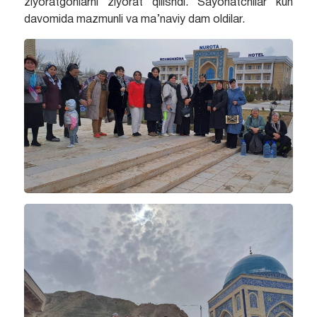
ziyoratgohlarni ziyorat qilishdi. Sayohatchilar kun
davomida mazmunli va ma’naviy dam oldilar.