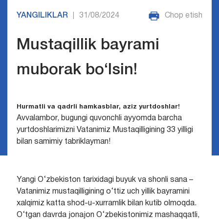
YANGILIKLAR
31/08/2024
Chop etish
|
Mustaqillik bayrami
muborak bo‘lsin!
Hurmatli va qadrli hamkasblar,
aziz yurtdoshlar!
Avvalambor, bugungi quvonchli ayyomda barcha
yurtdoshlarimizni Vatanimiz Mustaqilligining 33 yilligi
bilan samimiy tabriklayman!
Yangi O‘zbekiston tarixidagi buyuk va shonli sana –
Vatanimiz mustaqilligining o‘ttiz uch yillik bayramini
xalqimiz katta shod-u-xurramlik bilan kutib olmoqda.
O‘tgan davrda jonajon O‘zbekistonimiz mashaqqatli,