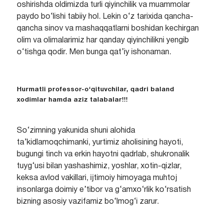
oshirishda oldimizda turli qiyinchilik va muammolar
paydo bo‘lishi tabiiy hol. Lekin o‘z tarixida qancha-
qancha sinov va mashaqqatlarni boshidan kechirgan
olim va olimalarimiz har qanday qiyinchilikni yengib
o‘tishga qodir. Men bunga qat’iy ishonaman.
Hurmatli professor-o‘qituvchilar, qadri baland
xodimlar hamda aziz talabalar!!!
So‘zimning yakunida shuni alohida
ta’kidlamoqchimanki, yurtimiz aholisining hayoti,
bugungi tinch va erkin hayotni qadrlab, shukronalik
tuyg‘usi bilan yashashimiz, yoshlar, xotin-qizlar,
keksa avlod vakillari, ijtimoiy himoyaga muhtoj
insonlarga doimiy e’tibor va g‘amxo‘rlik ko‘rsatish
bizning asosiy vazifamiz bo‘lmog‘i zarur.