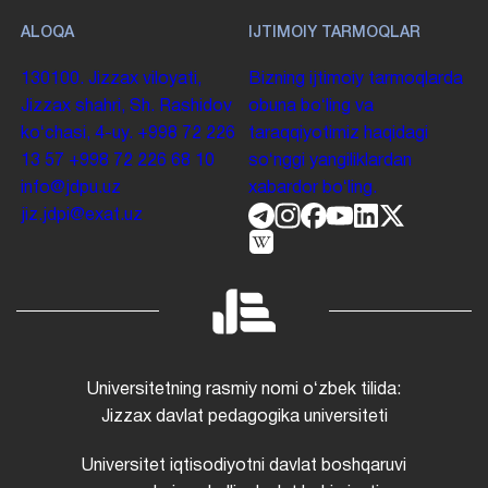
ALOQA
IJTIMOIY TARMOQLAR
130100. Jizzax viloyati,
Bizning ijtimoiy tarmoqlarda
Jizzax shahri, Sh. Rashidov
obuna boʻling va
koʻchasi, 4-uy.
+998 72 226
taraqqiyotimiz haqidagi
13 57
+998 72 226 68 10
soʻnggi yangiliklardan
info@jdpu.uz
xabardor boʻling.
jiz.jdpi@exat.uz
Universitetning rasmiy nomi oʻzbek tilida:
Jizzax davlat pedagogika universiteti
Universitet iqtisodiyotni davlat boshqaruvi