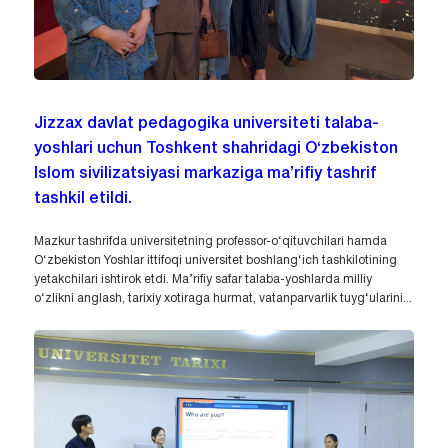
Jizzax davlat pedagogika universiteti talaba-
yoshlari uchun Toshkent shahridagi O‘zbekiston
Islom sivilizatsiyasi markaziga ma’rifiy tashrif
tashkil etildi.
Mazkur tashrifda universitetning professor-o‘qituvchilari hamda
O‘zbekiston Yoshlar ittifoqi universitet boshlang‘ich tashkilotining
yetakchilari ishtirok etdi. Ma’rifiy safar talaba-yoshlarda milliy
o‘zlikni anglash, tarixiy xotiraga hurmat, vatanparvarlik tuyg‘ularini...