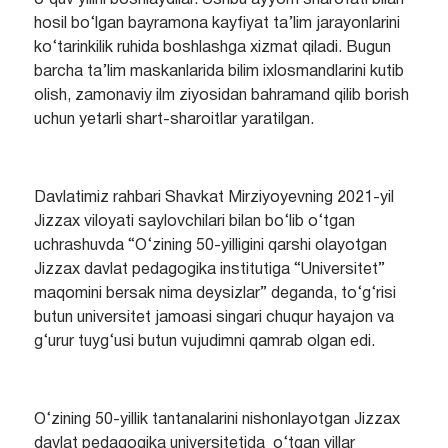
o‘quv yilini boshlaydilar. Ushbu ayyom sharofati bilan
hosil bo‘lgan bayramona kayfiyat ta’lim jarayonlarini
ko‘tarinkilik ruhida boshlashga xizmat qiladi. Bugun
barcha ta’lim maskanlarida bilim ixlosmandlarini kutib
olish, zamonaviy ilm ziyosidan bahramand qilib borish
uchun yetarli shart-sharoitlar yaratilgan.
Davlatimiz rahbari Shavkat Mirziyoyevning 2021-yil
Jizzax viloyati saylovchilari bilan bo‘lib o‘tgan
uchrashuvda “O‘zining 50-yilligini qarshi olayotgan
Jizzax davlat pedagogika institutiga “Universitet”
maqomini bersak nima deysizlar” deganda, to‘g‘risi
butun universitet jamoasi singari chuqur hayajon va
g‘urur tuyg‘usi butun vujudimni qamrab olgan edi.
O‘zining 50-yillik tantanalarini nishonlayotgan Jizzax
davlat pedagogika universitetida o‘tgan yillar