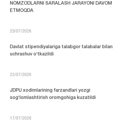
NOMZODLARNI SARALASH JARAYONI DAVOM
ETMOQDA
23/07/2026
Davlat stipendiyalariga talabgor talabalar bilan
uchrashuv o‘tkazildi
22/07/2026
JDPU xodimlarining farzandlari yozgi
sog‘lomlashtirish oromgohiga kuzatildi
17/07/2026