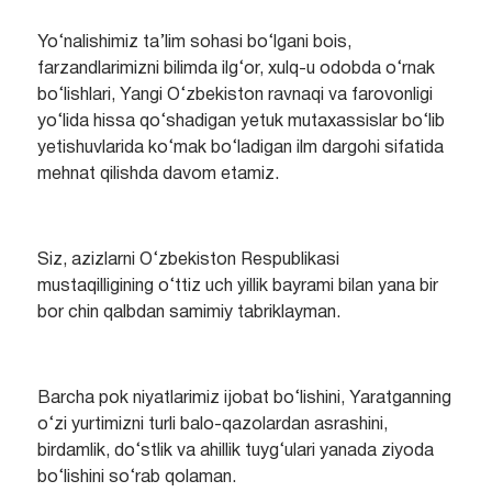
Yo‘nalishimiz ta’lim sohasi bo‘lgani bois,
farzandlarimizni bilimda ilg‘or, xulq-u odobda o‘rnak
bo‘lishlari, Yangi O‘zbekiston ravnaqi va farovonligi
yo‘lida hissa qo‘shadigan yetuk mutaxassislar bo‘lib
yetishuvlarida ko‘mak bo‘ladigan ilm dargohi sifatida
mehnat qilishda davom etamiz.
Siz, azizlarni O‘zbekiston Respublikasi
mustaqilligining o‘ttiz uch yillik bayrami bilan yana bir
bor chin qalbdan samimiy tabriklayman.
Barcha pok niyatlarimiz ijobat bo‘lishini, Yaratganning
o‘zi yurtimizni turli balo-qazolardan asrashini,
birdamlik, do‘stlik va ahillik tuyg‘ulari yanada ziyoda
bo‘lishini so‘rab qolaman.