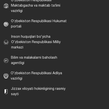
Oʻzbekiston Respublikasi
Maktabgacha va maktab taʼlimi
vazirligi
Oʻzbekiston Respublikasi Hukumat
portali
Inson huquqlari bo‘yicha
O‘zbekiston Respublikasi Milliy
markazi
Bilim va malakalarni baholash
agentligi
O‘zbekiston Respublikasi Adliya
vazirligi
Jizzax viloyati hokimligining rasmiy
sayti