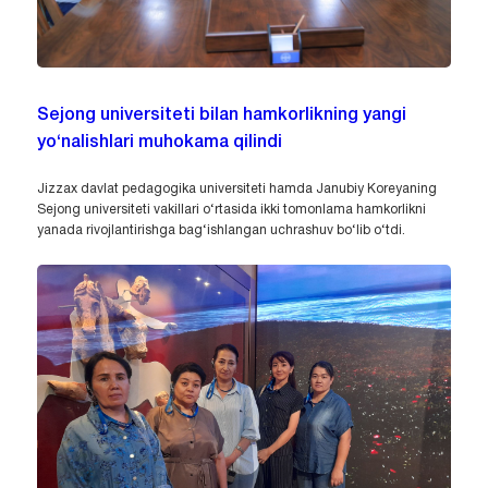
Sejong universiteti bilan hamkorlikning yangi
yo‘nalishlari muhokama qilindi
Jizzax davlat pedagogika universiteti hamda Janubiy Koreyaning
Sejong universiteti vakillari o‘rtasida ikki tomonlama hamkorlikni
yanada rivojlantirishga bag‘ishlangan uchrashuv bo‘lib o‘tdi.