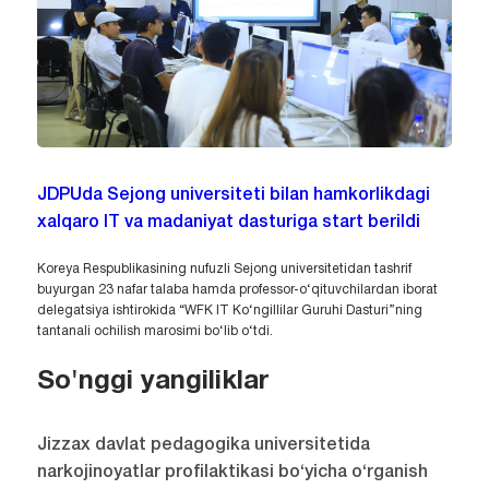
JDPUda Sejong universiteti bilan hamkorlikdagi
xalqaro IT va madaniyat dasturiga start berildi
Koreya Respublikasining nufuzli Sejong universitetidan tashrif
buyurgan 23 nafar talaba hamda professor-o‘qituvchilardan iborat
delegatsiya ishtirokida “WFK IT Ko‘ngillilar Guruhi Dasturi”ning
tantanali ochilish marosimi bo‘lib o‘tdi.
So'nggi yangiliklar
Jizzax davlat pedagogika universitetida
narkojinoyatlar profilaktikasi bo‘yicha o‘rganish