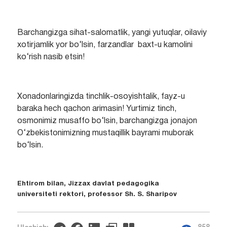
Barchangizga sihat-salomatlik, yangi yutuqlar, oilaviy
xotirjamlik yor bo‘lsin, farzandlar baxt-u kamolini
ko‘rish nasib etsin!
Xonadonlaringizda tinchlik-osoyishtalik, fayz-u
baraka hech qachon arimasin! Yurtimiz tinch,
osmonimiz musaffo bo‘lsin, barchangizga jonajon
O‘zbekistonimizning mustaqillik bayrami muborak
bo‘lsin.
Ehtirom bilan, Jizzax davlat pedagogika
universiteti rektori, professor Sh. S. Sharipov