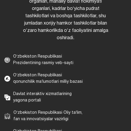
organlari, mahalliy davlat hokimiyati
organlari, kadrlar boʻyicha pudrat
tashkilotlari va boshqa tashkilotlar, shu
jumladan xorijiy hamkor tashkilotlar bilan
oʻzaro hamkorlikda oʻz faoliyatini amalga
oshiradi.
Oʻzbekiston Respublikasi
Prezidentining rasmiy veb-sayti
Oʻzbekiston Respublikasi
qonunchilik maʼlumotlari milliy bazasi
Davlat interaktiv xizmatlarining
yagona portali
Oʻzbekiston Respublikasi Oliy taʼlim,
fan va innovatsiyalar vazirligi