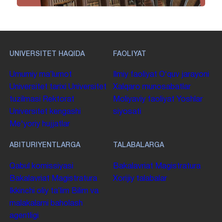
UNIVERSITET HAQIDA
FAOLIYAT
Umumiy maʼlumot
Ilmiy faoliyat
Oʻquv jarayoni
Universitet tarixi
Universitet
Xalqaro munosabatlar
tuzilmasi
Rektorat
Moliyaviy faoliyat
Yoshlar
Universitet kengashi
siyosati
Me'yoriy hujjatlar
ABITURIYENTLARGA
TALABALARGA
Qabul komissiyasi
Bakalavriat
Magistratura
Bakalavriat
Magistratura
Xorijiy talabalar
Ikkinchi oliy taʼlim
Bilim va
malakalarni baholash
agentligi