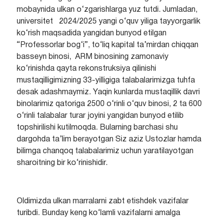
mobaynida ulkan o‘zgarishlarga yuz tutdi. Jumladan,
universitet 2024/2025 yangi o‘quv yiliga tayyorgarlik
ko‘rish maqsadida yangidan bunyod etilgan
“Professorlar bog‘i”, to‘liq kapital ta’mirdan chiqqan
basseyn binosi, ARM binosining zamonaviy
ko‘rinishda qayta rekonstruksiya qilinishi
mustaqilligimizning 33-yilligiga talabalarimizga tuhfa
desak adashmaymiz. Yaqin kunlarda mustaqillik davri
binolarimiz qatoriga 2500 o‘rinli o‘quv binosi, 2 ta 600
o‘rinli talabalar turar joyini yangidan bunyod etilib
topshirilishi kutilmoqda. Bularning barchasi shu
dargohda ta’lim berayotgan Siz aziz Ustozlar hamda
bilimga chanqoq talabalarimiz uchun yaratilayotgan
sharoitning bir ko‘rinishidir.
Oldimizda ulkan marralarni zabt etishdek vazifalar
turibdi. Bunday keng ko‘lamli vazifalarni amalga