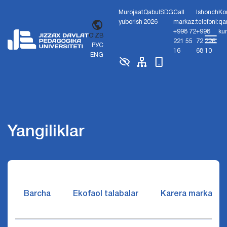
Murojaat
Qabul
SDG
Call
Ishonch
Ko
yuborish
2026
markaz:
telefoni:
qa
+998 72
+998
ku
O'ZB
221 55
72 226
РУС
16
68 10
ENG
Yangiliklar
Barcha
Ekofaol talabalar
Karera markazi