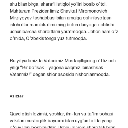
shu bilan birga, sharafli istiqlol yo‘lini bosib o‘tdi.
Muhtaram Prezidentimiz Shavkat Miromonovich
Mirziyoyev tashabbusi bilan amalga oshirilayotgan
islohotlar mamlakatimizning butun dunyoga ochilishi
uchun barcha sharoitlarni yaratmoqda. Jahon ham o‘z
o‘rnida, O‘zbekistonga yuz tutmoqda.
Bu yil yurtimizda Vatanimiz Mustaqilligining o‘ttiz uch
yilligi “Bir bo‘lsak – yagona xalqmiz, birlashsak –
Vatanmiz!” degan shior asosida nishonlanmoqda.
Azizlar!
Qayd etish lozimki, yoshlar, ilm-fan va ta’lim sohasi
vakillari mustaqillik bayrami bilan uyg‘un holda yangi