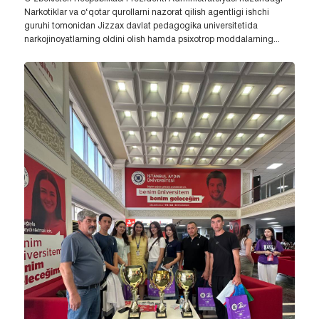
Narkotiklar va o‘qotar qurollarni nazorat qilish agentligi ishchi
guruhi tomonidan Jizzax davlat pedagogika universitetida
narkojinoyatlarning oldini olish hamda psixotrop moddalarning...