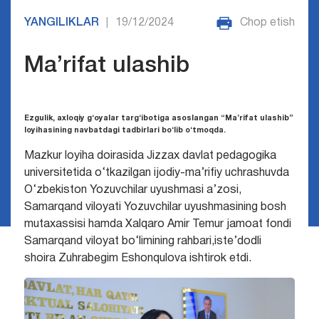
YANGILIKLAR
19/12/2024
Chop etish
|
Ma’rifat ulashib
Ezgulik, axloqiy g‘oyalar targ‘ibotiga asoslangan “Ma’rifat ulashib”
loyihasining navbatdagi tadbirlari bo‘lib o‘tmoqda.
Mazkur loyiha doirasida Jizzax davlat pedagogika
universitetida o‘tkazilgan ijodiy-ma’rifiy uchrashuvda
O‘zbekiston Yozuvchilar uyushmasi a’zosi,
Samarqand viloyati Yozuvchilar uyushmasining bosh
mutaxassisi hamda Xalqaro Amir Temur jamoat fondi
Samarqand viloyat bo‘limining rahbari,iste’dodli
shoira Zuhrabegim Eshonqulova ishtirok etdi.