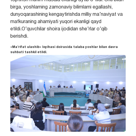
birga, yoshlarning zamonaviy bilimlarni egallashi,
dunyoqarashining kengaytirishda milliy ma’naviyat va
mafkuraning ahamiyati yuqori ekanligi qayd
etildi.O‘quvchilar shoira ijodidan she’rlar o‘qib
berishdi.
«Ma’rifat ulashib» loyihasi doirasida talaba yoshlar bilan davra
suhbati tashkil etildi.