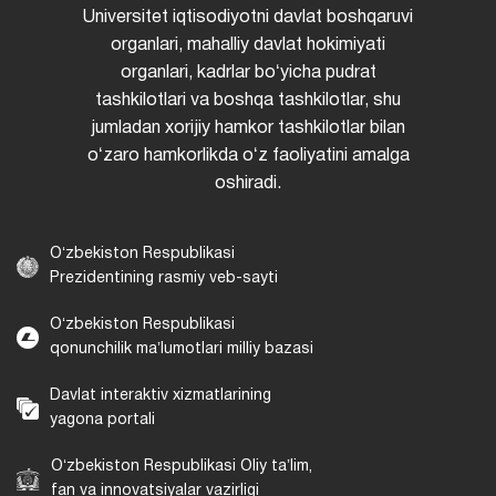
Universitet iqtisodiyotni davlat boshqaruvi
organlari, mahalliy davlat hokimiyati
organlari, kadrlar boʻyicha pudrat
tashkilotlari va boshqa tashkilotlar, shu
jumladan xorijiy hamkor tashkilotlar bilan
oʻzaro hamkorlikda oʻz faoliyatini amalga
oshiradi.
Oʻzbekiston Respublikasi
Prezidentining rasmiy veb-sayti
Oʻzbekiston Respublikasi
qonunchilik maʼlumotlari milliy bazasi
Davlat interaktiv xizmatlarining
yagona portali
Oʻzbekiston Respublikasi Oliy taʼlim,
fan va innovatsiyalar vazirligi