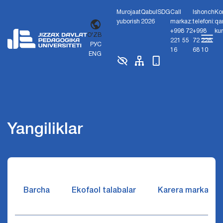
Murojaat
Qabul
SDG
Call
Ishonch
Ko
yuborish
2026
markaz:
telefoni:
qa
+998 72
+998
ku
O'ZB
221 55
72 226
РУС
16
68 10
ENG
Yangiliklar
Barcha
Ekofaol talabalar
Karera markazi