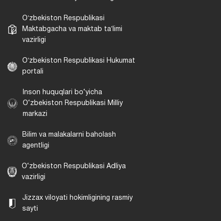
Oʻzbekiston Respublikasi
Maktabgacha va maktab taʼlimi
vazirligi
Oʻzbekiston Respublikasi Hukumat
portali
Inson huquqlari bo‘yicha
O‘zbekiston Respublikasi Milliy
markazi
Bilim va malakalarni baholash
agentligi
O‘zbekiston Respublikasi Adliya
vazirligi
Jizzax viloyati hokimligining rasmiy
sayti