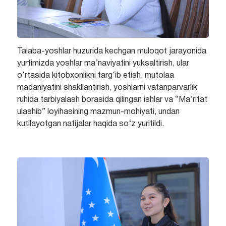
Talaba-yoshlar huzurida kechgan muloqot jarayonida
yurtimizda yoshlar ma’naviyatini yuksaltirish, ular
o‘rtasida kitobxonlikni targ‘ib etish, mutolaa
madaniyatini shakllantirish, yoshlarni vatanparvarlik
ruhida tarbiyalash borasida qilingan ishlar va “Ma’rifat
ulashib” loyihasining mazmun-mohiyati, undan
kutilayotgan natijalar haqida so‘z yuritildi.