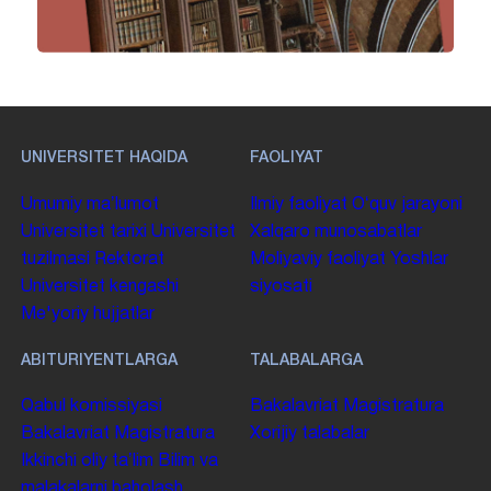
UNIVERSITET HAQIDA
FAOLIYAT
Umumiy maʼlumot
Ilmiy faoliyat
Oʻquv jarayoni
Universitet tarixi
Universitet
Xalqaro munosabatlar
tuzilmasi
Rektorat
Moliyaviy faoliyat
Yoshlar
Universitet kengashi
siyosati
Me'yoriy hujjatlar
ABITURIYENTLARGA
TALABALARGA
Qabul komissiyasi
Bakalavriat
Magistratura
Bakalavriat
Magistratura
Xorijiy talabalar
Ikkinchi oliy taʼlim
Bilim va
malakalarni baholash