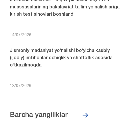
muassasalarining bakalavriat ta’lim yo‘nalishlariga
kirish test sinovlari boshlandi
14/07/2026
Jismoniy madaniyat yo‘nalishi bo‘yicha kasbiy
(ijodiy) imtihonlar ochiqlik va shaffoflik asosida
o‘tkazilmoqda
13/07/2026
Barcha yangiliklar