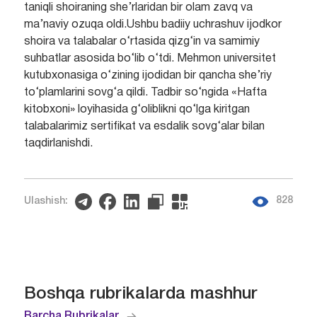
taniqli shoiraning she’rlaridan bir olam zavq va
ma’naviy ozuqa oldi.Ushbu badiiy uchrashuv ijodkor
shoira va talabalar o‘rtasida qizg‘in va samimiy
suhbatlar asosida bo‘lib o‘tdi. Mehmon universitet
kutubxonasiga o‘zining ijodidan bir qancha she’riy
to‘plamlarini sovg‘a qildi. Tadbir so‘ngida «Hafta
kitobxoni» loyihasida g‘oliblikni qo‘lga kiritgan
talabalarimiz sertifikat va esdalik sovg‘alar bilan
taqdirlanishdi.
828
Ulashish:
Boshqa rubrikalarda mashhur
Barcha Rubrikalar