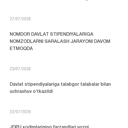
27/07/2026
NOMDOR DAVLAT STIPENDIYALARIGA
NOMZODLARNI SARALASH JARAYONI DAVOM
ETMOQDA
23/07/2026
Davlat stipendiyalariga talabgor talabalar bilan
uchrashuv o‘tkazildi
22/07/2026
JDPU xodimlarining farzandlari yozgi