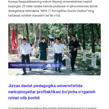
Koreya Respublikasining nufuzli Sejong universitetidan tashrif
buyurgan 23 nafar talaba hamda professor-o‘qituvchilardan iborat
delegatsiya ishtirokida “WFK IT Ko‘ngillilar Guruhi Dasturi”ning
tantanali ochilish marosimi bo‘lib o‘tdi.
Jizzax davlat pedagogika universitetida
narkojinoyatlar profilaktikasi bo‘yicha o‘rganish
ishlari olib borildi
O‘zbekiston Respublikasi Prezidenti Administratsiyasi huzuridagi