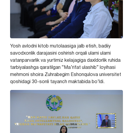
Yosh avlodni kitob mutolaasiga jalb etish, badiiy
savodxonlik darajasini oshirish orqali ularni ularni
vatanparvarlik va yurtimiz kelajagiga daxldorlik ruhida
tarbiyalashga qaratilgan “Ma’rifat ulashib” loyihasi
mehmoni shoira Zuhrabegim Eshonqulova universitet
qoshidagi 30-sonli tayanch maktabida bo‘ldi.