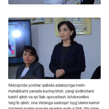
Muloqotda yoshlar qalbida adabiyotga mehr-
muhabbatni yanada kuchaytirish, yangi ijodkorlarni
kashf qilish va qo‘llab-quvvatlash, kitobxonlikni
targ‘ib qilish, ona Vatanga sadoqat tuyg‘ularini kamol
toptirish muhim masala ekanligi aytib o‘tildi. Shu bilan