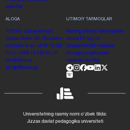
agentligi
ALOQA
IJTIMOIY TARMOQLAR
130100. Jizzax viloyati,
Bizning ijtimoiy tarmoqlarda
Jizzax shahri, Sh. Rashidov
obuna boʻling va
koʻchasi, 4-uy.
+998 72 226
taraqqiyotimiz haqidagi
13 57
+998 72 226 68 10
soʻnggi yangiliklardan
info@jdpu.uz
xabardor boʻling.
jiz.jdpi@exat.uz
Universitetning rasmiy nomi oʻzbek tilida:
Jizzax davlat pedagogika universiteti