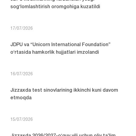
sog‘lomlashtirish oromgohiga kuzatildi
17/07/2026
JDPU va “Unicorn International Foundation”
o‘rtasida hamkorlik hujjatlari imzolandi
16/07/2026
Jizzaxda test sinovlarining ikkinchi kuni davom
etmoqda
15/07/2026
Jizzaxda 2026/2027-o‘quv yili uchun oliy ta’lim