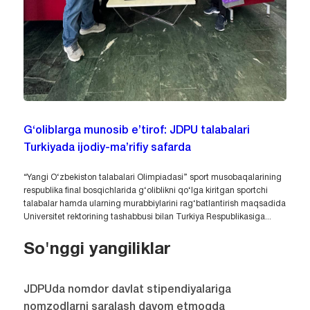
G‘oliblarga munosib e’tirof: JDPU talabalari
Turkiyada ijodiy-ma’rifiy safarda
“Yangi O‘zbekiston talabalari Olimpiadasi” sport musobaqalarining
respublika final bosqichlarida g‘oliblikni qo‘lga kiritgan sportchi
talabalar hamda ularning murabbiylarini rag‘batlantirish maqsadida
Universitet rektorining tashabbusi bilan Turkiya Respublikasiga...
So'nggi yangiliklar
JDPUda nomdor davlat stipendiyalariga
nomzodlarni saralash davom etmoqda