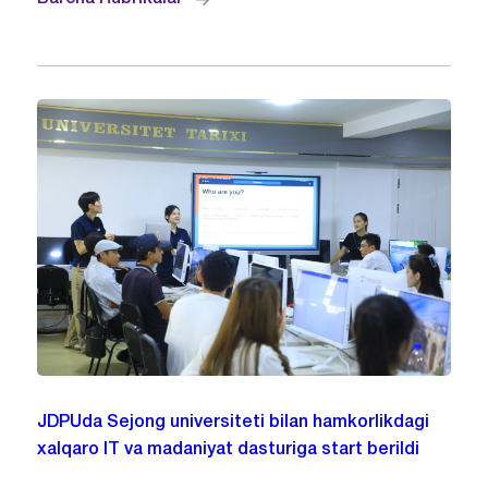
JDPUda Sejong universiteti bilan hamkorlikdagi
xalqaro IT va madaniyat dasturiga start berildi