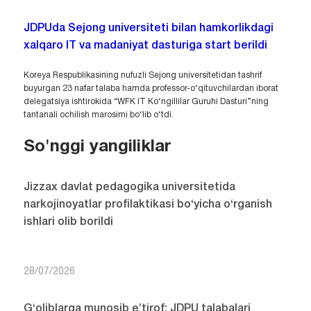
JDPUda Sejong universiteti bilan hamkorlikdagi
xalqaro IT va madaniyat dasturiga start berildi
Koreya Respublikasining nufuzli Sejong universitetidan tashrif
buyurgan 23 nafar talaba hamda professor-o‘qituvchilardan iborat
delegatsiya ishtirokida “WFK IT Ko‘ngillilar Guruhi Dasturi”ning
tantanali ochilish marosimi bo‘lib o‘tdi.
So'nggi yangiliklar
Jizzax davlat pedagogika universitetida
narkojinoyatlar profilaktikasi bo‘yicha o‘rganish
ishlari olib borildi
28/07/2026
G‘oliblarga munosib e’tirof: JDPU talabalari