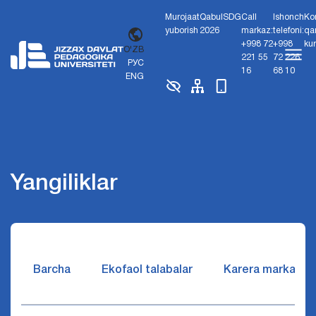
Murojaat
Qabul
SDG
Call
Ishonch
Ko
yuborish
2026
markaz:
telefoni:
qa
+998 72
+998
ku
O'ZB
221 55
72 226
РУС
16
68 10
ENG
Yangiliklar
Barcha
Ekofaol talabalar
Karera markazi