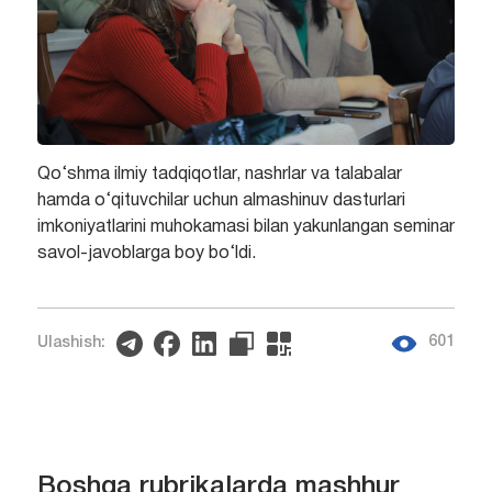
Qo‘shma ilmiy tadqiqotlar, nashrlar va talabalar
hamda o‘qituvchilar uchun almashinuv dasturlari
imkoniyatlarini muhokamasi bilan yakunlangan seminar
savol-javoblarga boy bo‘ldi.
601
Ulashish:
Boshqa rubrikalarda mashhur