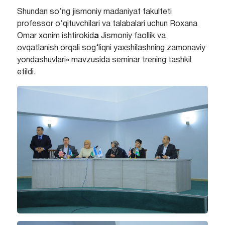
Shundan so‘ng jismoniy madaniyat fakulteti
professor o‘qituvchilari va talabalari uchun Roxana
Omar xonim ishtirokid
a
Jismoniy faollik va
ovqatlanish orqali sog‘liqni yaxshilashning zamonaviy
yondashuvlari» mavzusida seminar trening tashkil
etildi.