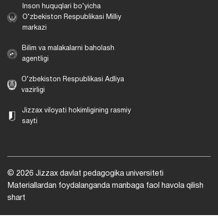
Inson huquqlari bo‘yicha
O‘zbekiston Respublikasi Milliy
markazi
Bilim va malakalarni baholash
agentligi
O‘zbekiston Respublikasi Adliya
vazirligi
Jizzax viloyati hokimligining rasmiy
sayti
© 2026 Jizzax davlat pedagogika universiteti
Materiallardan foydalanganda manbaga faol havola qilish
shart