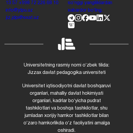
13 57
+998 72 226 68 10
soʻnggi yangiliklardan
info@jdpu.uz
xabardor boʻling.
jiz.jdpi@exat.uz
Universitetning rasmiy nomi oʻzbek tilida:
Jizzax davlat pedagogika universiteti
Universitet iqtisodiyotni davlat boshqaruvi
organlari, mahalliy davlat hokimiyati
organlari, kadrlar boʻyicha pudrat
tashkilotlari va boshqa tashkilotlar, shu
jumladan xorijiy hamkor tashkilotlar bilan
oʻzaro hamkorlikda oʻz faoliyatini amalga
oshiradi.