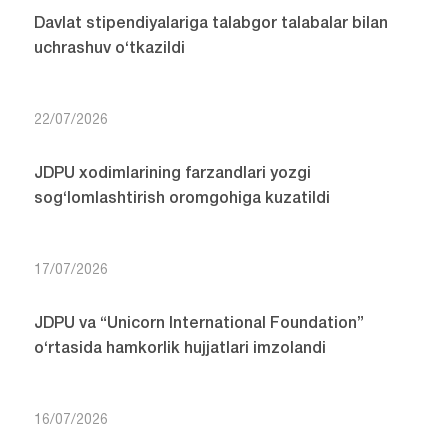
Davlat stipendiyalariga talabgor talabalar bilan
uchrashuv o‘tkazildi
22/07/2026
JDPU xodimlarining farzandlari yozgi
sog‘lomlashtirish oromgohiga kuzatildi
17/07/2026
JDPU va “Unicorn International Foundation”
o‘rtasida hamkorlik hujjatlari imzolandi
16/07/2026