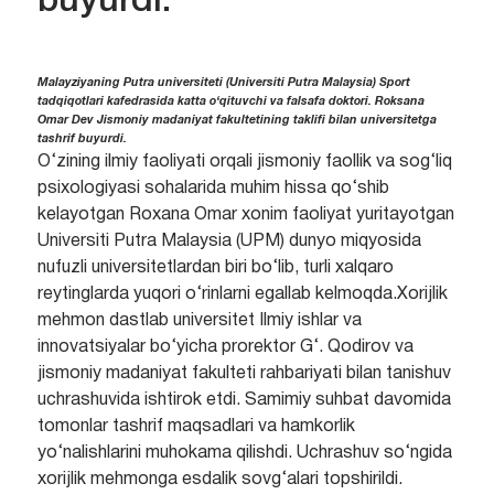
buyurdi.
Malayziyaning Putra universiteti (Universiti Putra Malaysia) Sport
tadqiqotlari kafedrasida katta o‘qituvchi va falsafa doktori. Roksana
Omar Dev Jismoniy madaniyat fakultetining taklifi bilan universitetga
tashrif buyurdi.
O‘zining ilmiy faoliyati orqali jismoniy faollik va sog‘liq
psixologiyasi sohalarida muhim hissa qo‘shib
kelayotgan Roxana Omar xonim faoliyat yuritayotgan
Universiti Putra Malaysia (UPM) dunyo miqyosida
nufuzli universitetlardan biri bo‘lib, turli xalqaro
reytinglarda yuqori o‘rinlarni egallab kelmoqda.Xorijlik
mehmon dastlab universitet Ilmiy ishlar va
innovatsiyalar bo‘yicha prorektor G‘. Qodirov va
jismoniy madaniyat fakulteti rahbariyati bilan tanishuv
uchrashuvida ishtirok etdi. Samimiy suhbat davomida
tomonlar tashrif maqsadlari va hamkorlik
yo‘nalishlarini muhokama qilishdi. Uchrashuv so‘ngida
xorijlik mehmonga esdalik sovg‘alari topshirildi.