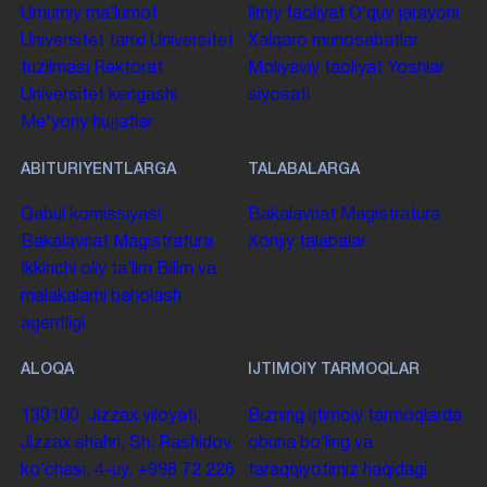
Umumiy maʼlumot
Ilmiy faoliyat
Oʻquv jarayoni
Universitet tarixi
Universitet
Xalqaro munosabatlar
tuzilmasi
Rektorat
Moliyaviy faoliyat
Yoshlar
Universitet kengashi
siyosati
Me'yoriy hujjatlar
ABITURIYENTLARGA
TALABALARGA
Qabul komissiyasi
Bakalavriat
Magistratura
Bakalavriat
Magistratura
Xorijiy talabalar
Ikkinchi oliy taʼlim
Bilim va
malakalarni baholash
agentligi
ALOQA
IJTIMOIY TARMOQLAR
130100. Jizzax viloyati,
Bizning ijtimoiy tarmoqlarda
Jizzax shahri, Sh. Rashidov
obuna boʻling va
koʻchasi, 4-uy.
+998 72 226
taraqqiyotimiz haqidagi