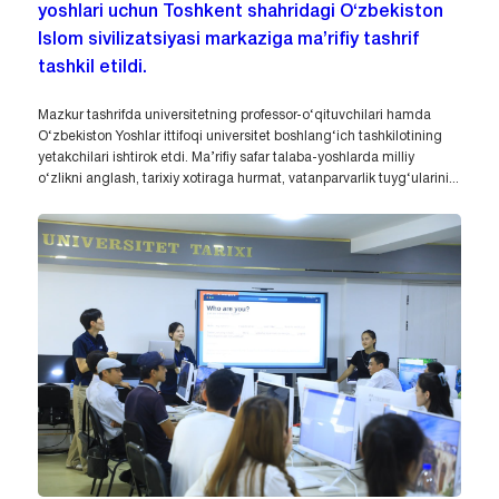
yoshlari uchun Toshkent shahridagi O‘zbekiston
Islom sivilizatsiyasi markaziga ma’rifiy tashrif
tashkil etildi.
Mazkur tashrifda universitetning professor-o‘qituvchilari hamda
O‘zbekiston Yoshlar ittifoqi universitet boshlang‘ich tashkilotining
yetakchilari ishtirok etdi. Ma’rifiy safar talaba-yoshlarda milliy
o‘zlikni anglash, tarixiy xotiraga hurmat, vatanparvarlik tuyg‘ularini...