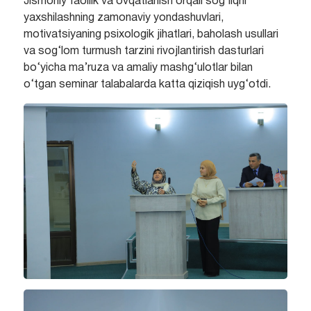
Jismoniy faollik va ovqatlanish orqali sog‘liqni
yaxshilashning zamonaviy yondashuvlari,
motivatsiyaning psixologik jihatlari, baholash usullari
va sog‘lom turmush tarzini rivojlantirish dasturlari
bo‘yicha ma’ruza va amaliy mashg‘ulotlar bilan
o‘tgan seminar talabalarda katta qiziqish uyg‘otdi.