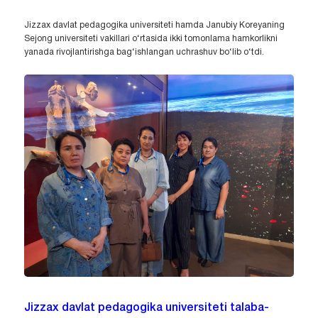
Jizzax davlat pedagogika universiteti hamda Janubiy Koreyaning
Sejong universiteti vakillari o‘rtasida ikki tomonlama hamkorlikni
yanada rivojlantirishga bag‘ishlangan uchrashuv bo‘lib o‘tdi.
Jizzax davlat pedagogika universiteti talaba-