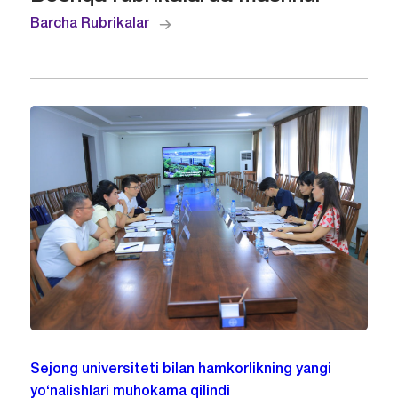
Barcha Rubrikalar
Sejong universiteti bilan hamkorlikning yangi
yo‘nalishlari muhokama qilindi