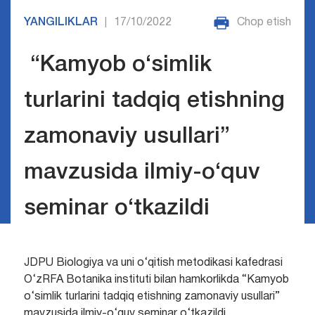
YANGILIKLAR
17/10/2022
Chop etish
|
“Kamyob o‘simlik
turlarini tadqiq etishning
zamonaviy usullari”
mavzusida ilmiy-o‘quv
seminar o‘tkazildi
JDPU Biologiya va uni o‘qitish metodikasi kafedrasi
O‘zRFA Botanika instituti bilan hamkorlikda “Kamyob
o‘simlik turlarini tadqiq etishning zamonaviy usullari”
mavzusida ilmiy-o‘quv seminar o‘tkazildi.