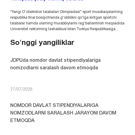
“Yangi O‘zbekiston talabalari Olimpiadasi” sport musobaqalarining
respublika final bosqichlarida g‘oliblikni qo‘lga kiritgan sportchi
talabalar hamda ularning murabbiylarini rag‘batlantirish maqsadida
Universitet rektorining tashabbusi bilan Turkiya Respublikasiga...
So'nggi yangiliklar
JDPUda nomdor davlat stipendiyalariga
nomzodlarni saralash davom etmoqda
27/07/2026
NOMDOR DAVLAT STIPENDIYALARIGA
NOMZODLARNI SARALASH JARAYONI DAVOM
ETMOQDA