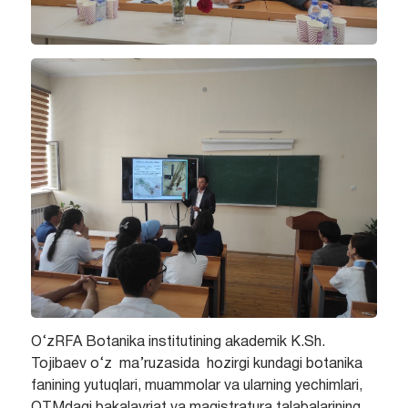
O‘zRFA Botanika institutining akademik K.Sh.
Tojibaev o‘z ma’ruzasida hozirgi kundagi botanika
fanining yutuqlari, muammolar va ularning yechimlari,
OTMdagi bakalavriat va magistratura talabalarining