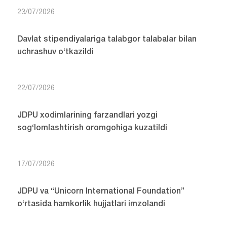
23/07/2026
Davlat stipendiyalariga talabgor talabalar bilan
uchrashuv o‘tkazildi
22/07/2026
JDPU xodimlarining farzandlari yozgi
sog‘lomlashtirish oromgohiga kuzatildi
17/07/2026
JDPU va “Unicorn International Foundation”
o‘rtasida hamkorlik hujjatlari imzolandi