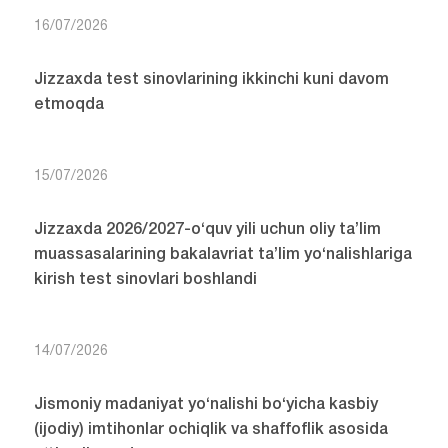
16/07/2026
Jizzaxda test sinovlarining ikkinchi kuni davom
etmoqda
15/07/2026
Jizzaxda 2026/2027-o‘quv yili uchun oliy ta’lim
muassasalarining bakalavriat ta’lim yo‘nalishlariga
kirish test sinovlari boshlandi
14/07/2026
Jismoniy madaniyat yo‘nalishi bo‘yicha kasbiy
(ijodiy) imtihonlar ochiqlik va shaffoflik asosida