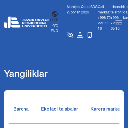
Murojaat
Qabul
SDG
Call
Ishonch
Ko
yuborish
2026
markaz:
telefoni:
qa
+998 72
+998
ku
O'ZB
221 55
72 226
РУС
16
68 10
ENG
Yangiliklar
Barcha
Ekofaol talabalar
Karera markazi