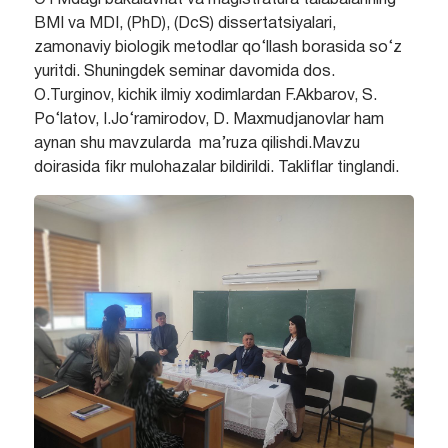
BMI va MDI, (PhD), (DcS) dissertatsiyalari,
zamonaviy biologik metodlar qo‘llash borasida so‘z
yuritdi. Shuningdek seminar davomida dos.
O.Turginov, kichik ilmiy xodimlardan F.Akbarov, S.
Po‘latov, I.Jo‘ramirodov, D. Maxmudjanovlar ham
aynan shu mavzularda ma’ruza qilishdi.Mavzu
doirasida fikr mulohazalar bildirildi. Takliflar tinglandi.