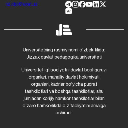
jiz.jdpi@exat.uz
Universitetning rasmiy nomi oʻzbek tilida:
Jizzax davlat pedagogika universiteti
Universitet iqtisodiyotni davlat boshqaruvi
organlari, mahalliy davlat hokimiyati
organlari, kadrlar boʻyicha pudrat
tashkilotlari va boshqa tashkilotlar, shu
jumladan xorijiy hamkor tashkilotlar bilan
oʻzaro hamkorlikda oʻz faoliyatini amalga
oshiradi.