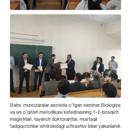
Bahs, munozaralar asosida o‘tgan seminar Biologiya
va uni o‘qitish metodikasi kafedrasining 1-2-bosqich
magistrlari, tayanch doktorantlar, mustaqil
tadqiqotchilar ishtirokidagi uchrashuv bilan yakunlandi.