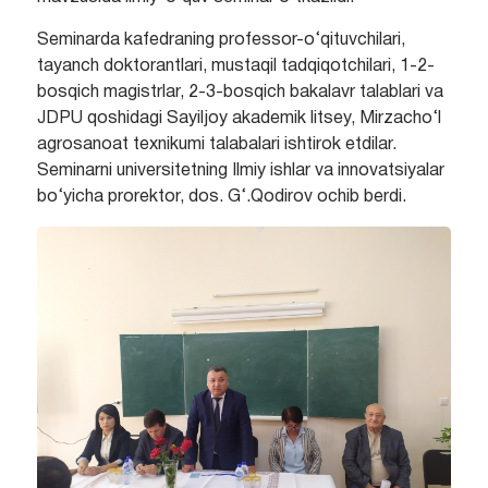
Seminarda kafedraning professor-o‘qituvchilari,
tayanch doktorantlari, mustaqil tadqiqotchilari, 1-2-
bosqich magistrlar, 2-3-bosqich bakalavr talablari va
JDPU qoshidagi Sayiljoy akademik litsey, Mirzacho‘l
agrosanoat texnikumi talabalari ishtirok etdilar.
Seminarni universitetning Ilmiy ishlar va innovatsiyalar
bo‘yicha prorektor, dos. G‘.Qodirov ochib berdi.