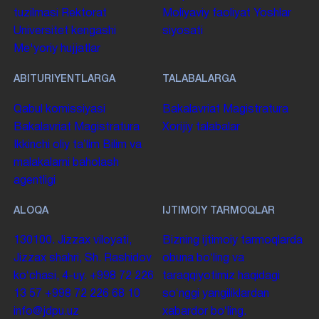
tuzilmasi
Rektorat
Moliyaviy faoliyat
Yoshlar
Universitet kengashi
siyosati
Me'yoriy hujjatlar
ABITURIYENTLARGA
TALABALARGA
Qabul komissiyasi
Bakalavriat
Magistratura
Bakalavriat
Magistratura
Xorijiy talabalar
Ikkinchi oliy taʼlim
Bilim va
malakalarni baholash
agentligi
ALOQA
IJTIMOIY TARMOQLAR
130100. Jizzax viloyati,
Bizning ijtimoiy tarmoqlarda
Jizzax shahri, Sh. Rashidov
obuna boʻling va
koʻchasi, 4-uy.
+998 72 226
taraqqiyotimiz haqidagi
13 57
+998 72 226 68 10
soʻnggi yangiliklardan
info@jdpu.uz
xabardor boʻling.