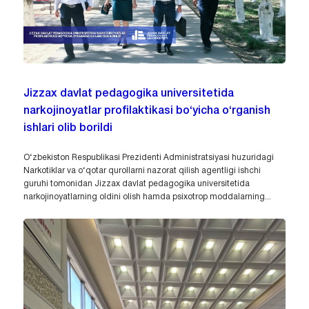
Jizzax davlat pedagogika universitetida
narkojinoyatlar profilaktikasi bo‘yicha o‘rganish
ishlari olib borildi
O‘zbekiston Respublikasi Prezidenti Administratsiyasi huzuridagi
Narkotiklar va o‘qotar qurollarni nazorat qilish agentligi ishchi
guruhi tomonidan Jizzax davlat pedagogika universitetida
narkojinoyatlarning oldini olish hamda psixotrop moddalarning...