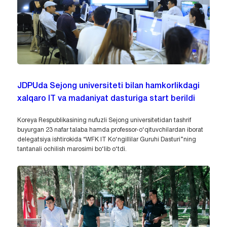
JDPUda Sejong universiteti bilan hamkorlikdagi
xalqaro IT va madaniyat dasturiga start berildi
Koreya Respublikasining nufuzli Sejong universitetidan tashrif
buyurgan 23 nafar talaba hamda professor-o‘qituvchilardan iborat
delegatsiya ishtirokida “WFK IT Ko‘ngillilar Guruhi Dasturi”ning
tantanali ochilish marosimi bo‘lib o‘tdi.