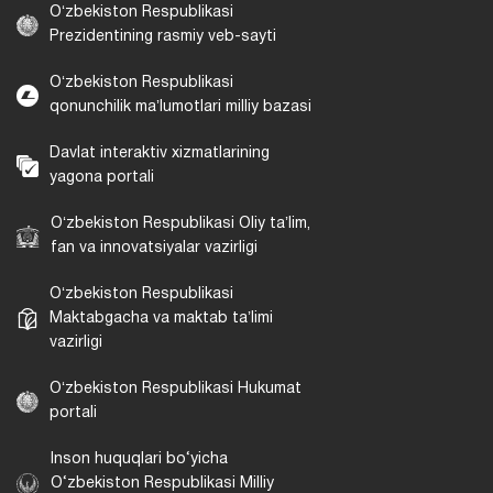
Oʻzbekiston Respublikasi
Prezidentining rasmiy veb-sayti
Oʻzbekiston Respublikasi
qonunchilik maʼlumotlari milliy bazasi
Davlat interaktiv xizmatlarining
yagona portali
Oʻzbekiston Respublikasi Oliy taʼlim,
fan va innovatsiyalar vazirligi
Oʻzbekiston Respublikasi
Maktabgacha va maktab taʼlimi
vazirligi
Oʻzbekiston Respublikasi Hukumat
portali
Inson huquqlari bo‘yicha
O‘zbekiston Respublikasi Milliy