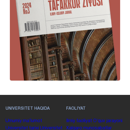
UNIVERSITET HAQIDA
FAOLIYAT
Umumiy maʼlumot
Ilmiy faoliyat
Oʻquv jarayoni
Universitet tarixi
Universitet
Xalqaro munosabatlar