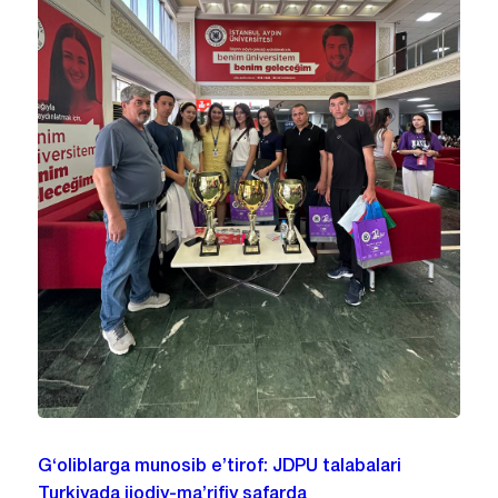
G‘oliblarga munosib e’tirof: JDPU talabalari
Turkiyada ijodiy-ma’rifiy safarda