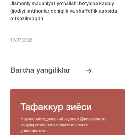
Jismoniy madaniyat yo‘nalishi bo‘yicha kasbiy
(ijodiy) imtihonlar ochiqlik va shaffoflik asosida
o‘tkazilmoqda
13/07/2026
Barcha yangiliklar