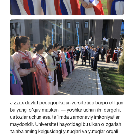
Jizzax davlat pedagogika universitetida barpo etilgan
bu yangi o‘quv maskani — yoshlar uchun ilm dargohi,
ustozlar uchun esa ta’limda zamonaviy imkoniyatlar
maydonidir. Universitet hayotidagi bu ulkan o‘zgarish
talabalarning kelgusidagi yutuqlari va yutuqlar orqali