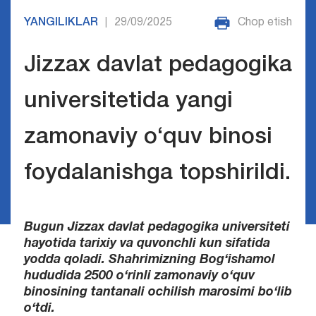
YANGILIKLAR
29/09/2025
Chop etish
|
Jizzax davlat pedagogika
universitetida yangi
zamonaviy o‘quv binosi
foydalanishga topshirildi.
Bugun Jizzax davlat pedagogika universiteti
hayotida tarixiy va quvonchli kun sifatida
yodda qoladi. Shahrimizning Bog‘ishamol
hududida 2500 o‘rinli zamonaviy o‘quv
binosining tantanali ochilish marosimi bo‘lib
o‘tdi.