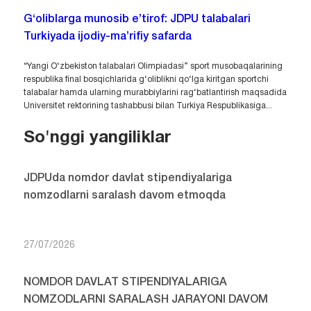
G‘oliblarga munosib e’tirof: JDPU talabalari
Turkiyada ijodiy-ma’rifiy safarda
“Yangi O‘zbekiston talabalari Olimpiadasi” sport musobaqalarining
respublika final bosqichlarida g‘oliblikni qo‘lga kiritgan sportchi
talabalar hamda ularning murabbiylarini rag‘batlantirish maqsadida
Universitet rektorining tashabbusi bilan Turkiya Respublikasiga...
So'nggi yangiliklar
JDPUda nomdor davlat stipendiyalariga
nomzodlarni saralash davom etmoqda
27/07/2026
NOMDOR DAVLAT STIPENDIYALARIGA
NOMZODLARNI SARALASH JARAYONI DAVOM