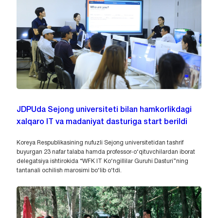
JDPUda Sejong universiteti bilan hamkorlikdagi
xalqaro IT va madaniyat dasturiga start berildi
Koreya Respublikasining nufuzli Sejong universitetidan tashrif
buyurgan 23 nafar talaba hamda professor-o‘qituvchilardan iborat
delegatsiya ishtirokida “WFK IT Ko‘ngillilar Guruhi Dasturi”ning
tantanali ochilish marosimi bo‘lib o‘tdi.