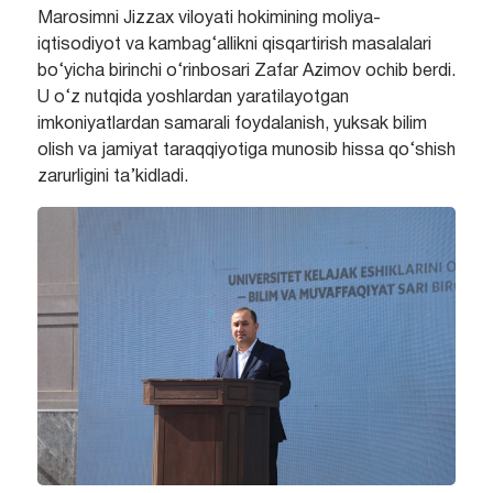
Marosimni Jizzax viloyati hokimining moliya-
iqtisodiyot va kambag‘allikni qisqartirish masalalari
bo‘yicha birinchi o‘rinbosari Zafar Azimov ochib berdi.
U o‘z nutqida yoshlardan yaratilayotgan
imkoniyatlardan samarali foydalanish, yuksak bilim
olish va jamiyat taraqqiyotiga munosib hissa qo‘shish
zarurligini ta’kidladi.