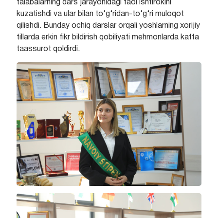
talabalarning dars jarayonidagi faol ishtirokini
kuzatishdi va ular bilan to‘g‘ridan-to‘g‘ri muloqot
qilishdi. Bunday ochiq darslar orqali yoshlarning xorijiy
tillarda erkin fikr bildirish qobiliyati mehmonlarda katta
taassurot qoldirdi.