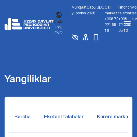
Murojaat
Qabul
SDG
Call
Ishonch
Ko
yuborish
2026
markaz:
telefoni:
qa
+998 72
+998
ku
O'ZB
221 55
72 226
РУС
16
68 10
ENG
Yangiliklar
Barcha
Ekofaol talabalar
Karera markazi