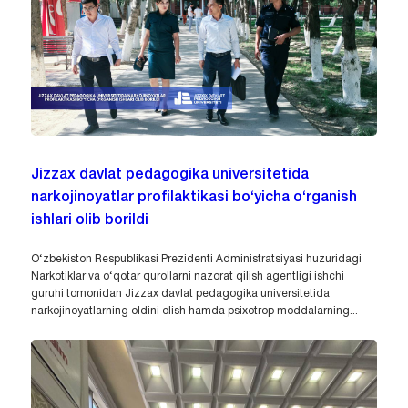
Jizzax davlat pedagogika universitetida
narkojinoyatlar profilaktikasi bo‘yicha o‘rganish
ishlari olib borildi
O‘zbekiston Respublikasi Prezidenti Administratsiyasi huzuridagi
Narkotiklar va o‘qotar qurollarni nazorat qilish agentligi ishchi
guruhi tomonidan Jizzax davlat pedagogika universitetida
narkojinoyatlarning oldini olish hamda psixotrop moddalarning...