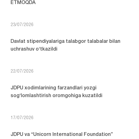
ETMOQDA
23/07/2026
Davlat stipendiyalariga talabgor talabalar bilan
uchrashuv o‘tkazildi
22/07/2026
JDPU xodimlarining farzandlari yozgi
sog‘lomlashtirish oromgohiga kuzatildi
17/07/2026
JDPU va “Unicorn International Foundation”