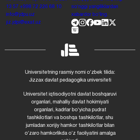
13 57
+998 72 226 68 10
soʻnggi yangiliklardan
info@jdpu.uz
xabardor boʻling.
jiz.jdpi@exat.uz
Universitetning rasmiy nomi oʻzbek tilida:
Jizzax davlat pedagogika universiteti
Universitet iqtisodiyotni davlat boshqaruvi
organlari, mahalliy davlat hokimiyati
organlari, kadrlar boʻyicha pudrat
tashkilotlari va boshqa tashkilotlar, shu
jumladan xorijiy hamkor tashkilotlar bilan
oʻzaro hamkorlikda oʻz faoliyatini amalga