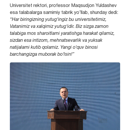
Universitet rektori, professor Maqsudjon Yuldashev
esa talabalarga samimiy tabrik yo‘llab, shunday dedi:
“Har biringizning yutug‘ingiz bu universitetimiz,
Vatanimiz va xalqimiz yutug‘idir. Biz sizga zamon
talabiga mos sharoitlarni yaratishga harakat qilamiz,
sizdan esa intizom, mehnatsevarlik va yuksak
natijalarni kutib qolamiz. Yangi o‘quv binosi
barchangizga muborak bo‘lsin!”