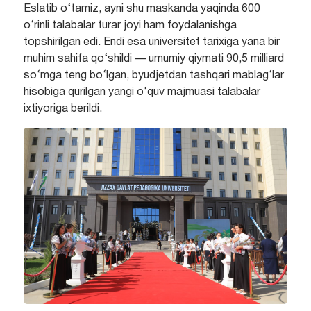
Eslatib o‘tamiz, ayni shu maskanda yaqinda 600
o‘rinli talabalar turar joyi ham foydalanishga
topshirilgan edi. Endi esa universitet tarixiga yana bir
muhim sahifa qo‘shildi — umumiy qiymati 90,5 milliard
so‘mga teng bo‘lgan, byudjetdan tashqari mablag‘lar
hisobiga qurilgan yangi o‘quv majmuasi talabalar
ixtiyoriga berildi.