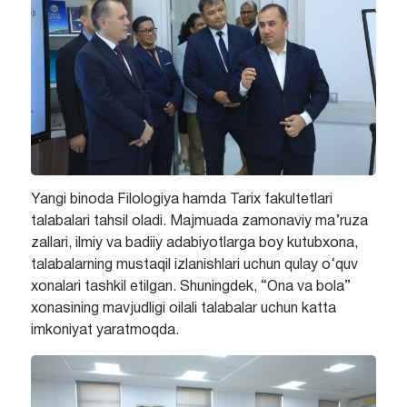
Yangi binoda Filologiya hamda Tarix fakultetlari
talabalari tahsil oladi. Majmuada zamonaviy ma’ruza
zallari, ilmiy va badiiy adabiyotlarga boy kutubxona,
talabalarning mustaqil izlanishlari uchun qulay o‘quv
xonalari tashkil etilgan. Shuningdek, “Ona va bola”
xonasining mavjudligi oilali talabalar uchun katta
imkoniyat yaratmoqda.