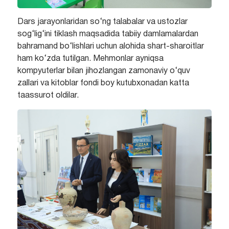
Dars jarayonlaridan so‘ng talabalar va ustozlar
sog‘lig‘ini tiklash maqsadida tabiiy damlamalardan
bahramand bo‘lishlari uchun alohida shart-sharoitlar
ham ko‘zda tutilgan. Mehmonlar ayniqsa
kompyuterlar bilan jihozlangan zamonaviy o‘quv
zallari va kitoblar fondi boy kutubxonadan katta
taassurot oldilar.