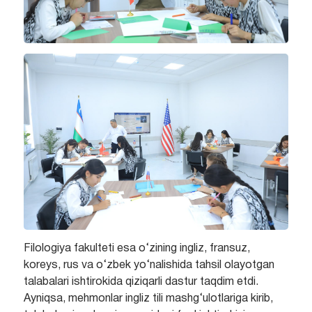
Filologiya fakulteti esa o‘zining ingliz, fransuz,
koreys, rus va o‘zbek yo‘nalishida tahsil olayotgan
talabalari ishtirokida qiziqarli dastur taqdim etdi.
Ayniqsa, mehmonlar ingliz tili mashg‘ulotlariga kirib,