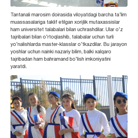
Tantanali marosim doirasida viloyatdagi barcha ta’lim
muassasalariga taklif etilgan xorijlik mutaxassislar
ham universitet talabalari bilan uchrashdilar. Ular o‘z
tajribalari bilan o‘rtoqlashib, talabalar uchun turli
yo‘nalishlarda master-klasslar o‘tkazdilar. Bu jarayon
yoshlar uchun nainki nazariy bilim, balki xalqaro
tajribadan ham bahramand bo‘lish imkoniyatini
yaratdi.