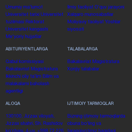
Umumiy maʼlumot
Ilmiy faoliyat
Oʻquv jarayoni
Universitet tarixi
Universitet
Xalqaro munosabatlar
tuzilmasi
Rektorat
Moliyaviy faoliyat
Yoshlar
Universitet kengashi
siyosati
Me'yoriy hujjatlar
ABITURIYENTLARGA
TALABALARGA
Qabul komissiyasi
Bakalavriat
Magistratura
Bakalavriat
Magistratura
Xorijiy talabalar
Ikkinchi oliy taʼlim
Bilim va
malakalarni baholash
agentligi
ALOQA
IJTIMOIY TARMOQLAR
130100. Jizzax viloyati,
Bizning ijtimoiy tarmoqlarda
Jizzax shahri, Sh. Rashidov
obuna boʻling va
koʻchasi, 4-uy.
+998 72 226
taraqqiyotimiz haqidagi