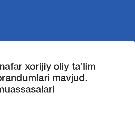
far xorijiy oliy ta’lim
orandumlari mavjud.
 muassasalari