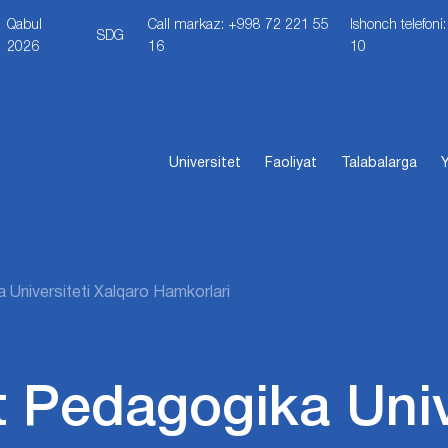
Qabul
Call markaz: +998 72 221 55
Ishonch telefon
SDG
2026
16
10
Universitet
Faoliyat
Talabalarga
Y
 Universiteti Xalqaro Hamkorlari
t Pedagogika Univ