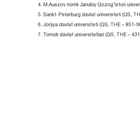
4. M.Auezov nomli Janubiy Qozog’iston univer
5. Sankt-Peterburg davlat universiteti (QS, TH
6. Jorjiya davlat universiteti (QS, THE – 851-9
7. Tomsk davlat universitetlari (QS, THE – 431
8. N.G.Chernishevskiy nomidagi Saratov davlat 
9. Ahmad Yassaviy nomidagi xalqaro Qozoq-Tur
10. Qozon Federal universiteti (QS, THE – 347
11. Al-Farobiy nomli Qozog’iston milliy univers
№
Xorijiy hamkor (OTM,
1
Norwich Institute for language education 
2
Boshqirdiston davlat pedagogika univer