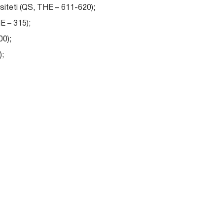
siteti (QS, THE – 611-620);
E – 315);
00);
);
milliy tadqiqot universiteti (QS, THE – 901);
k universiteti (QS, THE – 901);
);
iteti (QS, THE – 230).
 tashkilot, muassasa)
Mamlakat
(Norvich tillar instituti)
Buyuk Britaniya
siteti
Rossiya Federa