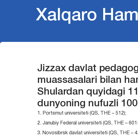
Xalqaro Hamk
Jizzax davlat pedagogik
muassasalari bilan h
Shulardan quyidagi 11 n
dunyoning nufuzli 1000
1. Portsmut universiteti (QS, THE – 512);
2. Janubiy Federal universiteti (QS, THE – 601
3. Novosibrsk davlat universiteti (QS, THE – 4