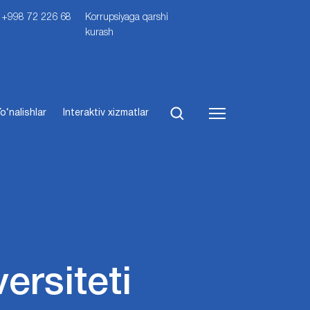
i: +998 72 226 68
Korrupsiyaga qarshi
kurash
o‘nalishlar
Interaktiv xizmatlar
ersiteti