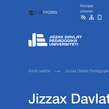
Murojaat
yuborish
O'ZB
РУС
ENG
Bosh sahifa
Jizzax Davlat Pedagogika
Jizzax Davla