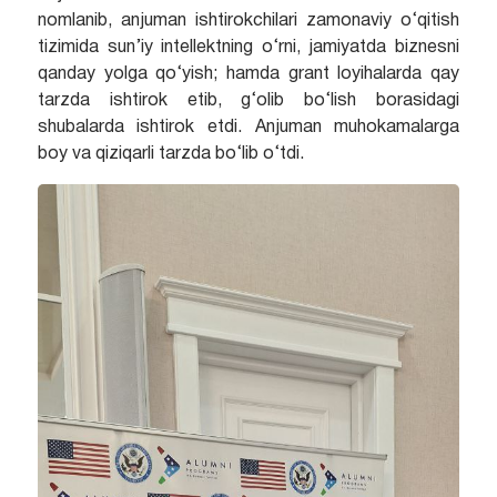
nomlanib, anjuman ishtirokchilari zamonaviy o‘qitish
tizimida sun’iy intellektning o‘rni, jamiyatda biznesni
qanday yolga qo‘yish; hamda grant loyihalarda qay
tarzda ishtirok etib, g‘olib bo‘lish borasidagi
shubalarda ishtirok etdi. Anjuman muhokamalarga
boy va qiziqarli tarzda bo‘lib o‘tdi.