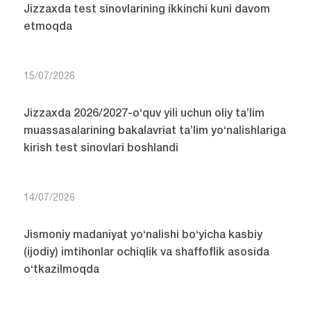
Jizzaxda test sinovlarining ikkinchi kuni davom
etmoqda
15/07/2026
Jizzaxda 2026/2027-o‘quv yili uchun oliy ta’lim
muassasalarining bakalavriat ta’lim yo‘nalishlariga
kirish test sinovlari boshlandi
14/07/2026
Jismoniy madaniyat yo‘nalishi bo‘yicha kasbiy
(ijodiy) imtihonlar ochiqlik va shaffoflik asosida
o‘tkazilmoqda