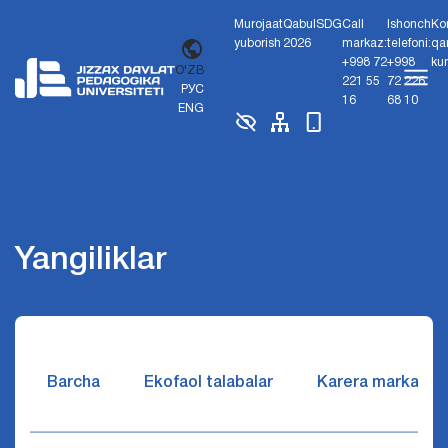
Murojaat
Qabul
SDG
Call
Ishonch
Ko
yuborish
2026
markaz:
telefoni:
qa
+998 72
+998
ku
O'ZB
221 55
72 226
РУС
16
68 10
ENG
Yangiliklar
Barcha
Ekofaol talabalar
Karera markazi