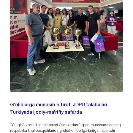
G‘oliblarga munosib e’tirof: JDPU talabalari
Turkiyada ijodiy-ma’rifiy safarda
“Yangi O‘zbekiston talabalari Olimpiadasi” sport musobaqalarining
respublika final bosqichlarida g‘oliblikni qo‘lga kiritgan sportchi