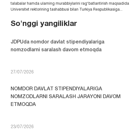
talabalar hamda ularning murabbiylarini rag‘batlantirish maqsadida
Universitet rektorining tashabbusi bilan Turkiya Respublikasiga...
So'nggi yangiliklar
JDPUda nomdor davlat stipendiyalariga
nomzodlarni saralash davom etmoqda
27/07/2026
NOMDOR DAVLAT STIPENDIYALARIGA
NOMZODLARNI SARALASH JARAYONI DAVOM
ETMOQDA
23/07/2026