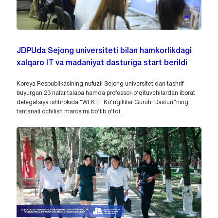
JDPUda Sejong universiteti bilan hamkorlikdagi
xalqaro IT va madaniyat dasturiga start berildi
Koreya Respublikasining nufuzli Sejong universitetidan tashrif
buyurgan 23 nafar talaba hamda professor-o‘qituvchilardan iborat
delegatsiya ishtirokida “WFK IT Ko‘ngillilar Guruhi Dasturi”ning
tantanali ochilish marosimi bo‘lib o‘tdi.