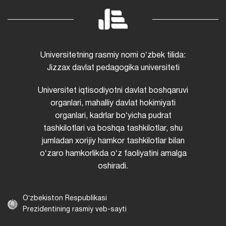
Universitetning rasmiy nomi oʻzbek tilida:
Jizzax davlat pedagogika universiteti
Universitet iqtisodiyotni davlat boshqaruvi
organlari, mahalliy davlat hokimiyati
organlari, kadrlar boʻyicha pudrat
tashkilotlari va boshqa tashkilotlar, shu
jumladan xorijiy hamkor tashkilotlar bilan
oʻzaro hamkorlikda oʻz faoliyatini amalga
oshiradi.
Oʻzbekiston Respublikasi
Prezidentining rasmiy veb-sayti