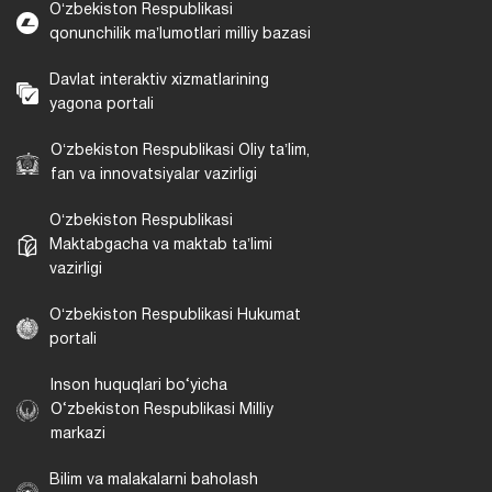
Oʻzbekiston Respublikasi
qonunchilik maʼlumotlari milliy bazasi
Davlat interaktiv xizmatlarining
yagona portali
Oʻzbekiston Respublikasi Oliy taʼlim,
fan va innovatsiyalar vazirligi
Oʻzbekiston Respublikasi
Maktabgacha va maktab taʼlimi
vazirligi
Oʻzbekiston Respublikasi Hukumat
portali
Inson huquqlari bo‘yicha
O‘zbekiston Respublikasi Milliy
markazi
Bilim va malakalarni baholash