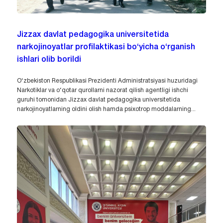
Jizzax davlat pedagogika universitetida
narkojinoyatlar profilaktikasi bo‘yicha o‘rganish
ishlari olib borildi
O‘zbekiston Respublikasi Prezidenti Administratsiyasi huzuridagi
Narkotiklar va o‘qotar qurollarni nazorat qilish agentligi ishchi
guruhi tomonidan Jizzax davlat pedagogika universitetida
narkojinoyatlarning oldini olish hamda psixotrop moddalarning...