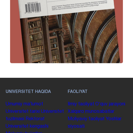
UNIVERSITET HAQIDA
FAOLIYAT
Umumiy maʼlumot
Ilmiy faoliyat
Oʻquv jarayoni
Universitet tarixi
Universitet
Xalqaro munosabatlar
tuzilmasi
Rektorat
Moliyaviy faoliyat
Yoshlar
Universitet kengashi
siyosati