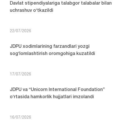
Davlat stipendiyalariga talabgor talabalar bilan
uchrashuv o‘tkazildi
22/07/2026
JDPU xodimlarining farzandlari yozgi
sog‘lomlashtirish oromgohiga kuzatildi
17/07/2026
JDPU va “Unicorn International Foundation”
o‘rtasida hamkorlik hujjatlari imzolandi
16/07/2026