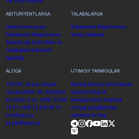
Me'yoriy hujjatlar
ABITURIYENTLARGA
TALABALARGA
Qabul komissiyasi
Bakalavriat
Magistratura
Bakalavriat
Magistratura
Xorijiy talabalar
Ikkinchi oliy taʼlim
Bilim va
malakalarni baholash
agentligi
ALOQA
IJTIMOIY TARMOQLAR
130100. Jizzax viloyati,
Bizning ijtimoiy tarmoqlarda
Jizzax shahri, Sh. Rashidov
obuna boʻling va
koʻchasi, 4-uy.
+998 72 226
taraqqiyotimiz haqidagi
13 57
+998 72 226 68 10
soʻnggi yangiliklardan
info@jdpu.uz
xabardor boʻling.
jiz.jdpi@exat.uz