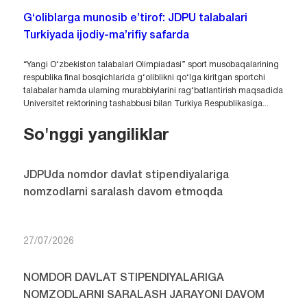
G‘oliblarga munosib e’tirof: JDPU talabalari
Turkiyada ijodiy-ma’rifiy safarda
“Yangi O‘zbekiston talabalari Olimpiadasi” sport musobaqalarining
respublika final bosqichlarida g‘oliblikni qo‘lga kiritgan sportchi
talabalar hamda ularning murabbiylarini rag‘batlantirish maqsadida
Universitet rektorining tashabbusi bilan Turkiya Respublikasiga...
So'nggi yangiliklar
JDPUda nomdor davlat stipendiyalariga
nomzodlarni saralash davom etmoqda
27/07/2026
NOMDOR DAVLAT STIPENDIYALARIGA
NOMZODLARNI SARALASH JARAYONI DAVOM