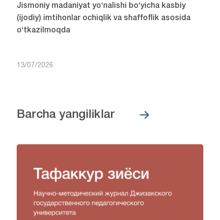
Jismoniy madaniyat yo‘nalishi bo‘yicha kasbiy
(ijodiy) imtihonlar ochiqlik va shaffoflik asosida
o‘tkazilmoqda
13/07/2026
Barcha yangiliklar