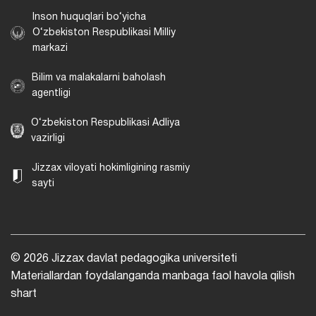
Inson huquqlari bo‘yicha
O‘zbekiston Respublikasi Milliy
markazi
Bilim va malakalarni baholash
agentligi
O‘zbekiston Respublikasi Adliya
vazirligi
Jizzax viloyati hokimligining rasmiy
sayti
© 2026 Jizzax davlat pedagogika universiteti
Materiallardan foydalanganda manbaga faol havola qilish
shart