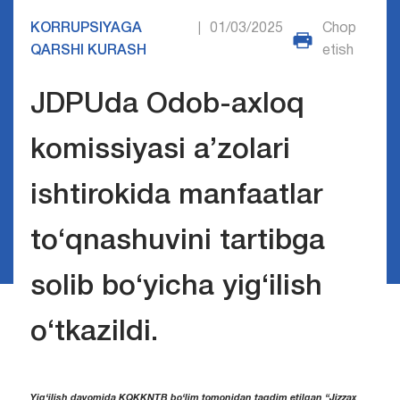
KORRUPSIYAGA
01/03/2025
Chop
|
QARSHI KURASH
etish
JDPUda Odob-axloq
komissiyasi a’zolari
ishtirokida manfaatlar
to‘qnashuvini tartibga
solib bo‘yicha yig‘ilish
o‘tkazildi.
Yig‘ilish davomida KQKKNTB bo‘lim tomonidan taqdim etilgan “Jizzax