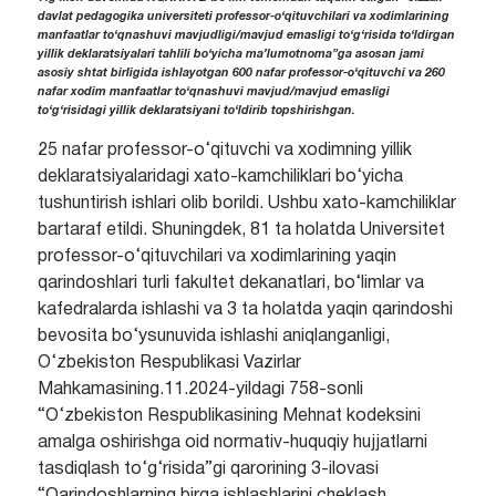
davlat pedagogika universiteti professor-o‘qituvchilari va xodimlarining
manfaatlar to‘qnashuvi mavjudligi/mavjud emasligi to‘g‘risida to‘ldirgan
yillik deklaratsiyalari tahlili bo‘yicha ma’lumotnoma”ga asosan jami
asosiy shtat birligida ishlayotgan 600 nafar professor-o‘qituvchi va 260
nafar xodim manfaatlar to‘qnashuvi mavjud/mavjud emasligi
to‘g‘risidagi yillik deklaratsiyani to‘ldirib topshirishgan.
25 nafar professor-o‘qituvchi va xodimning yillik
deklaratsiyalaridagi xato-kamchiliklari bo‘yicha
tushuntirish ishlari olib borildi. Ushbu xato-kamchiliklar
bartaraf etildi. Shuningdek, 81 ta holatda Universitet
professor-o‘qituvchilari va xodimlarining yaqin
qarindoshlari turli fakultet dekanatlari, bo‘limlar va
kafedralarda ishlashi va 3 ta holatda yaqin qarindoshi
bevosita bo‘ysunuvida ishlashi aniqlanganligi,
O‘zbekiston Respublikasi Vazirlar
Mahkamasining.11.2024-yildagi 758-sonli
“O‘zbekiston Respublikasining Mehnat kodeksini
amalga oshirishga oid normativ-huquqiy hujjatlarni
tasdiqlash to‘g‘risida”gi qarorining 3-ilovasi