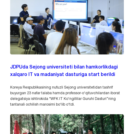
JDPUda Sejong universiteti bilan hamkorlikdagi
xalqaro IT va madaniyat dasturiga start berildi
Koreya Respublikasining nufuzli Sejong universitetidan tashrif
buyurgan 23 nafar talaba hamda professor-o‘qituvchilardan iborat
delegatsiya ishtirokida “WFK IT Ko‘ngillilar Guruhi Dasturi”ning
tantanali ochilish marosimi bo‘lib o‘tdi.