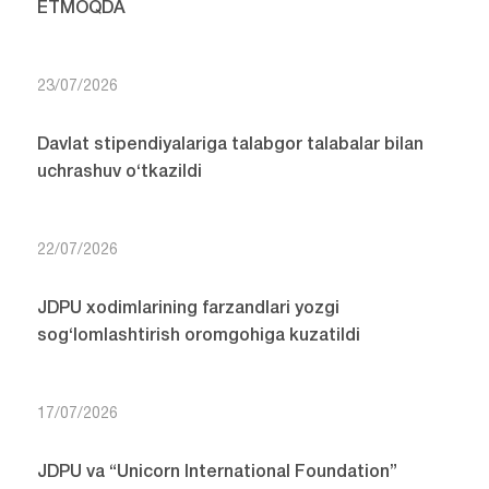
ETMOQDA
23/07/2026
Davlat stipendiyalariga talabgor talabalar bilan
uchrashuv o‘tkazildi
22/07/2026
JDPU xodimlarining farzandlari yozgi
sog‘lomlashtirish oromgohiga kuzatildi
17/07/2026
JDPU va “Unicorn International Foundation”