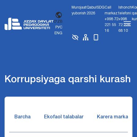
Murojaat
Qabul
SDG
Call
Ishonch
Ko
yuborish
2026
markaz:
telefoni:
qa
+998 72
+998
ku
O'ZB
221 55
72 226
РУС
16
68 10
ENG
Korrupsiyaga qarshi kurash
Barcha
Ekofaol talabalar
Karera markazi