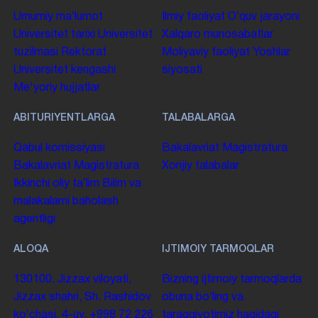
Umumiy maʼlumot
Ilmiy faoliyat
Oʻquv jarayoni
Universitet tarixi
Universitet
Xalqaro munosabatlar
tuzilmasi
Rektorat
Moliyaviy faoliyat
Yoshlar
Universitet kengashi
siyosati
Me'yoriy hujjatlar
ABITURIYENTLARGA
TALABALARGA
Qabul komissiyasi
Bakalavriat
Magistratura
Bakalavriat
Magistratura
Xorijiy talabalar
Ikkinchi oliy taʼlim
Bilim va
malakalarni baholash
agentligi
ALOQA
IJTIMOIY TARMOQLAR
130100. Jizzax viloyati,
Bizning ijtimoiy tarmoqlarda
Jizzax shahri, Sh. Rashidov
obuna boʻling va
koʻchasi, 4-uy.
+998 72 226
taraqqiyotimiz haqidagi