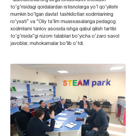
“Qarindoshlarning birga ishlashlarini cheklash
to‘g‘risidagi qoidalardan istisnolarga yo‘l qo‘yilishi
mumkin bo‘lgan davlat tashkilotlari xodimlarining
ro‘yxati” va “Oliy ta’lim muassasalariga pedagog
xodimlarni tanlov asosida ishga qabul qilish tartibi
to‘g‘risida”gi nizom talablari bo‘yicha o‘zaro savol
javoblar, muhokamalar bo‘lib o‘tdi.