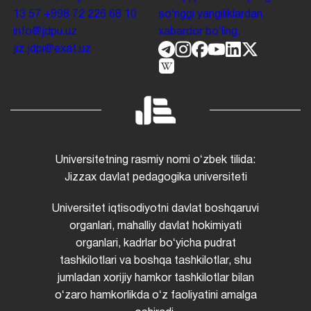
13 57
+998 72 226 68 10
soʻnggi yangiliklardan
info@jdpu.uz
xabardor boʻling.
jiz.jdpi@exat.uz
Universitetning rasmiy nomi oʻzbek tilida:
Jizzax davlat pedagogika universiteti
Universitet iqtisodiyotni davlat boshqaruvi
organlari, mahalliy davlat hokimiyati
organlari, kadrlar boʻyicha pudrat
tashkilotlari va boshqa tashkilotlar, shu
jumladan xorijiy hamkor tashkilotlar bilan
oʻzaro hamkorlikda oʻz faoliyatini amalga