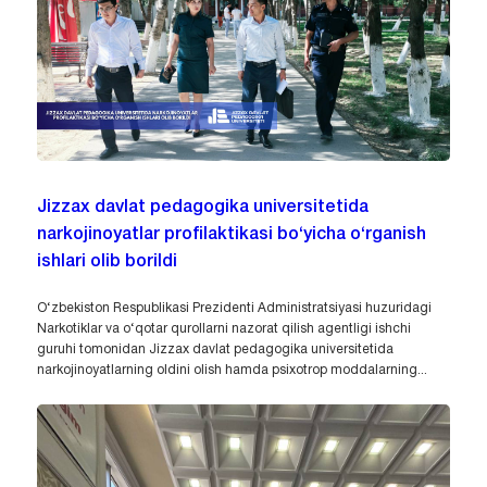
Jizzax davlat pedagogika universitetida
narkojinoyatlar profilaktikasi bo‘yicha o‘rganish
ishlari olib borildi
O‘zbekiston Respublikasi Prezidenti Administratsiyasi huzuridagi
Narkotiklar va o‘qotar qurollarni nazorat qilish agentligi ishchi
guruhi tomonidan Jizzax davlat pedagogika universitetida
narkojinoyatlarning oldini olish hamda psixotrop moddalarning...