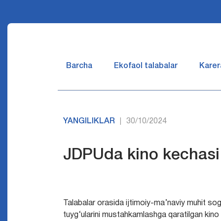
Barcha
Ekofaol talabalar
Karer
YANGILIKLAR
30/10/2024
|
JDPUda kino kechasi o
Talabalar orasida ijtimoiy-ma’naviy muhit sog‘l
tuyg‘ularini mustahkamlashga qaratilgan kino