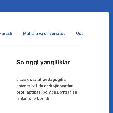
 kurash
Mahalla va universitet
Ustozlar suhbatin 
So'nggi yangiliklar
Jizzax davlat pedagogika
universitetida narkojinoyatlar
profilaktikasi bo‘yicha o‘rganish
ishlari olib borildi