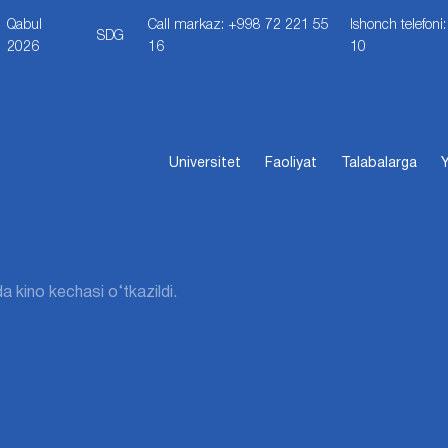
Qabul
Call markaz: +998 72 221 55
Ishonch telefon
SDG
2026
16
10
Universitet
Faoliyat
Talabalarga
Y
 kino kechasi o‘tkazildi.