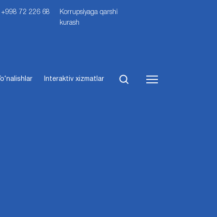
i: +998 72 226 68
Korrupsiyaga qarshi
kurash
o‘nalishlar
Interaktiv xizmatlar