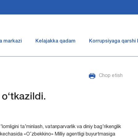
a markazi
Kelajakka qadam
Korrupsiyaga qarshi
Chop etish
‘tkazildi.
omligini ta’minlash, vatanparvarlik va diniy bag‘rikenglik
 kechasida «O‘zbekkino» Milliy agentligi buyurtmasiga