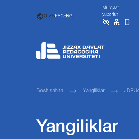
Murojaat
yuborish
O'ZB
РУС
ENG
Bosh sahifa
Yangiliklar
JDPUda
Yangiliklar