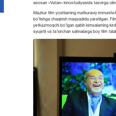
asosan «Vatan» kinostudiyasida tasvirga oling
Mazkur film yoshlarning mafkuraviy immuniteti
bo‘lishga chaqirish maqsadida yaratilgan. Fil
yetkazmoqchi bo‘lgan qabih kimsalarning kirdik
syujetli va ta’sirchan sahnalarga boy film ta