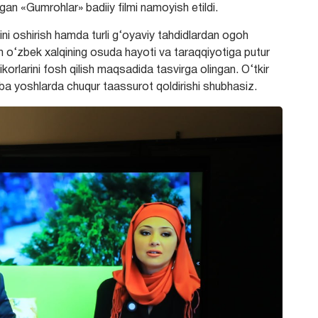
an «Gumrohlar» badiiy filmi namoyish etildi.
ni oshirish hamda turli g‘oyaviy tahdidlardan ogoh
m o‘zbek xalqining osuda hayoti va taraqqiyotiga putur
orlarini fosh qilish maqsadida tasvirga olingan. O‘tkir
laba yoshlarda chuqur taassurot qoldirishi shubhasiz.