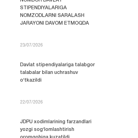
NOMDOR DAVLAT
STIPENDIYALARIGA
NOMZODLARNI SARALASH
JARAYONI DAVOM ETMOQDA
23/07/2026
Davlat stipendiyalariga talabgor
talabalar bilan uchrashuv
o‘tkazildi
22/07/2026
JDPU xodimlarining farzandlari
yozgi sog‘lomlashtirish
oromgohiga kuzatildi