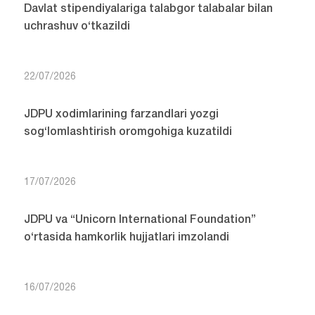
Davlat stipendiyalariga talabgor talabalar bilan
uchrashuv o‘tkazildi
22/07/2026
JDPU xodimlarining farzandlari yozgi
sog‘lomlashtirish oromgohiga kuzatildi
17/07/2026
JDPU va “Unicorn International Foundation”
o‘rtasida hamkorlik hujjatlari imzolandi
16/07/2026