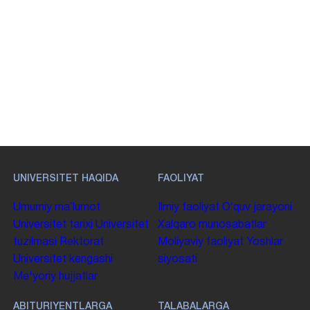
UNIVERSITET HAQIDA
FAOLIYAT
Umumiy maʼlumot
Ilmiy faoliyat
Oʻquv jarayoni
Universitet tarixi
Universitet
Xalqaro munosabatlar
tuzilmasi
Rektorat
Moliyaviy faoliyat
Yoshlar
Universitet kengashi
siyosati
Me'yoriy hujjatlar
ABITURIYENTLARGA
TALABALARGA