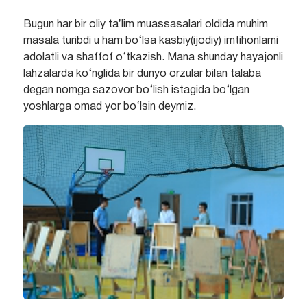
Bugun har bir oliy taʼlim muassasalari oldida muhim
masala turibdi u ham bo‘lsa kasbiy(ijodiy) imtihonlarni
adolatli va shaffof o‘tkazish. Mana shunday hayajonli
lahzalarda ko‘nglida bir dunyo orzular bilan talaba
degan nomga sazovor bo‘lish istagida bo‘lgan
yoshlarga omad yor bo‘lsin deymiz.