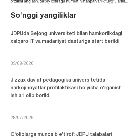
o‘zlikni anglash, tarixiy xotiraga hurmat, vatanparvarlik tuyg‘ularini...
So'nggi yangiliklar
JDPUda Sejong universiteti bilan hamkorlikdagi
xalqaro IT va madaniyat dasturiga start berildi
03/08/2026
Jizzax davlat pedagogika universitetida
narkojinoyatlar profilaktikasi bo‘yicha o‘rganish
ishlari olib borildi
28/07/2026
G‘oliblarga munosib e’tirof: JDPU talabalari