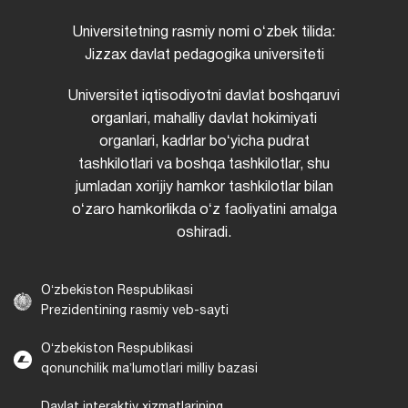
Universitetning rasmiy nomi oʻzbek tilida:
Jizzax davlat pedagogika universiteti
Universitet iqtisodiyotni davlat boshqaruvi
organlari, mahalliy davlat hokimiyati
organlari, kadrlar boʻyicha pudrat
tashkilotlari va boshqa tashkilotlar, shu
jumladan xorijiy hamkor tashkilotlar bilan
oʻzaro hamkorlikda oʻz faoliyatini amalga
oshiradi.
Oʻzbekiston Respublikasi
Prezidentining rasmiy veb-sayti
Oʻzbekiston Respublikasi
qonunchilik maʼlumotlari milliy bazasi
Davlat interaktiv xizmatlarining