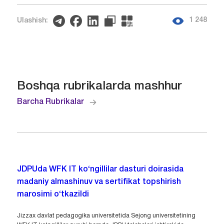
1 248
Ulashish:
Boshqa rubrikalarda mashhur
Barcha Rubrikalar
JDPUda WFK IT ko‘ngillilar dasturi doirasida
madaniy almashinuv va sertifikat topshirish
marosimi o‘tkazildi
Jizzax davlat pedagogika universitetida Sejong universitetining