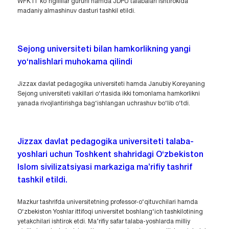
WFK IT ko‘ngillilar guruhi hamda JDPU talabalari ishtirokida
madaniy almashinuv dasturi tashkil etildi.
Sejong universiteti bilan hamkorlikning yangi
yo‘nalishlari muhokama qilindi
Jizzax davlat pedagogika universiteti hamda Janubiy Koreyaning
Sejong universiteti vakillari o‘rtasida ikki tomonlama hamkorlikni
yanada rivojlantirishga bag‘ishlangan uchrashuv bo‘lib o‘tdi.
Jizzax davlat pedagogika universiteti talaba-
yoshlari uchun Toshkent shahridagi O‘zbekiston
Islom sivilizatsiyasi markaziga ma’rifiy tashrif
tashkil etildi.
Mazkur tashrifda universitetning professor-o‘qituvchilari hamda
O‘zbekiston Yoshlar ittifoqi universitet boshlang‘ich tashkilotining
yetakchilari ishtirok etdi. Ma’rifiy safar talaba-yoshlarda milliy