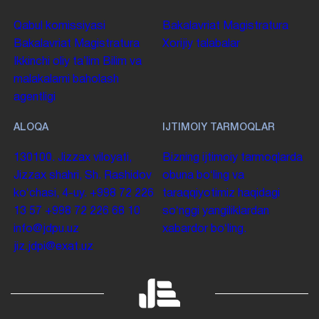
Qabul komissiyasi
Bakalavriat
Magistratura
Bakalavriat
Magistratura
Xorijiy talabalar
Ikkinchi oliy taʼlim
Bilim va
malakalarni baholash
agentligi
ALOQA
IJTIMOIY TARMOQLAR
130100. Jizzax viloyati,
Bizning ijtimoiy tarmoqlarda
Jizzax shahri, Sh. Rashidov
obuna boʻling va
koʻchasi, 4-uy.
+998 72 226
taraqqiyotimiz haqidagi
13 57
+998 72 226 68 10
soʻnggi yangiliklardan
info@jdpu.uz
xabardor boʻling.
jiz.jdpi@exat.uz