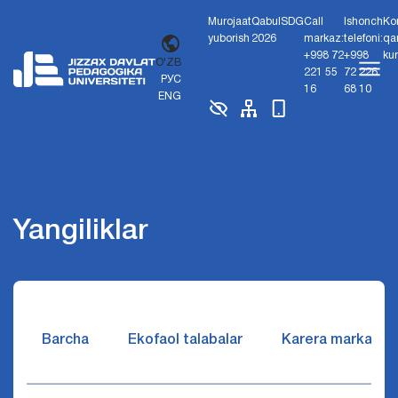
Murojaat
Qabul
SDG
Call
Ishonch
Ko
yuborish
2026
markaz:
telefoni:
qa
+998 72
+998
ku
O'ZB
221 55
72 226
РУС
16
68 10
ENG
Yangiliklar
Barcha
Ekofaol talabalar
Karera markazi