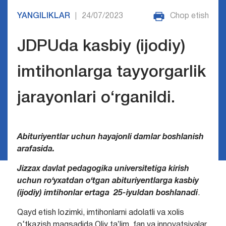
YANGILIKLAR
24/07/2023
Chop etish
|
JDPUda kasbiy (ijodiy)
imtihonlarga tayyorgarlik
jarayonlari o‘rganildi.
Abituriyentlar uchun hayajonli damlar boshlanish
arafasida.
Jizzax davlat pedagogika universitetiga kirish
uchun ro‘yxatdan o‘tgan abituriyentlarga kasbiy
(ijodiy) imtihonlar ertaga 25-iyuldan boshlanadi
.
Qayd etish lozimki, imtihonlarni adolatli va xolis
o‘tkazish maqsadida Oliy taʼlim, fan va innovatsiyalar