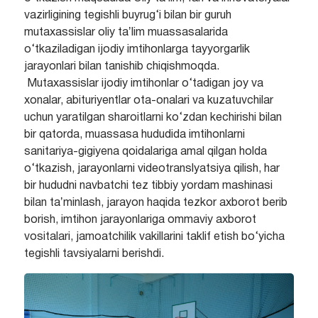
vazirligining tegishli buyrug‘i bilan bir guruh
mutaxassislar oliy taʼlim muassasalarida
o‘tkaziladigan ijodiy imtihonlarga tayyorgarlik
jarayonlari bilan tanishib chiqishmoqda.
Mutaxassislar ijodiy imtihonlar o‘tadigan joy va
xonalar, abituriyentlar ota-onalari va kuzatuvchilar
uchun yaratilgan sharoitlarni ko‘zdan kechirishi bilan
bir qatorda, muassasa hududida imtihonlarni
sanitariya-gigiyena qoidalariga amal qilgan holda
o‘tkazish, jarayonlarni videotranslyatsiya qilish, har
bir hududni navbatchi tez tibbiy yordam mashinasi
bilan taʼminlash, jarayon haqida tezkor axborot berib
borish, imtihon jarayonlariga ommaviy axborot
vositalari, jamoatchilik vakillarini taklif etish bo‘yicha
tegishli tavsiyalarni berishdi.