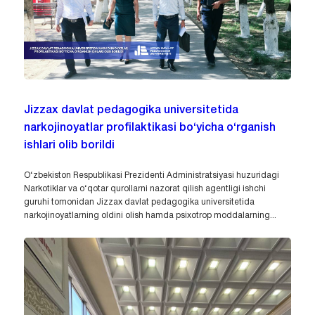
Jizzax davlat pedagogika universitetida
narkojinoyatlar profilaktikasi bo‘yicha o‘rganish
ishlari olib borildi
O‘zbekiston Respublikasi Prezidenti Administratsiyasi huzuridagi
Narkotiklar va o‘qotar qurollarni nazorat qilish agentligi ishchi
guruhi tomonidan Jizzax davlat pedagogika universitetida
narkojinoyatlarning oldini olish hamda psixotrop moddalarning...