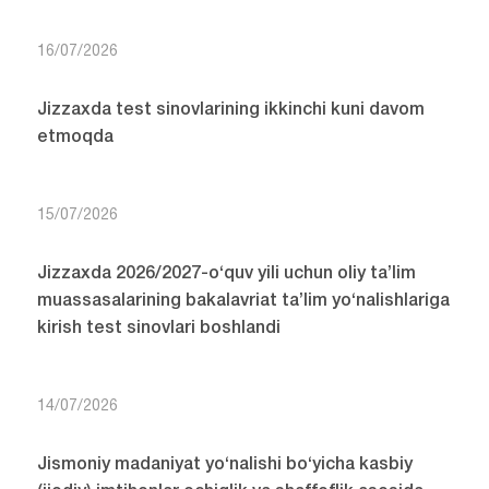
16/07/2026
Jizzaxda test sinovlarining ikkinchi kuni davom
etmoqda
15/07/2026
Jizzaxda 2026/2027-o‘quv yili uchun oliy ta’lim
muassasalarining bakalavriat ta’lim yo‘nalishlariga
kirish test sinovlari boshlandi
14/07/2026
Jismoniy madaniyat yo‘nalishi bo‘yicha kasbiy