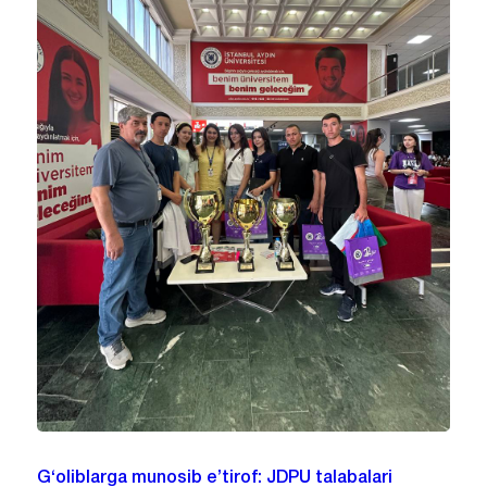
G‘oliblarga munosib e’tirof: JDPU talabalari