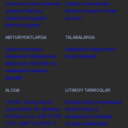
Universitet tarixi
Universitet
Xalqaro munosabatlar
tuzilmasi
Rektorat
Moliyaviy faoliyat
Yoshlar
Universitet kengashi
siyosati
Me'yoriy hujjatlar
ABITURIYENTLARGA
TALABALARGA
Qabul komissiyasi
Bakalavriat
Magistratura
Bakalavriat
Magistratura
Xorijiy talabalar
Ikkinchi oliy taʼlim
Bilim va
malakalarni baholash
agentligi
ALOQA
IJTIMOIY TARMOQLAR
130100. Jizzax viloyati,
Bizning ijtimoiy tarmoqlarda
Jizzax shahri, Sh. Rashidov
obuna boʻling va
koʻchasi, 4-uy.
+998 72 226
taraqqiyotimiz haqidagi
13 57
+998 72 226 68 10
soʻnggi yangiliklardan