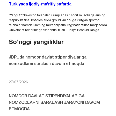
Turkiyada ijodiy-ma’rifiy safarda
“Yangi O‘zbekiston talabalari Olimpiadasi” sport musobaqalarining
respublika final bosqichlarida g‘oliblikni qo‘lga kiritgan sportchi
talabalar hamda ularning murabbiylarini rag‘batlantirish maqsadida
Universitet rektorining tashabbusi bilan Turkiya Respublikasiga...
So'nggi yangiliklar
JDPUda nomdor davlat stipendiyalariga
nomzodlarni saralash davom etmoqda
27/07/2026
NOMDOR DAVLAT STIPENDIYALARIGA
NOMZODLARNI SARALASH JARAYONI DAVOM
ETMOQDA