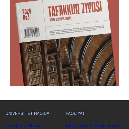
UNIVERSITET HAQIDA
FAOLIYAT
Umumiy maʼlumot
Ilmiy faoliyat
Oʻquv jarayoni