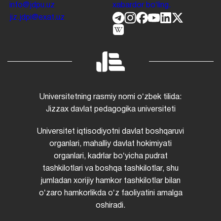
info@jdpu.uz
xabardor boʻling.
jiz.jdpi@exat.uz
Universitetning rasmiy nomi oʻzbek tilida:
Jizzax davlat pedagogika universiteti
Universitet iqtisodiyotni davlat boshqaruvi
organlari, mahalliy davlat hokimiyati
organlari, kadrlar boʻyicha pudrat
tashkilotlari va boshqa tashkilotlar, shu
jumladan xorijiy hamkor tashkilotlar bilan
oʻzaro hamkorlikda oʻz faoliyatini amalga
oshiradi.