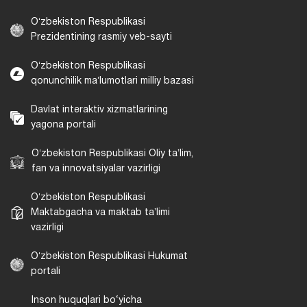
Oʻzbekiston Respublikasi
Prezidentining rasmiy veb-sayti
Oʻzbekiston Respublikasi
qonunchilik maʼlumotlari milliy bazasi
Davlat interaktiv xizmatlarining
yagona portali
Oʻzbekiston Respublikasi Oliy taʼlim,
fan va innovatsiyalar vazirligi
Oʻzbekiston Respublikasi
Maktabgacha va maktab taʼlimi
vazirligi
Oʻzbekiston Respublikasi Hukumat
portali
Inson huquqlari bo‘yicha