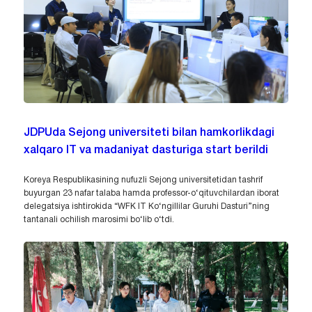
JDPUda Sejong universiteti bilan hamkorlikdagi
xalqaro IT va madaniyat dasturiga start berildi
Koreya Respublikasining nufuzli Sejong universitetidan tashrif
buyurgan 23 nafar talaba hamda professor-o‘qituvchilardan iborat
delegatsiya ishtirokida “WFK IT Ko‘ngillilar Guruhi Dasturi”ning
tantanali ochilish marosimi bo‘lib o‘tdi.