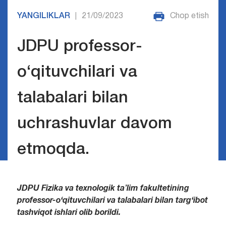
YANGILIKLAR
21/09/2023
Chop etish
|
JDPU professor-
o‘qituvchilari va
talabalari bilan
uchrashuvlar davom
etmoqda.
JDPU Fizika va texnologik taʼlim fakultetining
professor-o‘qituvchilari va talabalari bilan targ‘ibot
tashviqot ishlari olib borildi.