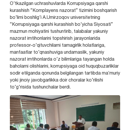
O‘tkazilgan uchrashuvlarda Korrupsiyaga qarshi
kurashish “Komplayens nazorat” tizimini boshqarish
bo‘limi boshlig‘i A.Umirzoqov universitetning
“Korrupsiyaga qarshi kurashish bo‘yicha Siyosati”
mazmun mohiyatini tushuntirib, talabalar yakuniy
nazorat imtihonlarini topshirish jarayonlarida
professor-o‘qituvchilarni tamagirlik holatlariga,
manfaatlar to‘qnashuviga undamaslik, yakuniy
nazorat imtihonlarda o‘z bilimlariga tayangan holda
baholarni olishlarini, korrupsiyaga oid huquqbuzarliklar
sodir etilganda qonunda belgilangan tartibda maʼmuriy
yoki jinoiy javobgarlikka doir choralar ko‘rilishi
to‘g‘risida tushunchalar berdi.