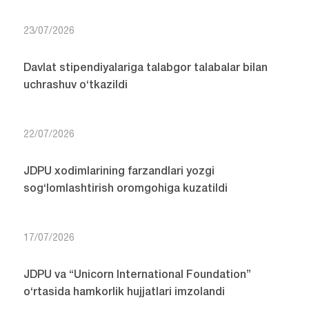
23/07/2026
Davlat stipendiyalariga talabgor talabalar bilan
uchrashuv o‘tkazildi
22/07/2026
JDPU xodimlarining farzandlari yozgi
sog‘lomlashtirish oromgohiga kuzatildi
17/07/2026
JDPU va “Unicorn International Foundation”
o‘rtasida hamkorlik hujjatlari imzolandi