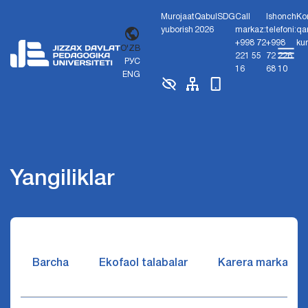
Murojaat
Qabul
SDG
Call
Ishonch
Ko
yuborish
2026
markaz:
telefoni:
qa
+998 72
+998
ku
O'ZB
221 55
72 226
РУС
16
68 10
ENG
Yangiliklar
Barcha
Ekofaol talabalar
Karera markazi