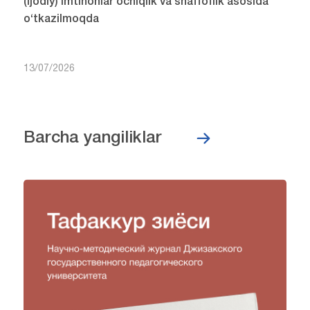
(ijodiy) imtihonlar ochiqlik va shaffoflik asosida
o‘tkazilmoqda
13/07/2026
Barcha yangiliklar