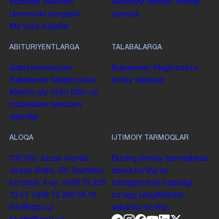
tuzilmasi
Rektorat
Moliyaviy faoliyat
Yoshlar
Universitet kengashi
siyosati
Me'yoriy hujjatlar
ABITURIYENTLARGA
TALABALARGA
Qabul komissiyasi
Bakalavriat
Magistratura
Bakalavriat
Magistratura
Xorijiy talabalar
Ikkinchi oliy taʼlim
Bilim va
malakalarni baholash
agentligi
ALOQA
IJTIMOIY TARMOQLAR
130100. Jizzax viloyati,
Bizning ijtimoiy tarmoqlarda
Jizzax shahri, Sh. Rashidov
obuna boʻling va
koʻchasi, 4-uy.
+998 72 226
taraqqiyotimiz haqidagi
13 57
+998 72 226 68 10
soʻnggi yangiliklardan
info@jdpu.uz
xabardor boʻling.