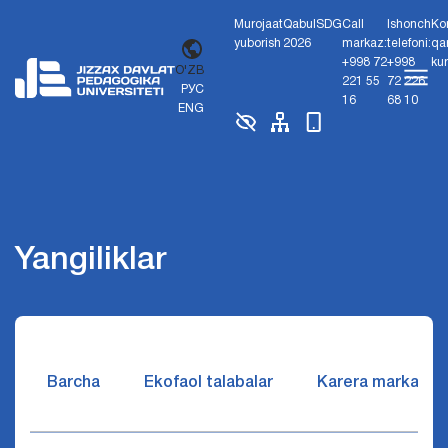
Murojaat
Qabul
SDG
Call
Ishonch
Ko
yuborish
2026
markaz:
telefoni:
qa
+998 72
+998
ku
O'ZB
221 55
72 226
РУС
16
68 10
ENG
Yangiliklar
Barcha
Ekofaol talabalar
Karera markazi