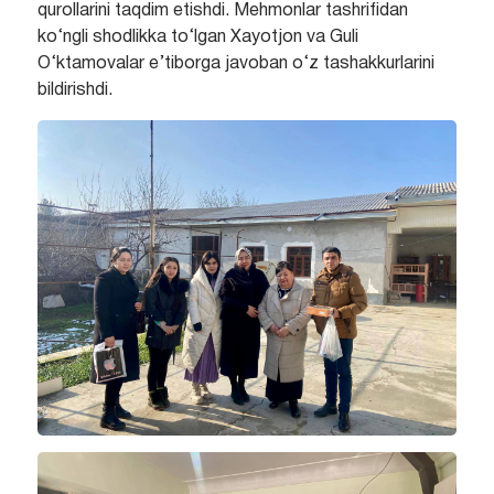
qurollarini taqdim etishdi. Mehmonlar tashrifidan
ko‘ngli shodlikka to‘lgan Xayotjon va Guli
O‘ktamovalar e’tiborga javoban o‘z tashakkurlarini
bildirishdi.