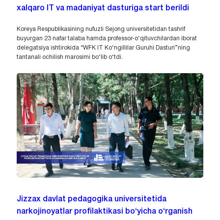
xalqaro IT va madaniyat dasturiga start berildi
Koreya Respublikasining nufuzli Sejong universitetidan tashrif
buyurgan 23 nafar talaba hamda professor-o‘qituvchilardan iborat
delegatsiya ishtirokida “WFK IT Ko‘ngillilar Guruhi Dasturi”ning
tantanali ochilish marosimi bo‘lib o‘tdi.
Jizzax davlat pedagogika universitetida
narkojinoyatlar profilaktikasi bo‘yicha o‘rganish