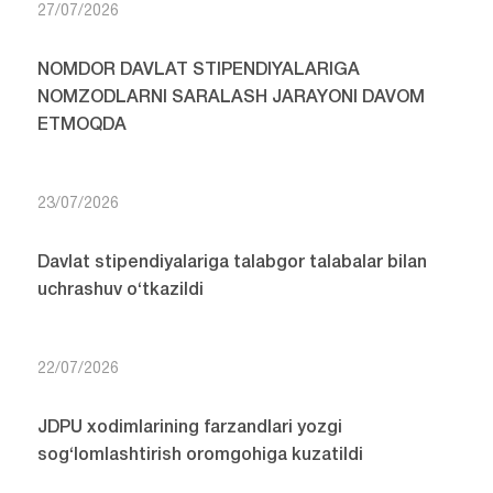
27/07/2026
NOMDOR DAVLAT STIPENDIYALARIGA
NOMZODLARNI SARALASH JARAYONI DAVOM
ETMOQDA
23/07/2026
Davlat stipendiyalariga talabgor talabalar bilan
uchrashuv o‘tkazildi
22/07/2026
JDPU xodimlarining farzandlari yozgi
sog‘lomlashtirish oromgohiga kuzatildi