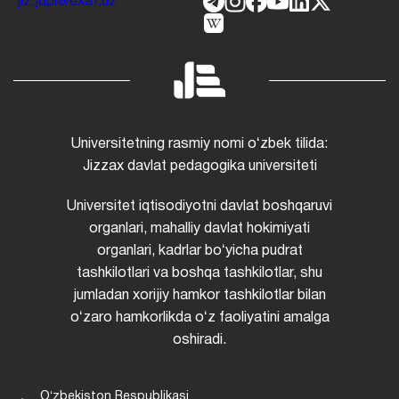
jiz.jdpi@exat.uz
Universitetning rasmiy nomi oʻzbek tilida:
Jizzax davlat pedagogika universiteti
Universitet iqtisodiyotni davlat boshqaruvi
organlari, mahalliy davlat hokimiyati
organlari, kadrlar boʻyicha pudrat
tashkilotlari va boshqa tashkilotlar, shu
jumladan xorijiy hamkor tashkilotlar bilan
oʻzaro hamkorlikda oʻz faoliyatini amalga
oshiradi.
Oʻzbekiston Respublikasi