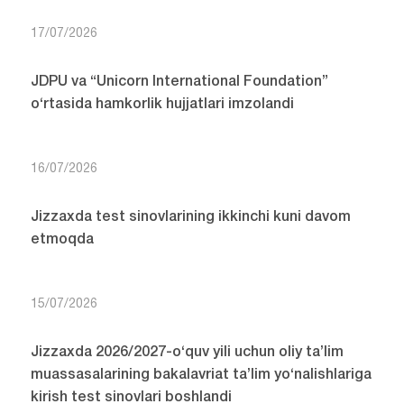
17/07/2026
JDPU va “Unicorn International Foundation”
o‘rtasida hamkorlik hujjatlari imzolandi
16/07/2026
Jizzaxda test sinovlarining ikkinchi kuni davom
etmoqda
15/07/2026
Jizzaxda 2026/2027-o‘quv yili uchun oliy ta’lim
muassasalarining bakalavriat ta’lim yo‘nalishlariga
kirish test sinovlari boshlandi