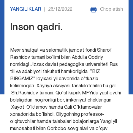
YANGILIKLAR
26/12/2022
Chop etish
|
Inson qadri.
Mexr shafqat va salomatlik jamoat fondi Sharof
Rashidov tumani bo‘limi bilan Abdulla Qodiriy
nomidagi Jizzax davlat pedagogika universiteti Rus
tili va adabiyoti fakulteti hamkorligida “BIZ
BIRGAMIZ” loyixasi yil davomida o‘tkazib
kelinmoqda.
Xayriya aksiyasi tashkilotchilari bu gal
Sh.Rashidov tumani, Qo‘shkuprik MFYida yashovchi
bolaligidan nogironligi bor, imkoniyat cheklangan
Xayot O‘ktamov hamda Guli O‘ktamovalar
xonadonida bo‘lishdi. Oliygohning professor-
o‘qituvchilar hamda talabalari bolajonlarga Yangi yil
munosabati bilan Qorbobo sovg‘alari va o‘quv