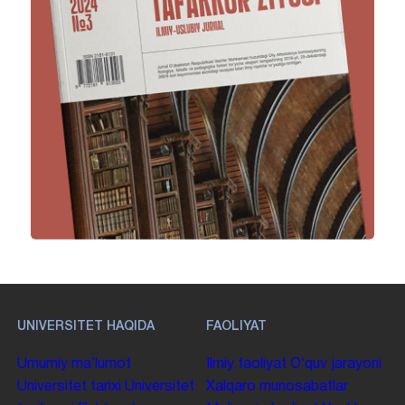
UNIVERSITET HAQIDA
FAOLIYAT
Umumiy maʼlumot
Ilmiy faoliyat
Oʻquv jarayoni
Universitet tarixi
Universitet
Xalqaro munosabatlar