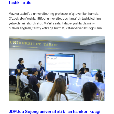
tashkil etildi.
Mazkur tashrifda universitetning professor-o‘qituvchilari hamda
O‘zbekiston Yoshlar ittifoqi universitet boshlang‘ich tashkilotining
yetakchilari ishtirok etdi. Ma’rifiy safar talaba-yoshlarda milliy
o‘zlikni anglash, tarixiy xotiraga hurmat, vatanparvarlik tuyg‘ularini...
JDPUda Sejong universiteti bilan hamkorlikdagi