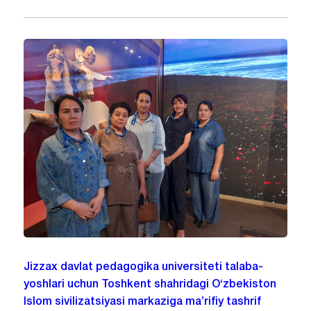
Jizzax davlat pedagogika universiteti talaba-
yoshlari uchun Toshkent shahridagi O‘zbekiston
Islom sivilizatsiyasi markaziga ma’rifiy tashrif