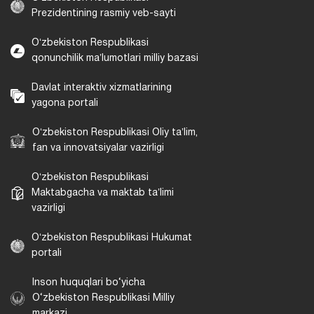
Prezidentining rasmiy veb-sayti
Oʻzbekiston Respublikasi
qonunchilik maʼlumotlari milliy bazasi
Davlat interaktiv xizmatlarining
yagona portali
Oʻzbekiston Respublikasi Oliy taʼlim,
fan va innovatsiyalar vazirligi
Oʻzbekiston Respublikasi
Maktabgacha va maktab taʼlimi
vazirligi
Oʻzbekiston Respublikasi Hukumat
portali
Inson huquqlari bo‘yicha
O‘zbekiston Respublikasi Milliy
markazi