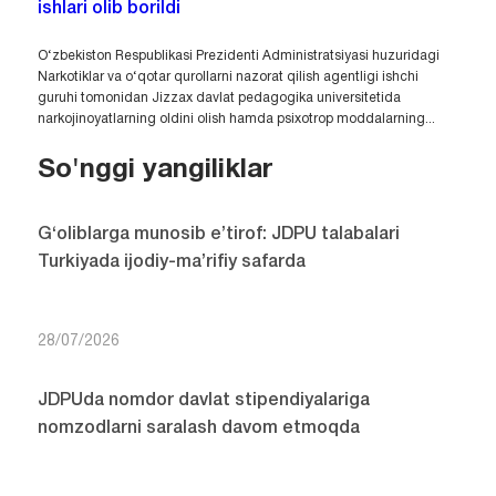
ishlari olib borildi
O‘zbekiston Respublikasi Prezidenti Administratsiyasi huzuridagi
Narkotiklar va o‘qotar qurollarni nazorat qilish agentligi ishchi
guruhi tomonidan Jizzax davlat pedagogika universitetida
narkojinoyatlarning oldini olish hamda psixotrop moddalarning...
So'nggi yangiliklar
G‘oliblarga munosib e’tirof: JDPU talabalari
Turkiyada ijodiy-ma’rifiy safarda
28/07/2026
JDPUda nomdor davlat stipendiyalariga
nomzodlarni saralash davom etmoqda