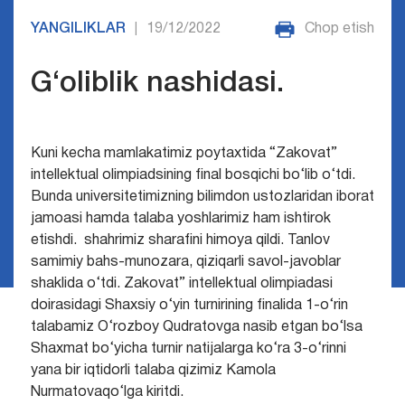
YANGILIKLAR
19/12/2022
Chop etish
|
G‘oliblik nashidasi.
Kuni kecha mamlakatimiz poytaxtida “Zakovat”
intellektual olimpiadsining final bosqichi bo‘lib o‘tdi.
Bunda universitetimizning bilimdon ustozlaridan iborat
jamoasi hamda talaba yoshlarimiz ham ishtirok
etishdi. shahrimiz sharafini himoya qildi. Tanlov
samimiy bahs-munozara, qiziqarli savol-javoblar
shaklida o‘tdi. Zakovat” intellektual olimpiadasi
doirasidagi Shaxsiy o‘yin turnirining finalida 1-o‘rin
talabamiz O‘rozboy Qudratovga nasib etgan bo‘lsa
Shaxmat bo‘yicha turnir natijalarga ko‘ra 3-o‘rinni
yana bir iqtidorli talaba qizimiz Kamola
Nurmatovaqo‘lga kiritdi.