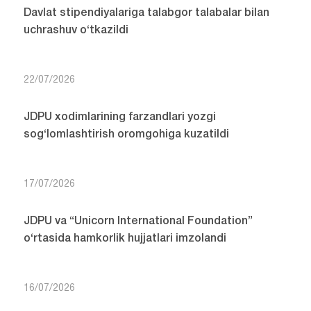
Davlat stipendiyalariga talabgor talabalar bilan
uchrashuv o‘tkazildi
22/07/2026
JDPU xodimlarining farzandlari yozgi
sog‘lomlashtirish oromgohiga kuzatildi
17/07/2026
JDPU va “Unicorn International Foundation”
o‘rtasida hamkorlik hujjatlari imzolandi
16/07/2026