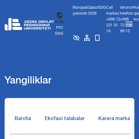
Murojaat
Qabul
SDG
Call
Ishonch
Ko
yuborish
2026
markaz:
telefoni:
qa
+998 72
+998
ku
O'ZB
221 55
72 226
РУС
16
68 10
ENG
Yangiliklar
Barcha
Ekofaol talabalar
Karera markazi