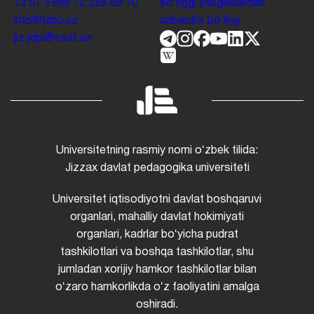
13 57
+998 72 226 68 10
soʻnggi yangiliklardan
info@jdpu.uz
xabardor boʻling.
jiz.jdpi@exat.uz
Universitetning rasmiy nomi oʻzbek tilida:
Jizzax davlat pedagogika universiteti
Universitet iqtisodiyotni davlat boshqaruvi
organlari, mahalliy davlat hokimiyati
organlari, kadrlar boʻyicha pudrat
tashkilotlari va boshqa tashkilotlar, shu
jumladan xorijiy hamkor tashkilotlar bilan
oʻzaro hamkorlikda oʻz faoliyatini amalga
oshiradi.