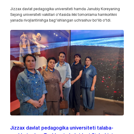
Jizzax davlat pedagogika universiteti hamda Janubiy Koreyaning
Sejong universiteti vakillari o‘rtasida ikki tomonlama hamkorlikni
yanada rivojlantirishga bag‘ishlangan uchrashuv bo‘lib o‘tdi.
Jizzax davlat pedagogika universiteti talaba-