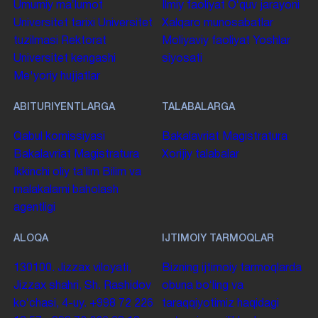
Umumiy maʼlumot
Ilmiy faoliyat
Oʻquv jarayoni
Universitet tarixi
Universitet
Xalqaro munosabatlar
tuzilmasi
Rektorat
Moliyaviy faoliyat
Yoshlar
Universitet kengashi
siyosati
Me'yoriy hujjatlar
ABITURIYENTLARGA
TALABALARGA
Qabul komissiyasi
Bakalavriat
Magistratura
Bakalavriat
Magistratura
Xorijiy talabalar
Ikkinchi oliy taʼlim
Bilim va
malakalarni baholash
agentligi
ALOQA
IJTIMOIY TARMOQLAR
130100. Jizzax viloyati,
Bizning ijtimoiy tarmoqlarda
Jizzax shahri, Sh. Rashidov
obuna boʻling va
koʻchasi, 4-uy.
+998 72 226
taraqqiyotimiz haqidagi