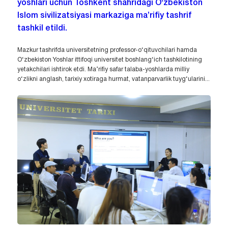
yoshlari uchun Toshkent shahridagi O‘zbekiston
Islom sivilizatsiyasi markaziga ma’rifiy tashrif
tashkil etildi.
Mazkur tashrifda universitetning professor-o‘qituvchilari hamda
O‘zbekiston Yoshlar ittifoqi universitet boshlang‘ich tashkilotining
yetakchilari ishtirok etdi. Ma’rifiy safar talaba-yoshlarda milliy
o‘zlikni anglash, tarixiy xotiraga hurmat, vatanparvarlik tuyg‘ularini...