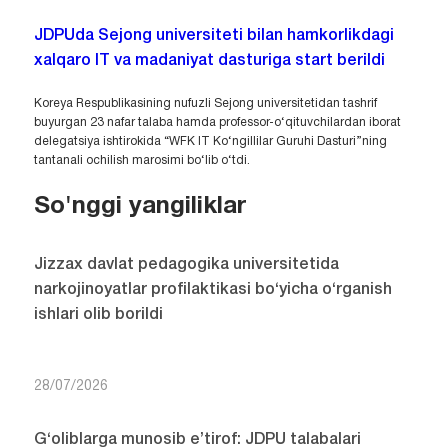
JDPUda Sejong universiteti bilan hamkorlikdagi
xalqaro IT va madaniyat dasturiga start berildi
Koreya Respublikasining nufuzli Sejong universitetidan tashrif
buyurgan 23 nafar talaba hamda professor-o‘qituvchilardan iborat
delegatsiya ishtirokida “WFK IT Ko‘ngillilar Guruhi Dasturi”ning
tantanali ochilish marosimi bo‘lib o‘tdi.
So'nggi yangiliklar
Jizzax davlat pedagogika universitetida
narkojinoyatlar profilaktikasi bo‘yicha o‘rganish
ishlari olib borildi
28/07/2026
G‘oliblarga munosib e’tirof: JDPU talabalari