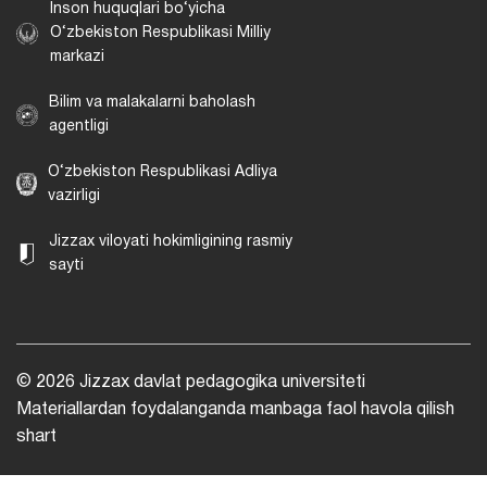
Inson huquqlari bo‘yicha
O‘zbekiston Respublikasi Milliy
markazi
Bilim va malakalarni baholash
agentligi
O‘zbekiston Respublikasi Adliya
vazirligi
Jizzax viloyati hokimligining rasmiy
sayti
© 2026 Jizzax davlat pedagogika universiteti
Materiallardan foydalanganda manbaga faol havola qilish
shart