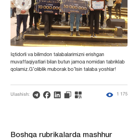
Iqtidorli va bilimdon talabalarimizni erishgan
muvaffaqiyatlari bilan butun jamoa nomidan tabriklab
qolamiz.G‘oliblik muborak bo‘lsin talaba yoshlar!
1 175
Ulashish:
Boshqa rubrikalarda mashhur