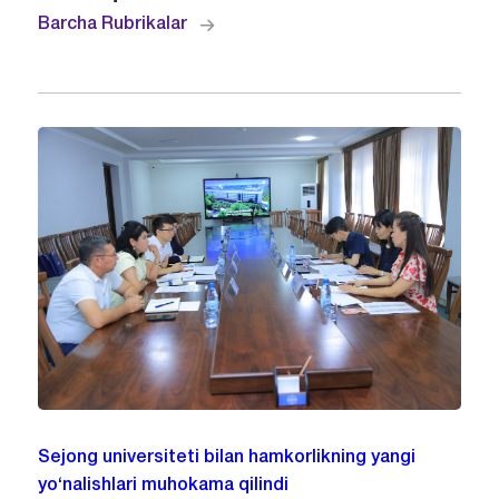
Barcha Rubrikalar
Sejong universiteti bilan hamkorlikning yangi
yo‘nalishlari muhokama qilindi