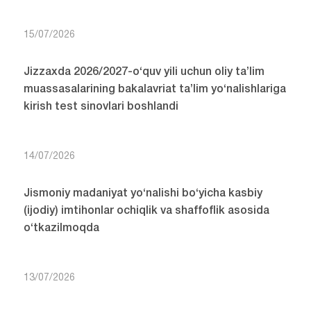
15/07/2026
Jizzaxda 2026/2027-o‘quv yili uchun oliy ta’lim
muassasalarining bakalavriat ta’lim yo‘nalishlariga
kirish test sinovlari boshlandi
14/07/2026
Jismoniy madaniyat yo‘nalishi bo‘yicha kasbiy
(ijodiy) imtihonlar ochiqlik va shaffoflik asosida
o‘tkazilmoqda
13/07/2026