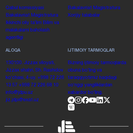
Qabul komissiyasi
Bakalavriat
Magistratura
Bakalavriat
Magistratura
Xorijiy talabalar
Ikkinchi oliy taʼlim
Bilim va
malakalarni baholash
agentligi
ALOQA
IJTIMOIY TARMOQLAR
130100. Jizzax viloyati,
Bizning ijtimoiy tarmoqlarda
Jizzax shahri, Sh. Rashidov
obuna boʻling va
koʻchasi, 4-uy.
+998 72 226
taraqqiyotimiz haqidagi
13 57
+998 72 226 68 10
soʻnggi yangiliklardan
info@jdpu.uz
xabardor boʻling.
jiz.jdpi@exat.uz