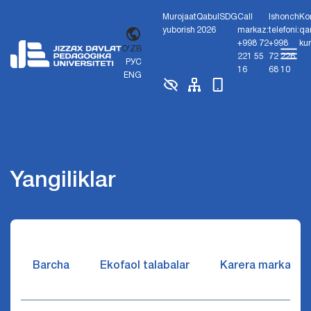
Murojaat
Qabul
SDG
Call
Ishonch
Ko
yuborish
2026
markaz:
telefoni:
qa
+998 72
+998
ku
O'ZB
221 55
72 226
РУС
16
68 10
ENG
Yangiliklar
Barcha
Ekofaol talabalar
Karera markazi