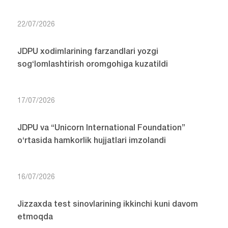
22/07/2026
JDPU xodimlarining farzandlari yozgi
sog‘lomlashtirish oromgohiga kuzatildi
17/07/2026
JDPU va “Unicorn International Foundation”
o‘rtasida hamkorlik hujjatlari imzolandi
16/07/2026
Jizzaxda test sinovlarining ikkinchi kuni davom
etmoqda