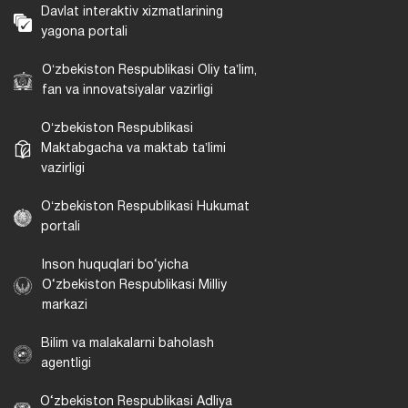
Davlat interaktiv xizmatlarining
yagona portali
Oʻzbekiston Respublikasi Oliy taʼlim,
fan va innovatsiyalar vazirligi
Oʻzbekiston Respublikasi
Maktabgacha va maktab taʼlimi
vazirligi
Oʻzbekiston Respublikasi Hukumat
portali
Inson huquqlari bo‘yicha
O‘zbekiston Respublikasi Milliy
markazi
Bilim va malakalarni baholash
agentligi
O‘zbekiston Respublikasi Adliya