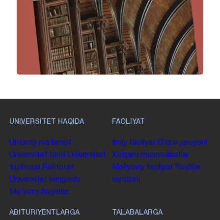
UNIVERSITET HAQIDA
FAOLIYAT
Umumiy maʼlumot
Ilmiy faoliyat
Oʻquv jarayoni
Universitet tarixi
Universitet
Xalqaro munosabatlar
tuzilmasi
Rektorat
Moliyaviy faoliyat
Yoshlar
Universitet kengashi
siyosati
Me'yoriy hujjatlar
ABITURIYENTLARGA
TALABALARGA