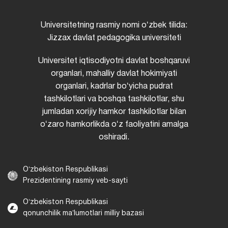
Universitetning rasmiy nomi oʻzbek tilida:
Jizzax davlat pedagogika universiteti
Universitet iqtisodiyotni davlat boshqaruvi
organlari, mahalliy davlat hokimiyati
organlari, kadrlar boʻyicha pudrat
tashkilotlari va boshqa tashkilotlar, shu
jumladan xorijiy hamkor tashkilotlar bilan
oʻzaro hamkorlikda oʻz faoliyatini amalga
oshiradi.
Oʻzbekiston Respublikasi
Prezidentining rasmiy veb-sayti
Oʻzbekiston Respublikasi
qonunchilik maʼlumotlari milliy bazasi