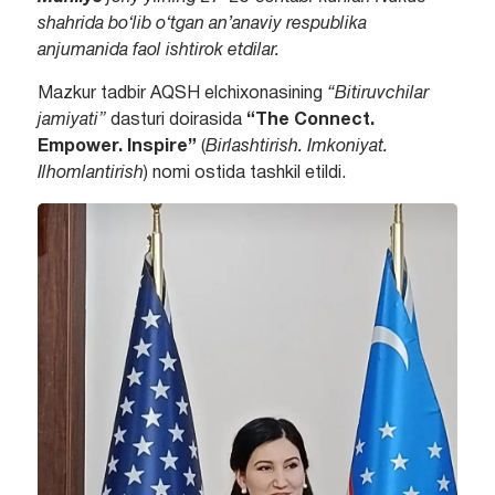
shahrida bo‘lib o‘tgan an’anaviy respublika
anjumanida faol ishtirok etdilar.
Mazkur tadbir AQSH elchixonasining
“Bitiruvchilar
jamiyati”
dasturi doirasida
“The Connect.
Empower. Inspire”
(
Birlashtirish. Imkoniyat.
Ilhomlantirish
) nomi ostida tashkil etildi.