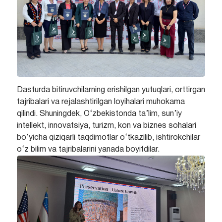
Dasturda bitiruvchilarning erishilgan yutuqlari, orttirgan
tajribalari va rejalashtirilgan loyihalari muhokama
qilindi. Shuningdek, O‘zbekistonda ta’lim, sun’iy
intellekt, innovatsiya, turizm, kon va biznes sohalari
bo‘yicha qiziqarli taqdimotlar o‘tkazilib, ishtirokchilar
o‘z bilim va tajribalarini yanada boyitdilar.