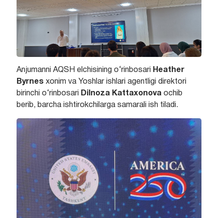
Anjumanni AQSH elchisining o‘rinbosari
Heather
Byrnes
xonim va Yoshlar ishlari agentligi direktori
birinchi o‘rinbosari
Dilnoza Kattaxonova
ochib
berib, barcha ishtirokchilarga samarali ish tiladi.