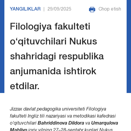
YANGILIKLAR
29/09/2025
Chop etish
|
Filologiya fakulteti
o‘qituvchilari Nukus
shahridagi respublika
anjumanida ishtirok
etdilar.
Jizzax davlat pedagogika universiteti Filologiya
fakulteti Ingliz tili nazariyasi va metodikasi kafedrasi
o‘qituvchilari
Bahriddinova Dildora
va
Umarqulova
Mahliyo
joriy yilning 27–28-sentabr kunlari Nukus