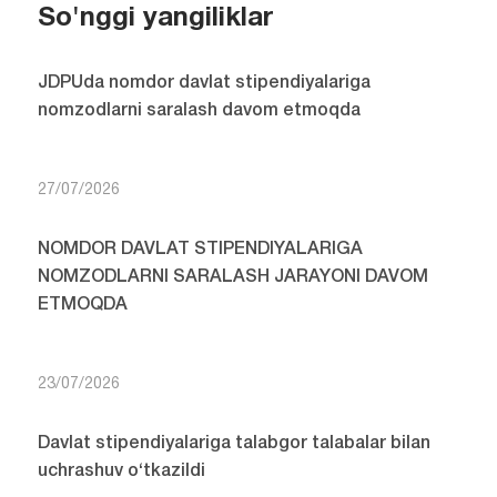
So'nggi yangiliklar
JDPUda nomdor davlat stipendiyalariga
nomzodlarni saralash davom etmoqda
27/07/2026
NOMDOR DAVLAT STIPENDIYALARIGA
NOMZODLARNI SARALASH JARAYONI DAVOM
ETMOQDA
23/07/2026
Davlat stipendiyalariga talabgor talabalar bilan
uchrashuv o‘tkazildi