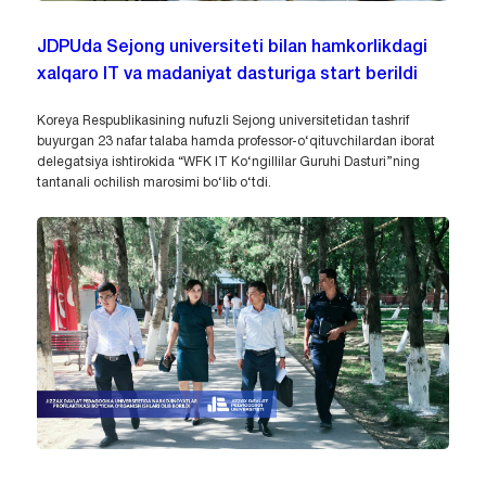
JDPUda Sejong universiteti bilan hamkorlikdagi
xalqaro IT va madaniyat dasturiga start berildi
Koreya Respublikasining nufuzli Sejong universitetidan tashrif
buyurgan 23 nafar talaba hamda professor-o‘qituvchilardan iborat
delegatsiya ishtirokida “WFK IT Ko‘ngillilar Guruhi Dasturi”ning
tantanali ochilish marosimi bo‘lib o‘tdi.