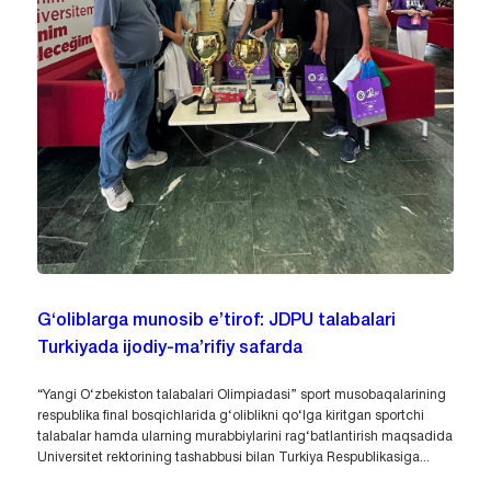
G‘oliblarga munosib e’tirof: JDPU talabalari
Turkiyada ijodiy-ma’rifiy safarda
“Yangi O‘zbekiston talabalari Olimpiadasi” sport musobaqalarining
respublika final bosqichlarida g‘oliblikni qo‘lga kiritgan sportchi
talabalar hamda ularning murabbiylarini rag‘batlantirish maqsadida
Universitet rektorining tashabbusi bilan Turkiya Respublikasiga...